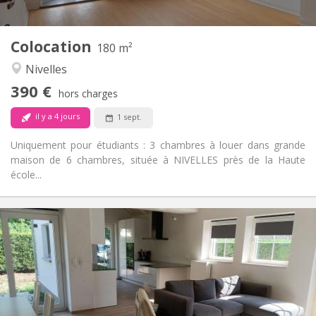
2
180 m
Superficie:
1
Pièces privées:
Colocation
Autre
180 m²
Calme
Atmosphère:
Nivelles
Non
Accès PMR:
390 €
Non-fumeur
Fumeur:
hors charges
Non
Animaux de compagnie:
il y a 4 jours
1 sept.
Uniquement pour étudiants : 3 chambres à louer dans grande
maison de 6 chambres, située à NIVELLES près de la Haute
école...
Infos Pratiques
400 €
Loyer:
80 €
Charges:
12 mois, 10 mois
Durée:
Non
Domiciliation:
Aménagement