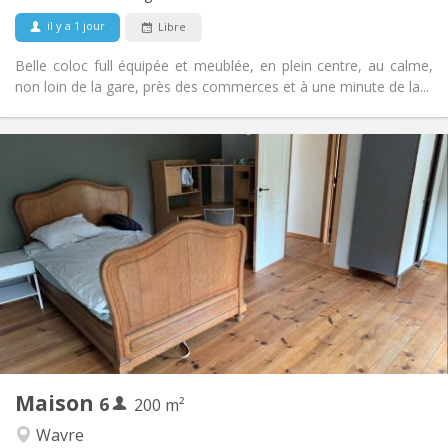
Non-fumeur
Fumeur:
il y a 1 jour
Libre
Non
Animaux de compagnie:
Belle coloc full équipée et meublée, en plein centre, au calme,
non loin de la gare, près des commerces et à une minute de la...
Infos Pratiques
450 € (75 €/pers.)
Loyer:
75 € (13 €/pers.)
Charges:
12 mois
Durée:
Acceptée
Domiciliation:
Aménagement
Commune
Salle de bain:
Commune
Cuisine:
2
200 m
Superficie:
1
Pièces privées:
Maison
6
Autre
200 m²
Chaleureuse
Atmosphère:
Wavre