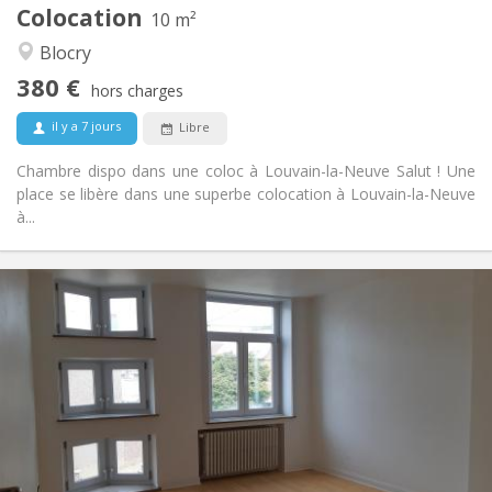
Colocation
Autre
10 m²
Chaleureuse, calme, studieuse
Atmosphère:
Blocry
Non
Accès PMR:
380 €
Fumeur ok
Fumeur:
hors charges
Acceptés
Animaux de compagnie:
il y a 7 jours
Libre
Chambre dispo dans une coloc à Louvain-la-Neuve Salut ! Une
place se libère dans une superbe colocation à Louvain-la-Neuve
à...
Infos Pratiques
390 €
Loyer:
75 €
Charges:
12 mois
Durée:
Sous conditions
Domiciliation:
Aménagement
Commune
Salle de bain:
Commune
Cuisine: