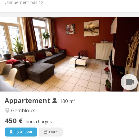
Uniquement bail 12...
Infos Pratiques
450 €
Loyer:
150 €
Charges:
12 mois, 11 mois, 10 mois, 5-6 mois
Durée:
Sous conditions
Domiciliation:
Aménagement
Commune
Salle de bain:
Commune
Cuisine:
2
100 m
Superficie:
1
Pièces privées:
Appartement
Autre
100 m²
Chaleureuse, studieuse, calme,
Atmosphère:
Gembloux
communautaire
450 €
Non
Accès PMR:
hors charges
Non-fumeur
Fumeur:
il y a 1 jour
Libre
Non
Animaux de compagnie: