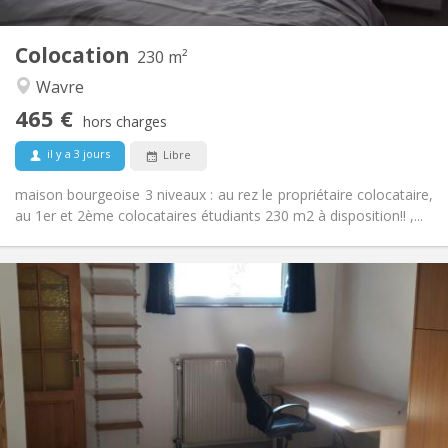
7
Pièces privées:
Colocation
Autre
230 m²
Studieuse, calme, communautaire,
Atmosphère:
Wavre
chaleureuse
465 €
Non
Accès PMR:
hors charges
Non-fumeur
Fumeur:
il y a 3 jours
Libre
Non
Animaux de compagnie:
maison bourgeoise 3 niveaux : au rez le propriétaire colocataire,
au 1er et 2ème colocataires étudiants 230 m2 à disposition!! ,...
Infos Pratiques
560 €
Loyer:
100 €
Charges:
12 mois
Durée:
Non
Domiciliation:
Aménagement
Privée
Salle de bain: