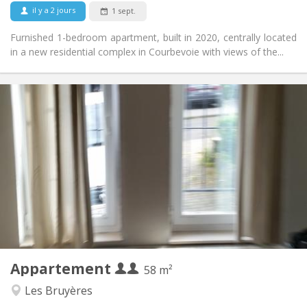
Non
Animaux de compagnie:
il y a 2 jours
1 sept.
Furnished 1-bedroom apartment, built in 2020, centrally located
in a new residential complex in Courbevoie with views of the...
Infos Pratiques
1070 € (535 €/pers.)
Loyer:
230 € (115 €/pers.)
Charges:
12 mois
Durée:
Sous conditions
Domiciliation:
Aménagement
Privée
Salle de bain:
Privée (pièce distincte)
Cuisine:
2
58 m
Superficie:
2
Pièces privées:
Appartement
Autre
58 m²
Calme, studieuse, chaleureuse
Atmosphère:
Les Bruyères
Oui
Accès PMR: