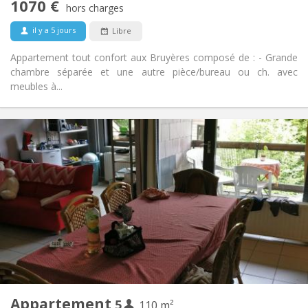
1070 €
Non-fumeur
Fumeur:
hors charges
Non
Animaux de compagnie:
il y a 5 jours
Libre
Appartement tout confort aux Bruyères composé de : - Grande
chambre séparée et une autre pièce/bureau ou ch. avec
meubles à...
Infos Pratiques
2200 € (440 €/pers.)
Loyer:
375 € (75 €/pers.)
Charges:
12 mois
Durée:
Non
Domiciliation:
Aménagement
Commune
Salle de bain:
Commune
Cuisine:
2
110 m
Superficie:
5
Pièces privées:
Appartement
5
Autre
110 m²