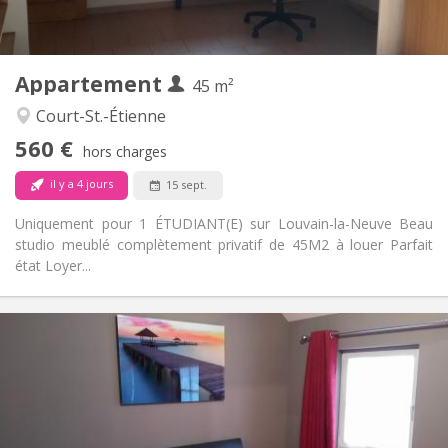
Privée (pièce distincte)
Cuisine:
2
45 m
Superficie:
3
Pièces privées:
Appartement
Autre
45 m²
Studieuse
Atmosphère:
Court-St.-Étienne
Non
Accès PMR:
560 €
Non-fumeur
Fumeur:
hors charges
Non
Animaux de compagnie:
il y a 4 jours
15 sept.
Uniquement pour 1 ÉTUDIANT(E) sur Louvain-la-Neuve Beau
studio meublé complètement privatif de 45M2 à louer Parfait
état Loyer...
Infos Pratiques
600 €
Loyer:
0 €
Charges:
12 mois, 11 mois, 10 mois, 5-6 mois, 3-4 mois,
Durée:
vacances d'été, au mois, à la semaine, à la journée
Non
Domiciliation: