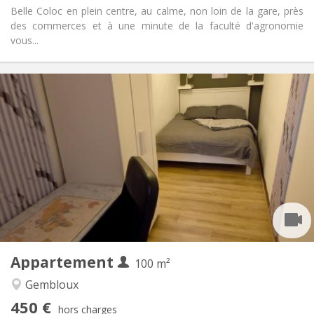
Belle Coloc en plein centre, au calme, non loin de la gare, près
des commerces et à une minute de la faculté d'agronomie
vous...
Infos Pratiques
450 €
Loyer:
150 €
Charges:
12 mois, 11 mois, 10 mois, 5-6 mois
Durée:
Sous conditions
Domiciliation:
Aménagement
Commune
Salle de bain:
Commune
Cuisine:
2
100 m
Superficie:
1
Pièces privées:
Appartement
Autre
100 m²
Calme, chaleureuse, studieuse,
Atmosphère:
Gembloux
communautaire
450 €
Non
Accès PMR:
hors charges