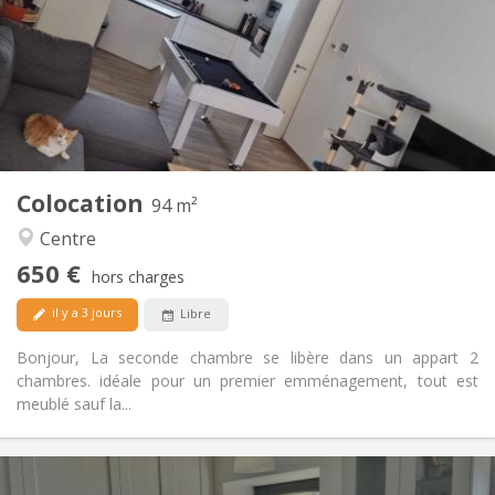
12 mois, 11 mois, 10 mois
Durée:
Acceptée
Domiciliation:
Aménagement
Commune
Salle de bain:
Commune
Cuisine:
2
94 m
Superficie:
1
Pièces privées:
Colocation
Autre
94 m²
Chaleureuse, calme
Atmosphère:
Centre
Oui
Accès PMR:
650 €
Non-fumeur
Fumeur:
hors charges
Acceptés
Animaux de compagnie:
il y a 3 jours
Libre
Bonjour, La seconde chambre se libère dans un appart 2
chambres. idéale pour un premier emménagement, tout est
meublé sauf la...
Infos Pratiques