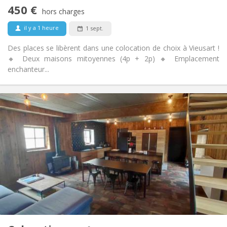
Non
Accès PMR:
450 €
Non-fumeur
Fumeur:
hors charges
Non
Animaux de compagnie:
il y a 1 heure
1 sept.
Des places se libèrent dans une colocation de choix à Vieusart !
🔸 Deux maisons mitoyennes (4p + 2p) 🔸 Emplacement
enchanteur...
Infos Pratiques
460 €
Loyer:
80 €
Charges:
12 mois, 11 mois, 10 mois
Durée:
Acceptée
Domiciliation:
Aménagement
Privée
Salle de bain:
Commune
Cuisine:
2
18 m
Superficie:
1
Pièces privées: