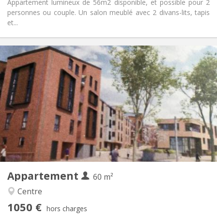
Appartement lumineux de 56m2 disponible, et possible pour 2
personnes ou couple. Un salon meublé avec 2 divans-lits, tapis
et...
Infos Pratiques
1050 €
Loyer:
120 €
Charges:
12 mois, 3-4 mois, au mois
Durée:
Acceptée
Domiciliation:
Aménagement
Privée
Salle de bain:
Privée (pièce distincte)
Cuisine:
2
60 m
Superficie:
5
Pièces privées:
Appartement
Autre
60 m²
Calme
Atmosphère:
Centre
Non
Accès PMR:
1050 €
Non-fumeur
Fumeur:
hors charges