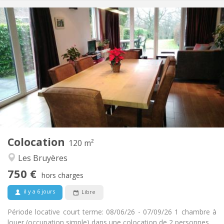
Infos Pratiques
750 €
Loyer:
50 €
Charges:
3-4 mois, vacances d'été
Durée:
Non
Domiciliation:
Aménagement
Privée
Salle de bain:
Commune
Cuisine:
2
120 m
Superficie:
2
Pièces privées:
Colocation
Autre
120 m²
Studieuse, chaleureuse, calme
Atmosphère:
Les Bruyères
Non
Accès PMR:
750 €
Non-fumeur
Fumeur:
hors charges
Non
Animaux de compagnie:
il y a 6 jours
Libre
Période locative court terme: 08/06/26 - 07/09/26 1 chambre à
louer (occupation simple) dans une colocation de 2 personnes,...