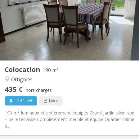
435 €
Loyer:
160 €
Charges:
12 mois, 11 mois
Durée:
Acceptée
Domiciliation:
Aménagement
Commune
Salle de bain:
Commune
Cuisine:
2
190 m
Superficie:
1
Pièces privées:
Colocation
Autre
190 m²
Calme, communautaire
Atmosphère:
Ottignies
Non
Accès PMR:
435 €
Non-fumeur
Fumeur:
hors charges
Non
Animaux de compagnie:
il y a 1 jour
Libre
190 m² lumineux et entièrement équipés Grand jardin plein sud
+ belle terrasse Complètement meublé et équipé Quartier calme
à...