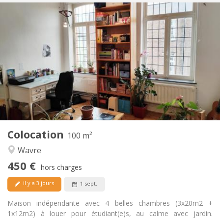
Infos Pratiques
450 €
Loyer:
50 €
Charges:
12 mois
Durée:
Non
Domiciliation:
Aménagement
Commune
Salle de bain:
Commune
Cuisine:
2
100 m
Superficie:
5
Pièces privées:
Colocation
Autre
100 m²
Calme
Atmosphère:
Wavre
Non
Accès PMR:
450 €
Non-fumeur
Fumeur:
hors charges
Non
Animaux de compagnie:
il y a 3 jours
1 sept.
Maison indépendante avec 4 belles chambres (3x20m2 +
1x12m2) à louer pour étudiant(e)s, au calme avec jardin.