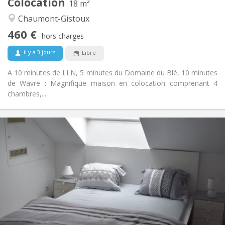
Colocation
Autre
18 m²
Chaleureuse, calme, communautaire
Atmosphère:
Chaumont-Gistoux
Non
Accès PMR:
460 €
Fumeur ok
Fumeur:
hors charges
Non
Animaux de compagnie:
il y a 3 jours
Libre
A 10 minutes de LLN, 5 minutes du Domaine du Blé, 10 minutes
de Wavre : Magnifique maison en colocation comprenant 4
chambres,...
Infos Pratiques
465 €
Loyer:
75 €
Charges:
12 mois
Durée:
Sous conditions
Domiciliation:
Aménagement
Privée
Salle de bain:
Commune
Cuisine:
2
230 m
Superficie: