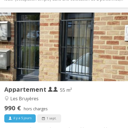
Infos Pratiques
990 € (495 €/pers.)
Loyer:
260 € (130 €/pers.)
Charges:
12 mois, 5-6 mois
Durée:
Non
Domiciliation:
Aménagement
Privée
Salle de bain:
Privée (pièce distincte)
Cuisine:
2
55 m
Superficie:
4
Pièces privées:
Appartement
Autre
55 m²
Chaleureuse, studieuse, calme
Atmosphère:
Les Bruyères
Oui
Accès PMR:
990 €
Non-fumeur
Fumeur:
hors charges
Non
Animaux de compagnie:
il y a 5 jours
1 sept.