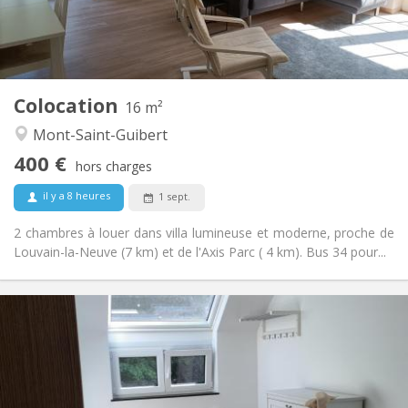
Commune
Salle de bain:
Commune
Cuisine:
2
16 m
Superficie:
1
Pièces privées:
Colocation
Autre
16 m²
Calme
Atmosphère:
Mont-Saint-Guibert
Non
Accès PMR:
400 €
Non-fumeur
Fumeur:
hors charges
Non
Animaux de compagnie:
il y a 8 heures
1 sept.
2 chambres à louer dans villa lumineuse et moderne, proche de
Louvain-la-Neuve (7 km) et de l'Axis Parc ( 4 km). Bus 34 pour...
Infos Pratiques
425 €
Loyer:
150 €
Charges:
12 mois, 11 mois, 10 mois
Durée:
Non
Domiciliation: