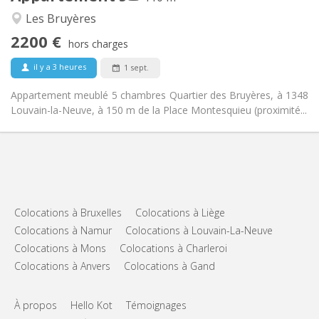
Calme, studieuse
Atmosphère:
Les Bruyères
Non
Accès PMR:
2200 €
Non-fumeur
Fumeur:
hors charges
Non
Animaux de compagnie:
il y a 3 heures
1 sept.
Appartement meublé 5 chambres Quartier des Bruyères, à 1348
Louvain-la-Neuve, à 150 m de la Place Montesquieu (proximité...
Colocations à Bruxelles
Colocations à Liège
Colocations à Namur
Colocations à Louvain-La-Neuve
Colocations à Mons
Colocations à Charleroi
Colocations à Anvers
Colocations à Gand
À propos
Hello Kot
Témoignages