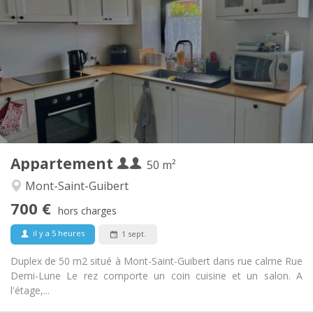
700 € (350 €/pers.)
Loyer:
110 € (55 €/pers.)
Charges:
12 mois
Durée:
Non
Domiciliation:
Aménagement
Privée
Salle de bain:
Privée (pièce distincte)
Cuisine:
2
50 m
Superficie:
2
Pièces privées:
Appartement
Autre
50 m²
Calme
Atmosphère:
Mont-Saint-Guibert
Non
Accès PMR:
700 €
Non-fumeur
Fumeur:
hors charges
Non
Animaux de compagnie:
il y a 5 heures
1 sept.
Duplex de 50 m2 situé à Mont-Saint-Guibert dans rue calme Rue
Demi-Lune Le rez comporte un coin cuisine et un salon. A
l'étage,...