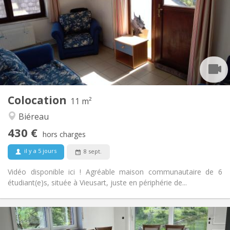
12 mois
Durée:
Acceptée
Domiciliation:
Aménagement
Commune
Salle de bain:
Commune
Cuisine:
2
11 m
Superficie:
1
Pièces privées:
Colocation
Autre
11 m²
Communautaire, calme
Atmosphère:
Biéreau
Non
Accès PMR:
430 €
Non-fumeur
Fumeur:
hors charges
Non
Animaux de compagnie:
il y a 5 jours
8 sept.
Vidéo disponible ici ! Agréable maison communautaire de 6
étudiant(e)s, située à Vieusart, juste en périphérie de...
Infos Pratiques