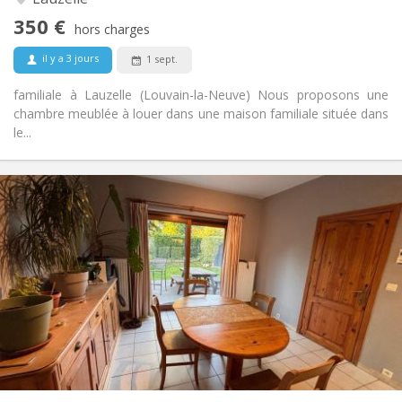
Non
Accès PMR:
350 €
Non-fumeur
Fumeur:
hors charges
Non
Animaux de compagnie:
il y a 3 jours
1 sept.
familiale à Lauzelle (Louvain-la-Neuve) Nous proposons une
chambre meublée à louer dans une maison familiale située dans
le...
Infos Pratiques
380 €
Loyer:
120 €
Charges:
12 mois
Durée:
Acceptée
Domiciliation:
Aménagement
Commune
Salle de bain:
Commune
Cuisine:
2
10 m
Superficie:
1
Pièces privées: