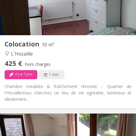
Aménagement
Commune
Salle de bain:
Commune
Cuisine:
2
10 m
Superficie:
1
Pièces privées:
Colocation
Autre
10 m²
Chaleureuse, calme, studieuse
Atmosphère:
L'Hocaille
Non
Accès PMR:
425 €
Non-fumeur
Fumeur:
hors charges
Non
Animaux de compagnie:
il y a 1 jour
1 sept.
Chambre meublée & fraîchement rénovée – Quartier de
l'Hocaille ​Vous cherchez un lieu de vie agréable, lumineux et
idéalement...
Infos Pratiques
430 €
Loyer:
100 €
Charges: