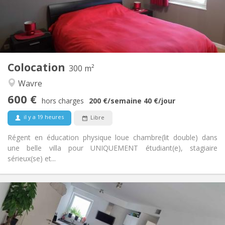
Aménagement
Privée
Salle de bain:
Commune
Cuisine:
2
300 m
Superficie:
2
Pièces privées:
Colocation
300 m²
Autre
Wavre
Studieuse, chaleureuse, communautaire,
Atmosphère:
600 €
calme
hors charges
200 €
/semaine
40 €
/jour
Non
Accès PMR:
il y a 19 heures
Libre
Non-fumeur
Fumeur:
Non
Animaux de compagnie:
Régent en éducation physique loue chambre(lit double) dans
une belle villa pour UNIQUEMENT étudiant(e), stagiaire
sérieux(se) et...
Infos Pratiques
650 €
Loyer:
150 €
Charges: