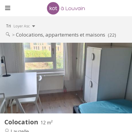
Tri
Loyer Asc
Colocations, appartements et maisons
(22)
Infos Pratiques
350 €
Loyer:
100 €
Charges:
10 mois, 5-6 mois, 3-4 mois
Durée:
Non
Domiciliation:
Aménagement
Commune
Salle de bain:
Commune
Cuisine:
2
12 m
Superficie:
1
Pièces privées:
Colocation
Autre
12 m²
Calme, studieuse
Atmosphère:
Lauzelle