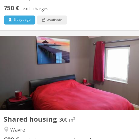
750 €
excl. charges
6 days ago
Available
KV 1330
Régent en éducation physique loue chambre(lit double) dans une
belle villa pour UNIQUEMENT étudiant(e), stagiaire sérieux(se) et
soigneux(se). Salle de douche privatisée, TV, Wi-fi, fitness, grand
jardin, bureau, Lave linge, parking privé. Endroit calme, idéal pour
étudier. A 8 min...
Shared housing
300 m²
Wavre