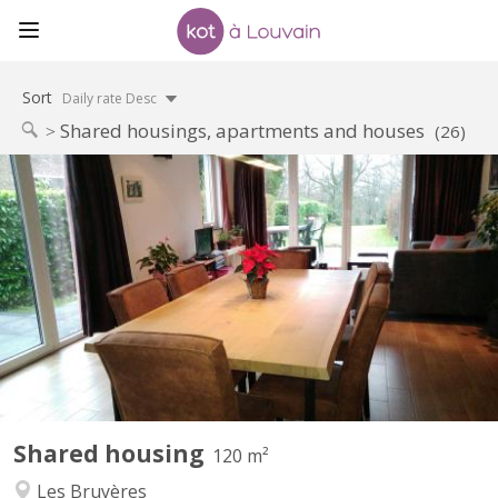
Sort
Daily rate Desc
Shared housings, apartments and houses
(26)
KV 822
Période locative court terme: 08/06/26 - 07/09/26 1 chambre à
louer (occupation simple) dans une colocation de 2 personnes,
avec douche privative dans une maison meublée et toute
équipée avec terrasse, jardin et parking. Cadre vert et tranquille,
située proche du centre ville et des grands axes...
Shared housing
120 m²
Les Bruyères