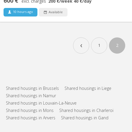
600 €
excl. charges
200 €
/week
40 €
/day
10 hours ago
Available
‹
1
2
Shared housings in Brussels
Shared housings in Liege
Shared housings in Namur
Shared housings in Louvain-La-Neuve
Shared housings in Mons
Shared housings in Charleroi
Shared housings in Anvers
Shared housings in Gand