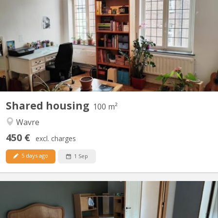
2 nice rooms + - 20m2 to rent (2 other rooms already rented)
only for students in a building occupied during the day by 2
physiotherapists on the ground floor. Advertisement on line =
room still available Renting period till 30/08/2025 Wooden floors,
very bright rooms. Interior courtyard,...
Shared housing
100 m²
Wavre
450 €
excl. charges
5 days ago
1 Sep
KV 2096
Des places se libèrent dans une colocation de choix à Vieusart !