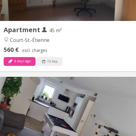
Apartment
45 m²
Court-St.-Étienne
560 €
excl. charges
6 days ago
15 Sep
KV 1840
Bonjour, La seconde chambre se libère dans un appart 2
chambres. idéale pour un premier emménagement, tout est
meublé sauf la chambre. Disponible a partir du 15 septembre
2026, négociable plus tôt (début aout). La chambre fait 9M² dans
un appartement au centre de Courbevoie derrière l'esplanade à...