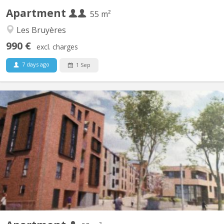
Apartment
55 m²
Les Bruyères
990 €
excl. charges
7 days ago
1 Sep
KV 1459
Furnished 1-bedroom apartment, built in 2020, centrally located
in a new residential complex in Courbevoie with views of the
gardens. 3 minutes (250m) from the Esplanade supermarket.
SNCB train station (300m). Bus station 11 minutes (900m). E411
motorway at the parking lot exit. Living room with...