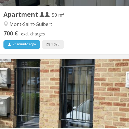
Apartment
50 m²
Mont-Saint-Guibert
700 €
excl. charges
22 minutes ago
1 Sep
KV 2081
Appartement lumineux de 56m2 disponible, et possible pour 2
personnes ou couple. Un salon meublé avec 2 divans-lits, tapis et
table de salon et rangé table-bureau; une grande chambre avec 2
lits (1 grand 2 personnes et 1personne), 2 placards de
rangement, et bureau avec fauteuil ; cuisine équipée...