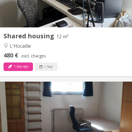
Shared housing
12 m²
L'Hocaille
480 €
excl. charges
1 day ago
1 Sep
KV 1905
Uniquement pour 1 ÉTUDIANT(E) sur Louvain-la-Neuve Beau
studio meublé complètement privatif de 45M2 à louer Parfait
état Loyer mensuel 560 euros, forfait pour les charges 100 euros
par mois = 660 euros TOUT COMPRIS (électricité, chauffage,
eau, internet) Pas de domicile Séjour carrelé, cuisine...