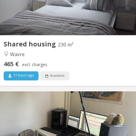
grands canapés 2 fauteuils pour...
Shared housing
230 m²
Wavre
465 €
excl. charges
11 hours ago
Available
KV 1837
✨Superbe maison quartier de l’hocaille Une place se libère dans
une colocation de 4 situé dans le quartier de l’hocaille, à côté de
la piscine de Blocry. ✨12m2 ✨le loyer est de 530€ ( avec charge
et wifi ) ✨Non meublé ✨Terasse ✨Salle de bain avec baignoire
✨Quartier calme ✨disponible début...