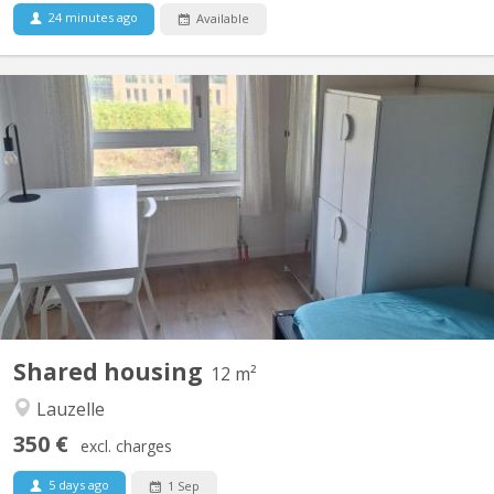
24 minutes ago
Available
KV 1465
familiale à Lauzelle (Louvain-la-Neuve) Nous proposons une
chambre meublée à louer dans une maison familiale située dans
le quartier résidentiel de Lauzelle, à Louvain-la-Neuve. La maison
est partagée avec la propriétaire, un étudiant en Erasmus à
UCLouvain et un élève en retho au LMV. 🔹...
Shared housing
12 m²
Lauzelle
350 €
excl. charges
5 days ago
1 Sep