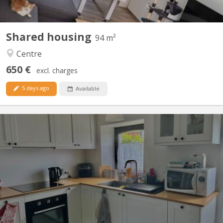
Shared housing
94 m²
Centre
650 €
excl. charges
5 days ago
Available
KV 2223
Duplex de 50 m2 situé à Mont-Saint-Guibert dans rue calme Rue
Demi-Lune Le rez comporte un coin cuisine et un salon. A
l'étage, se trouvent une chambre à coucher, la salle de bain
(douche) et la toilette (wc séparé) Un espace buanderie est à
disposition. Pour couple d'étudiant. e. s ou 1...