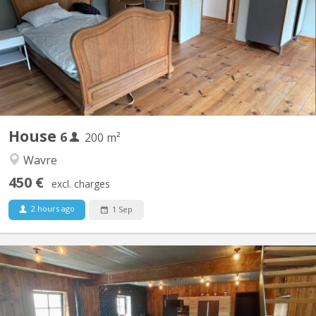
🔸 Deux maisons mitoyennes (4p + 2p) 🔸 Emplacement
enchanteur à Vieux-Sart, dans le lieu-dit "la Place" 🔸 Cadre
bucolique, propice à de nombreuses balades 🔸 Cour orientée
sud 🔸 Bail annuel renouvelable 🔸 Chaque maison offre...
House
6
200 m²
Wavre
450 €
excl. charges
2 hours ago
1 Sep
KV 1961
A 10 minutes de LLN, 5 minutes du Domaine du Blé, 10 minutes
de Wavre : Magnifique maison en colocation comprenant 4