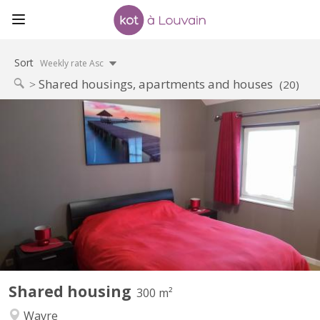
Sort
Weekly rate Asc
Shared housings, apartments and houses
(20)
KV 1330
Régent en éducation physique loue chambre(lit double) dans une
belle villa pour UNIQUEMENT étudiant(e), stagiaire sérieux(se) et
soigneux(se). Salle de douche privatisée, TV, Wi-fi, fitness, grand
jardin, bureau, Lave linge, parking privé. Endroit calme, idéal pour
étudier. A 8 min...
Shared housing
300 m²
Wavre