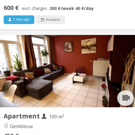
600 €
excl. charges
200 €
/week
40 €
/day
2 days ago
Available
KV 1926
Belle Coloc en plein centre, au calme, non loin de la gare, près
des commerces et à une minute de la faculté d'agronomie vous
bénéficierez d'un lit double et un bureau dans une chambre avec
vue sur jardin. Salle de bain spacieuse. Cuisine ouverte donnant
sur le séjour. Touts deux moderne et très...
Apartment
100 m²
Gembloux