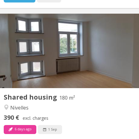
KV 1248
Uniquement pour étudiants : 3 chambres à louer dans grande
maison de 6 chambres, située à NIVELLES près de la Haute école
HE2B. Chaque chambre dispose d'un lavabo et la maison est
composée de 2 salles de bain et 1 salle de douche, d'une grande
cuisine et un grand living communs. La maison est...
Shared housing
180 m²
Nivelles
390 €
excl. charges
6 days ago
1 Sep