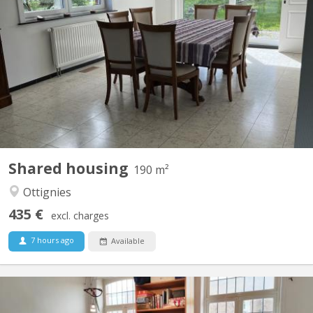
Premium 200 m² shared apartment in Vieusart • 200 m² of bright,
fully equipped space • Large south-facing garden + terrace • 3
spacious 18 m² bedrooms • Quiet neighborhood near Louvain-la-
Neuve • Parking spaces in front of the house 3 Rooms available
18M2 Each room is furnished, bright and...
Shared housing
190 m²
Ottignies
435 €
excl. charges
7 hours ago
Available
KV 1374