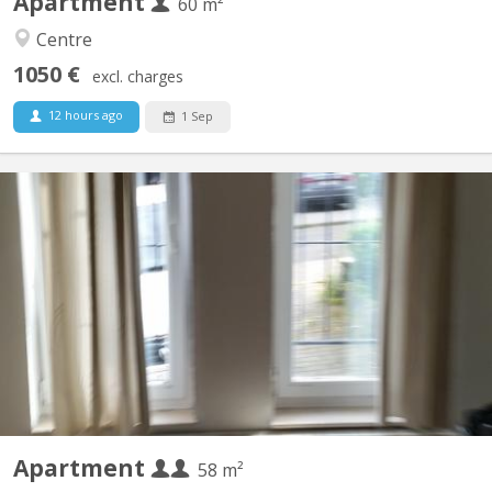
Apartment
60 m²
Centre
1050 €
excl. charges
12 hours ago
1 Sep
KV 277
Appartement tout confort aux Bruyères composé de : - Grande
chambre séparée et une autre pièce/bureau ou ch. avec meubles
à disposition. - Salon et Sam meublés, - WC séparé avec lave-
mains, tablette et miroir - Cuisine équipée avec grand four
électrique, 4 taques électrique Indiction, frigo,...
Apartment
58 m²