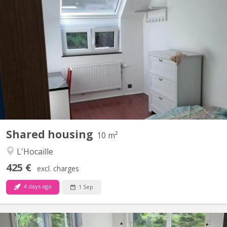
KV 2271
Chambre meublée & fraîchement rénovée – Quartier de l'Hocaille ​
Vous cherchez un lieu de vie agréable, lumineux et idéalement
situé ? Venez nous rejoindre dans notre colocation de 3
personnes au sein d'une maison unifamiliale ! ​📍 Localisation
idéale ​Située dans le quartier très recherché de...
Shared housing
10 m²
L'Hocaille
425 €
excl. charges
4 days ago
1 Sep
KV 2122