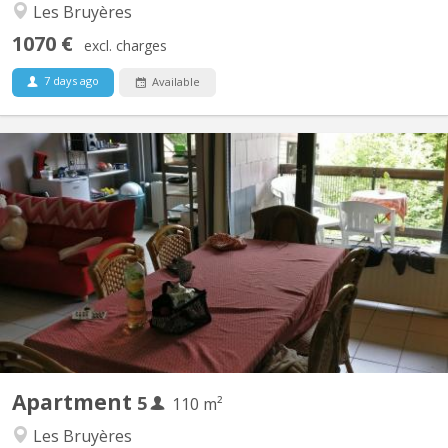
Les Bruyères
1070 €
excl. charges
7 days ago
Available
KV 1793
Appartement meublé 5 chambres Quartier des Bruyères, à 1348
Louvain-la-Neuve, à 150 m de la Place Montesquieu (proximité
centre et facilités). Appartement de 110 m2 pour 5 étudiant(e)s
solidaires, non-fumeurs : 5 chambres, hall, cuisine équipée,
remise, salle de bain avec WC, terrasse, salle...
Apartment
5
110 m²
Les Bruyères