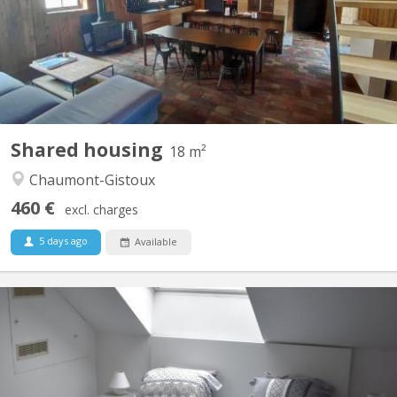
chambres, de grands espaces communs dont un salon de jeux,
une buanderie, une cuisine super équipée, un jardin et une très
grande terrasse dans un environnement verdoyant....
Shared housing
18 m²
Chaumont-Gistoux
460 €
excl. charges
5 days ago
Available
KV 1760
maison bourgeoise 3 niveaux : au rez le propriétaire colocataire,
au 1er et 2ème colocataires étudiants 230 m2 à disposition!! , 4
ch au 1er, 2 salles de bain , une salle de douche , 2 wc, au 2 ème
, 3 chambres 1 salle de douche wc et lavabo, un Grand, d living 2