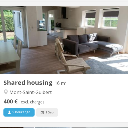
KV 1427
2 chambres à louer dans villa lumineuse et moderne, proche de
Louvain-la-Neuve (7 km) et de l'Axis Parc ( 4 km). Bus 34 pour
Louvain-la-Neuve à 30 mètres ; parking extérieur : 480€ par mois,
charges comprises. Pour non-fumeur ou fumeur uniquement en
extérieur. Les autres chambres sont occupées par...
Shared housing
16 m²
Mont-Saint-Guibert
400 €
excl. charges
9 hours ago
1 Sep