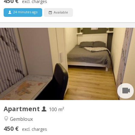
450 €
excl. charges
24 minutes ago
Available
KV 1927
Belle coloc full équipée et meublée, en plein centre, au calme,
non loin de la gare, près des commerces et à une minute de la
faculté d'agronomie vous bénéficierez d'un lit double et un
bureau dans une chambre avec vue sur jardin. Salle de bain
spacieuse. Cuisine ouverte donnant sur le séjour....
Apartment
100 m²
Gembloux
450 €
excl. charges