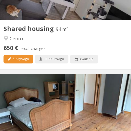
Shared housing
94 m²
Centre
650 €
excl. charges
3 days ago
11 hours ago
Available
KV 2096
Des places se libèrent dans une colocation de choix à Vieusart !
🔸 Deux maisons mitoyennes (4p + 2p) 🔸 Emplacement
enchanteur à Vieux-Sart, dans le lieu-dit "la Place" 🔸 Cadre
bucolique, propice à de nombreuses balades 🔸 Cour orientée
sud 🔸 Bail annuel renouvelable 🔸 Chaque maison offre...