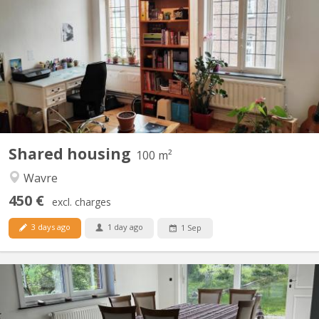
2 nice rooms + - 20m2 to rent (2 other rooms already rented)
only for students in a building occupied during the day by 2
physiotherapists on the ground floor. Advertisement on line =
room still available Renting period till 30/08/2025 Wooden floors,
very bright rooms. Interior courtyard,...
Shared housing
100 m²
Wavre
450 €
excl. charges
3 days ago
1 day ago
1 Sep
KV 2122
Premium 200 m² shared apartment in Vieusart • 200 m² of bright,