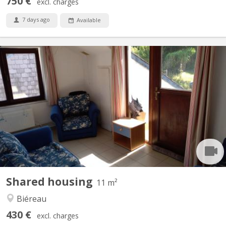
750 €
excl. charges
7 days ago
Available
KV 1617
Vidéo disponible ici ! Agréable maison communautaire de 6
étudiant(e)s, située à Vieusart, juste en périphérie de Louvain-la-
Neuve Domiciliation possible. Non-fumeur. Wifi gratuit. Quartier
vert et calme : 32 rue de Mèves, 1325 Corroy-le-Grand. A
partager : cuisine équipée (4 taques...
Shared housing
11 m²
Biéreau
430 €
excl. charges