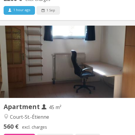
1 hour ago
1 Sep
KV 1905
Uniquement pour 1 ÉTUDIANT(E) sur Louvain-la-Neuve Beau
studio meublé complètement privatif de 45M2 à louer Parfait
état Loyer mensuel 560 euros, forfait pour les charges 100 euros
par mois = 660 euros TOUT COMPRIS (électricité, chauffage,
eau, internet) Pas de domicile Séjour carrelé, cuisine...
Apartment
45 m²
Court-St.-Étienne
560 €
excl. charges