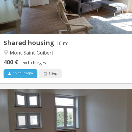
extérieur. Les autres chambres sont occupées par...
Shared housing
16 m²
Mont-Saint-Guibert
400 €
excl. charges
16 hours ago
1 Sep
KV 1248
Uniquement pour étudiants : 3 chambres à louer dans grande
maison de 6 chambres, située à NIVELLES près de la Haute école
HE2B. Chaque chambre dispose d'un lavabo et la maison est
composée de 2 salles de bain et 1 salle de douche, d'une grande
cuisine et un grand living communs. La maison est...