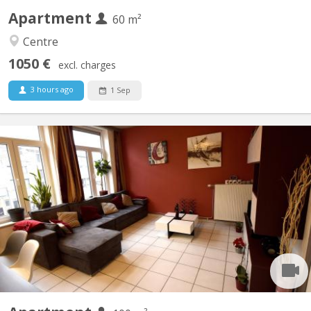
Apartment
60 m²
Centre
1050 €
excl. charges
3 hours ago
1 Sep
KV 1926
Belle Coloc en plein centre, au calme, non loin de la gare, près
des commerces et à une minute de la faculté d'agronomie vous
bénéficierez d'un lit double et un bureau dans une chambre avec
vue sur jardin. Salle de bain spacieuse. Cuisine ouverte donnant
sur le séjour. Touts deux moderne et très...