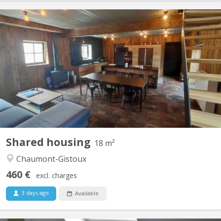
KV 1961
A 10 minutes de LLN, 5 minutes du Domaine du Blé, 10 minutes
de Wavre : Magnifique maison en colocation comprenant 4
chambres, de grands espaces communs dont un salon de jeux,
une buanderie, une cuisine super équipée, un jardin et une très
grande terrasse dans un environnement verdoyant....
Shared housing
18 m²
Chaumont-Gistoux
460 €
excl. charges
3 days ago
Available