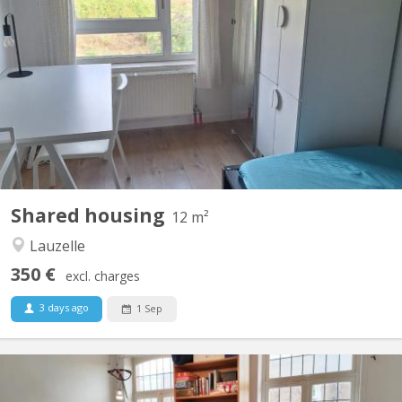
familiale à Lauzelle (Louvain-la-Neuve) Nous proposons une
chambre meublée à louer dans une maison familiale située dans
le quartier résidentiel de Lauzelle, à Louvain-la-Neuve. La maison
est partagée avec la propriétaire, un étudiant en Erasmus à
UCLouvain et un élève en retho au LMV. 🔹...
Shared housing
12 m²
Lauzelle
350 €
excl. charges
3 days ago
1 Sep
KV 1374