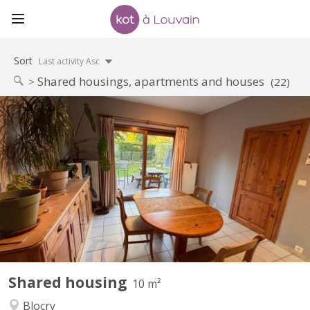
Sort
Last activity Asc
Shared housings, apartments and houses
(22)
KV 2209
Chambre dispo dans une coloc à Louvain-la-Neuve Salut ! Une
place se libère dans une superbe colocation à Louvain-la-Neuve
à partir du 1er août. La colocation est composée de : Violette – la
trentaine, j'aime le sport, j’adore cuisiner et me plonger dans un
bon livre. Plutôt calme au...
Shared housing
10 m²
Blocry