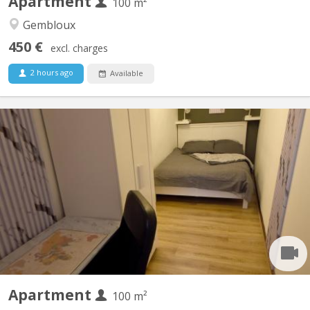
Apartment
100 m²
Gembloux
450 €
excl. charges
2 hours ago
Available
KV 1927
Belle coloc full équipée et meublée, en plein centre, au calme,
non loin de la gare, près des commerces et à une minute de la
faculté d'agronomie vous bénéficierez d'un lit double et un
bureau dans une chambre avec vue sur jardin. Salle de bain
spacieuse. Cuisine ouverte donnant sur le séjour....
Apartment
100 m²