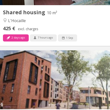
Shared housing
10 m²
L'Hocaille
425 €
excl. charges
2 days ago
7 hours ago
1 Sep
KV 1459
Furnished 1-bedroom apartment, built in 2020, centrally located
in a new residential complex in Courbevoie with views of the
gardens. 3 minutes (250m) from the Esplanade supermarket.
SNCB train station (300m). Bus station 11 minutes (900m). E411
motorway at the parking lot exit. Living room with...