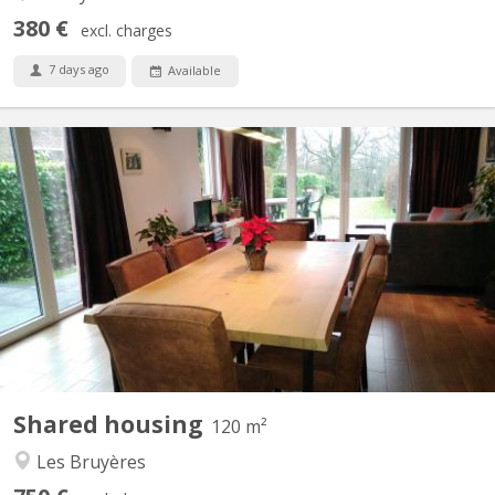
380 €
excl. charges
7 days ago
Available
KV 822
Période locative court terme: 08/06/26 - 07/09/26 1 chambre à
louer (occupation simple) dans une colocation de 2 personnes,
avec douche privative dans une maison meublée et toute
équipée avec terrasse, jardin et parking. Cadre vert et tranquille,
située proche du centre ville et des grands axes...
Shared housing
120 m²
Les Bruyères