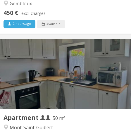
Gembloux
450 €
excl. charges
2 hours ago
Available
KV 2223
Duplex de 50 m2 situé à Mont-Saint-Guibert dans rue calme Rue
Demi-Lune Le rez comporte un coin cuisine et un salon. A
l'étage, se trouvent une chambre à coucher, la salle de bain
(douche) et la toilette (wc séparé) Un espace buanderie est à
disposition. Pour couple d'étudiant. e. s ou 1...
Apartment
50 m²
Mont-Saint-Guibert