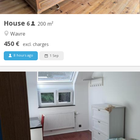
House
6
200 m²
Wavre
450 €
excl. charges
8 hours ago
1 Sep
KV 2271
Chambre meublée & fraîchement rénovée – Quartier de l'Hocaille ​
Vous cherchez un lieu de vie agréable, lumineux et idéalement
situé ? Venez nous rejoindre dans notre colocation de 3
personnes au sein d'une maison unifamiliale ! ​📍 Localisation
idéale ​Située dans le quartier très recherché de...