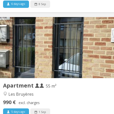
6 days ago
8 Sep
KV 2081
Appartement lumineux de 56m2 disponible, et possible pour 2
personnes ou couple. Un salon meublé avec 2 divans-lits, tapis et
table de salon et rangé table-bureau; une grande chambre avec 2
lits (1 grand 2 personnes et 1personne), 2 placards de
rangement, et bureau avec fauteuil ; cuisine équipée...
Apartment
55 m²
Les Bruyères
990 €
excl. charges
5 days ago
1 Sep