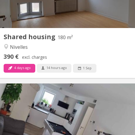
Shared housing
180 m²
Nivelles
390 €
excl. charges
4 days ago
14 hours ago
1 Sep
KV 1840
Bonjour, La seconde chambre se libère dans un appart 2
chambres. idéale pour un premier emménagement, tout est
meublé sauf la chambre. Disponible a partir du 15 septembre
2026, négociable plus tôt (début aout). La chambre fait 9M² dans
un appartement au centre de Courbevoie derrière l'esplanade à...