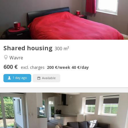
soigneux(se). Salle de douche privatisée, TV, Wi-fi, fitness, grand
jardin, bureau, Lave linge, parking privé. Endroit calme, idéal pour
étudier. A 8 min...
Shared housing
300 m²
Wavre
600 €
excl. charges
200 €
/week
40 €
/day
1 day ago
Available
KV 1427
2 chambres à louer dans villa lumineuse et moderne, proche de
Louvain-la-Neuve (7 km) et de l'Axis Parc ( 4 km). Bus 34 pour
Louvain-la-Neuve à 30 mètres ; parking extérieur : 480€ par mois,
charges comprises. Pour non-fumeur ou fumeur uniquement en