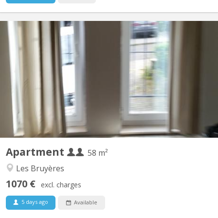
KV 277
Appartement tout confort aux Bruyères composé de : - Grande
chambre séparée et une autre pièce/bureau ou ch. avec meubles
à disposition. - Salon et Sam meublés, - WC séparé avec lave-
mains, tablette et miroir - Cuisine équipée avec grand four
électrique, 4 taques électrique Indiction, frigo,...
Apartment
58 m²
Les Bruyères
1070 €
excl. charges
5 days ago
Available