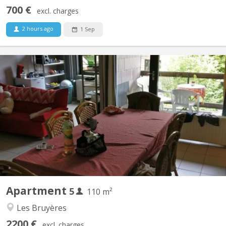
700 €
excl. charges
2 hours ago
1 Sep
KV 1793
Appartement meublé 5 chambres Quartier des Bruyères, à 1348
Louvain-la-Neuve, à 150 m de la Place Montesquieu (proximité
centre et facilités). Appartement de 110 m2 pour 5 étudiant(e)s
solidaires, non-fumeurs : 5 chambres, hall, cuisine équipée,
remise, salle de bain avec WC, terrasse, salle...
Apartment
5
110 m²
Les Bruyères
2200 €
excl. charges