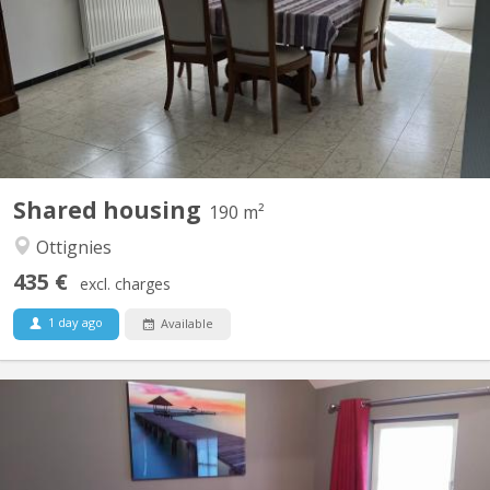
fully equipped space • Large south-facing garden + terrace • 3
spacious 18 m² bedrooms • Quiet neighborhood near Louvain-la-
Neuve • Parking spaces in front of the house 3 Rooms available
18M2 Each room is furnished, bright and...
Shared housing
190 m²
Ottignies
435 €
excl. charges
1 day ago
Available
KV 1330
Régent en éducation physique loue chambre(lit double) dans une
belle villa pour UNIQUEMENT étudiant(e), stagiaire sérieux(se) et