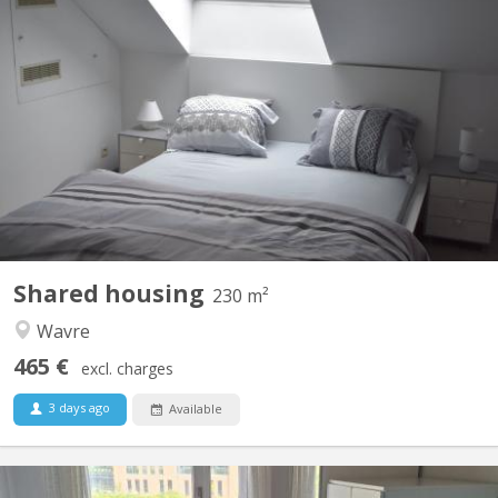
KV 1760
maison bourgeoise 3 niveaux : au rez le propriétaire colocataire,
au 1er et 2ème colocataires étudiants 230 m2 à disposition!! , 4
ch au 1er, 2 salles de bain , une salle de douche , 2 wc, au 2 ème
, 3 chambres 1 salle de douche wc et lavabo, un Grand, d living 2
grands canapés 2 fauteuils pour...
Shared housing
230 m²
Wavre
465 €
excl. charges
3 days ago
Available
KV 1465