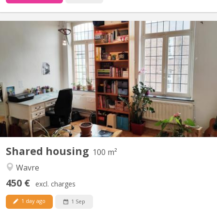
KV 1374
2 nice rooms + - 20m2 to rent (2 other rooms already rented)
only for students in a building occupied during the day by 2
physiotherapists on the ground floor. Advertisement on line =
room still available Renting period till 30/08/2025 Wooden floors,
very bright rooms. Interior courtyard,...
Shared housing
100 m²
Wavre
450 €
excl. charges
1 day ago
1 Sep