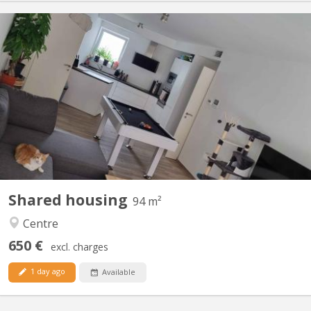
KV 1840
Bonjour, La seconde chambre se libère dans un appart 2
chambres. idéale pour un premier emménagement, tout est
meublé sauf la chambre. Disponible a partir du 15 septembre
2026, négociable plus tôt (début aout). La chambre fait 9M² dans
un appartement au centre de Courbevoie derrière l'esplanade à...
Shared housing
94 m²
Centre
650 €
excl. charges
1 day ago
Available