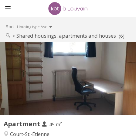
Sort
Housing type Asc
Shared housings, apartments and houses
(6)
KV 1905
Uniquement pour 1 ÉTUDIANT(E) sur Louvain-la-Neuve Beau
studio meublé complètement privatif de 45M2 à louer Parfait
état Loyer mensuel 560 euros, forfait pour les charges 100 euros
par mois = 660 euros TOUT COMPRIS (électricité, chauffage,
eau, internet) Pas de domicile Séjour carrelé, cuisine...
Apartment
45 m²
Court-St.-Étienne