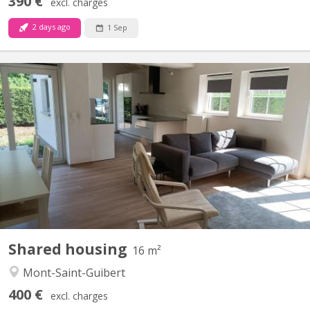
390 €
excl. charges
2 days ago
1 Sep
KV 1427
2 chambres à louer dans villa lumineuse et moderne, proche de
Louvain-la-Neuve (7 km) et de l'Axis Parc ( 4 km). Bus 34 pour
Louvain-la-Neuve à 30 mètres ; parking extérieur : 480€ par mois,
charges comprises. Pour non-fumeur ou fumeur uniquement en
extérieur. Les autres chambres sont occupées par...
Shared housing
16 m²
Mont-Saint-Guibert
400 €
excl. charges