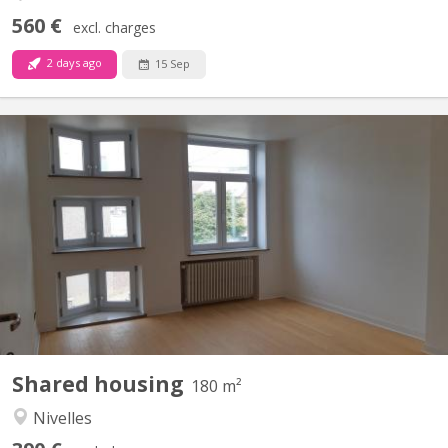
560 €
excl. charges
2 days ago
15 Sep
KV 1248
Uniquement pour étudiants : 3 chambres à louer dans grande
maison de 6 chambres, située à NIVELLES près de la Haute école
HE2B. Chaque chambre dispose d'un lavabo et la maison est
composée de 2 salles de bain et 1 salle de douche, d'une grande
cuisine et un grand living communs. La maison est...
Shared housing
180 m²
Nivelles