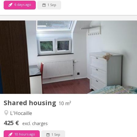
6 days ago
1 Sep
KV 2271
Chambre meublée & fraîchement rénovée – Quartier de l'Hocaille ​
Vous cherchez un lieu de vie agréable, lumineux et idéalement
situé ? Venez nous rejoindre dans notre colocation de 3
personnes au sein d'une maison unifamiliale ! ​📍 Localisation
idéale ​Située dans le quartier très recherché de...
Shared housing
10 m²
L'Hocaille
425 €
excl. charges
10 hours ago
1 Sep