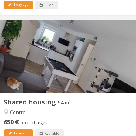
1 day ago
1 Sep
KV 1840
Bonjour, La seconde chambre se libère dans un appart 2
chambres. idéale pour un premier emménagement, tout est
meublé sauf la chambre. Disponible a partir du 15 septembre
2026, négociable plus tôt (début aout). La chambre fait 9M² dans
un appartement au centre de Courbevoie derrière l'esplanade à...
Shared housing
94 m²
Centre
650 €
excl. charges
1 day ago
Available