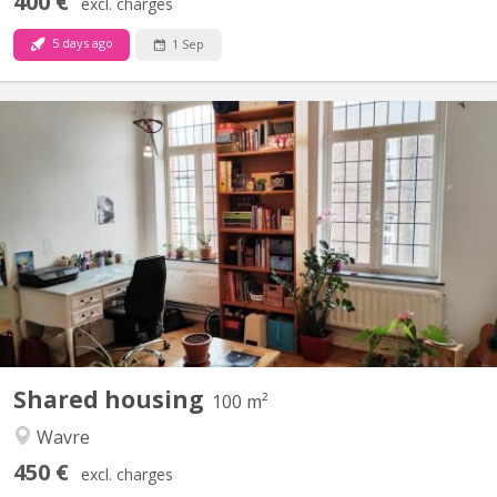
400 €
excl. charges
5 days ago
1 Sep
KV 1374
2 nice rooms + - 20m2 to rent (2 other rooms already rented)
only for students in a building occupied during the day by 2
physiotherapists on the ground floor. Advertisement on line =
room still available Renting period till 30/08/2025 Wooden floors,
very bright rooms. Interior courtyard,...
Shared housing
100 m²
Wavre
450 €
excl. charges