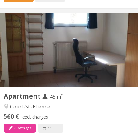
KV 1905
Uniquement pour 1 ÉTUDIANT(E) sur Louvain-la-Neuve Beau
studio meublé complètement privatif de 45M2 à louer Parfait
état Loyer mensuel 560 euros, forfait pour les charges 100 euros
par mois = 660 euros TOUT COMPRIS (électricité, chauffage,
eau, internet) Pas de domicile Séjour carrelé, cuisine...
Apartment
45 m²
Court-St.-Étienne
560 €
excl. charges
2 days ago
15 Sep