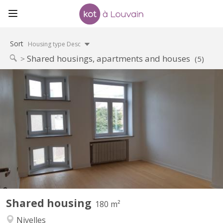
Sort
Housing type Desc
Shared housings, apartments and houses
(5)
KV 1248
Uniquement pour étudiants : 3 chambres à louer dans grande
maison de 6 chambres, située à NIVELLES près de la Haute école
HE2B. Chaque chambre dispose d'un lavabo et la maison est
composée de 2 salles de bain et 1 salle de douche, d'une grande
cuisine et un grand living communs. La maison est...
Shared housing
180 m²
Nivelles