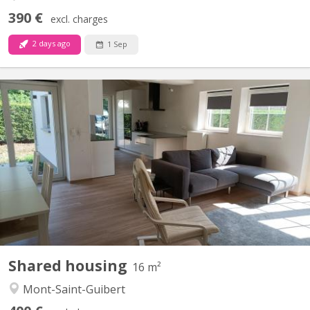
390 €
excl. charges
2 days ago
1 Sep
KV 1427
2 chambres à louer dans villa lumineuse et moderne, proche de
Louvain-la-Neuve (7 km) et de l'Axis Parc ( 4 km). Bus 34 pour
Louvain-la-Neuve à 30 mètres ; parking extérieur : 480€ par mois,
charges comprises. Pour non-fumeur ou fumeur uniquement en
extérieur. Les autres chambres sont occupées par...
Shared housing
16 m²
Mont-Saint-Guibert