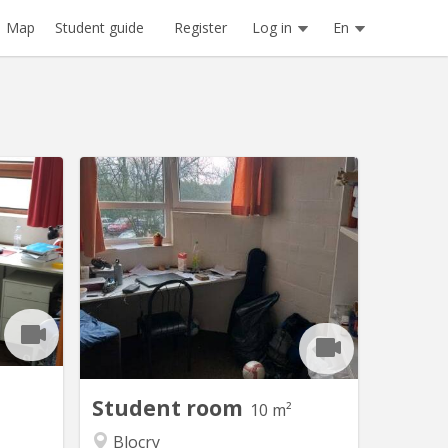
Register
Log in
En
Map
Student guide
V 1037
KV 1025
102: Très
Sports 11/104: kot situé au Blocry, rue
, a deux
des Sports dans un appartement
locry, et
communautaire de 10, avec 3 salles de
Hocaille
douches et 3 WC. chambre de 10 m²,
e de 10
lumineuse proximité immédiate avec le
 et 3 WC
centre sportif, de l IAD, et proche du
let au 10
centre de LLN A louer du 20 juin au 10
re 2026
septembre 2026 à 290 euros...
Student room
10 m²
Blocry