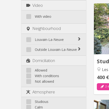
Video
With video
indivi
Neighbourhood
de typ
Louvain-La-Neuve
Biéreau
Outside Louvain-La-Neuve
Blocry
Court-St.-Étienne
Domiciliation
Stu
Centre
Gembloux
L'Hocaille
Les
Genappe
Allowed
La Baraque
With conditions
400 €
Mont-Saint-Guibert
Lauzelle
Not allowed
Nivelles
Les Bruyères
2 d
Ottignies
Atmosphere
Rixensart
Walhain
Studious
Wavre
Calm