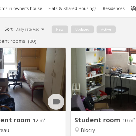
oms in owner's house
Flats & Shared Housings
Residences
Sort
Daily rate Asc
New
Updated
Active
dent rooms
(20)
KV 420
K
1 kot disponible à louer dans
Kot situé rue des Sports 7 / 
autaire de 7, quartier Biereau,
bien situé, dans une rue calme
che Ferme du Biereau (théatre),
pas du centre sportif du B
ngeatude, Tennis club, calme et
proche du centre, IAD, 
eux . Châssis PVC double oscillo-
Appartement communautair
ant, sol linoleum. Visuel lointain.
avec 3 salles de douches
sence d'un frigo privatif dans la
Disponible du 16 juil
mbre. A louer disponible du 20...
septemb
dent room
Student room
12 m²
10 m²
reau
Blocry