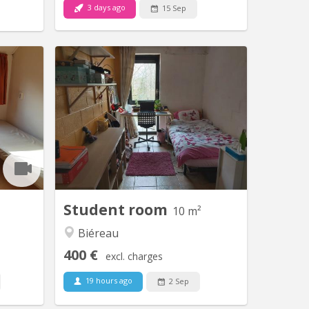
3 days ago
15 Sep
KV 850
KV 126
sage des
Bonjour. ATTENTION LE KOT N’est
 quartier
plus disponible pour l’ANNÉE 26-27. LE
autaire
KOT EST LOUÉ! Le loyer est de 500
hes et 3
euros tout compris (location de
rtier des
mobiliers, taxes, charges) . Il est
place de
équipé de meubles (bureau réglable en
), et des
hauteur, chaise de bureau, penderie,
s. A 1...
commode, un lavabo (eau chaude, eau
froide),...
Student room
10 m²
Biéreau
400 €
excl. charges
19 hours ago
2 Sep