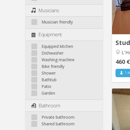
q
Musicians
do
ag
Musician friendly
audito
Equipment
Stu
Equipped kitchen
L'Ho
Dishwasher
Washing machine
460 €
Bike friendly
Shower
1 d
Bathtub
Patio
Garden
Bathroom
Gra
dans 
Private bathroom
Marjol
à lo
Shared bathroom