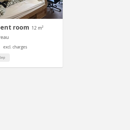
yant. Meubles: lit avec tiroirs et
, garde robe, bureau, chaise de
eau à roulettes, armoire basse...
dent room
12 m²
reau
excl. charges
Sep