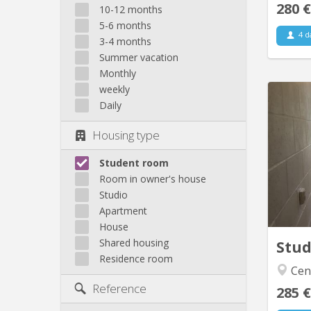
280 €
10-12 months
5-6 months
4 d
3-4 months
Summer vacation
Monthly
weekly
Daily
Housing type
Wallon
au
Student room
ave
Room in owner's house
commun
douc
Studio
aout 20
Apartment
House
Shared housing
Stu
Residence room
Cen
Reference
285 €