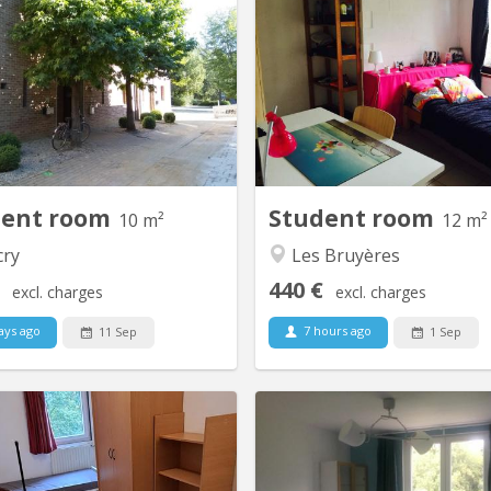
urs chambres seront disponibles
Kot/petite Chambre avec e
 différentes maisons partagées
douche indépendantes pour é
par 4 ou 6 étudiants à partir du
e. s dans commu de 3 person
12/09/2026. Les maisons pour 4
une zone boisée autour d
diants comprennent une cuisine
Louvain-la-Neuve et petit espac
ipée commune, un accès à une
accessible en façade . Petit
terrasse et un jardin privatif. Au
ocommunautaire. Internet 
r étage, il y a deux chambres et
négocier avec propriétaire Po
une salle de bain,...
dent room
Student room
10 m²
12 m²
cry
Les Bruyères
440 €
excl. charges
excl. charges
ays ago
7 hours ago
11 Sep
1 Sep
KV 1953
Chambre au calme à louer, dans
⚠ deux chambres sur trois dis
n communautaire de 9, dans le
en 2026-2027; une repris