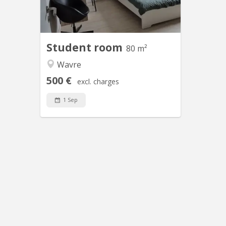
chambres. L’appartement est composé
de 3 chambres, 2 salles de bain, un WC
séparé, une cuisine moderne
entièrement équipée et un large...
Student room
80 m²
Wavre
500 €
excl. charges
1 Sep