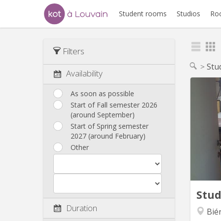
Student rooms
Studios
Ro
Filters
Stu
Availability
As soon as possible
Start of Fall semester 2026
(around September)
commun
Start of Spring semester
pro
2027 (around February)
Lou
Other
studi
batt
Pré
cha
Stu
Duration
Bié