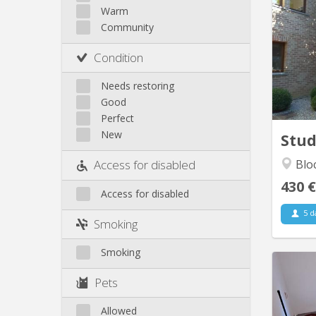
Other
Warm
Plusie
Community
dans
Condition
étu
Needs restoring
équ
Good
premie
Perfect
New
Stu
Blo
Access for disabled
430 €
Access for disabled
5 d
Smoking
Smoking
Pets
maiso
Allowed