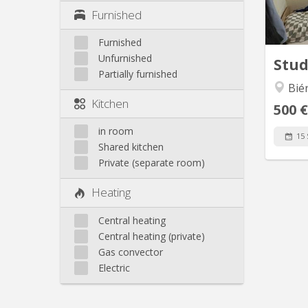
verdo
Furnished
matelas
bur
Furnished
Unfurnished
Stu
Partially furnished
Bié
Kitchen
500 €
in room
15 
Shared kitchen
Private (separate room)
Heating
Central heating
Central heating (private)
Gas convector
Electric