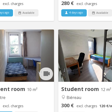
280 €
excl. charges
excl. charges
ays ago
4 days ago
Available
Available
KV 1405
K
Kot situé au 32 - 219 Place des
Contact uniquement par tél 
s donnant sur le parking arrière
pas via le site Kot étudiant à
 calme (cour des Borains), côté
partir du 22 juin 2026, jusqu'a
nue de l'Espinette Appartement
2026 Tél : La durée du bail
autaire de 10 avec 4 salles de
mois (1er au 31 août 2026). Lib
hes et 2 WC disponible dès le 1
juin, dans un communautaire 
26 et ce jusqu'au 10 septembre
M2, SDB privative (évier dan
SDB) Nouveau Quick
dent room
Student room
10 m²
12 m²
tre
Biéreau
300 €
excl. charges
excl. charges
120 €
/