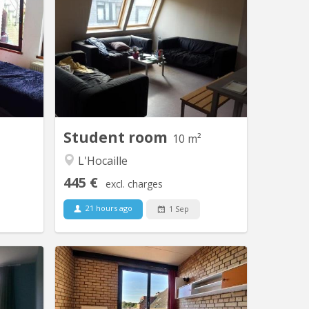
ntrée et
Chambre 302 dans un communautaire
tudiant.
de 10 , 2 WC, 2 douches. Le loyer
nes dans
mobilier est de 250€ pour l’année
u lac de
payable soit en au début de l’année
e jardin
soit mensuellement. La taxe de séjour
e Cuisine
de 245€ (sauf changement de la part
offert à
de la commune) est à régler à l'entrée.
ssibilité
parking...
Student room
10 m²
L'Hocaille
445 €
excl. charges
21 hours ago
1 Sep
KV 516
KV 1828
ponibles
A louer pour 2026-2027 , grande
e par un
chambre meublée située à l'Hocaille,