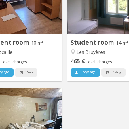
uartier de l'Hocaille En commun:
koteur de l'année précédente
living/cuisine communautaire, 2
RUCHAUX, n°11 ; 1490 Cour
uches, 2 WCs Quartier calme et
Étienne Kots situés dans un
réable. Très bien situé: près des
familiale (partie 
ires Coubertin, du centre sportif
indépendante de la maison fa
et de la piscine, et de petits
Ⓐ Chambres normales 2 × 1 
commerces.
simpl
dent room
Student room
10 m²
14 m²
caille
Les Bruyères
465 €
excl. charges
excl. charges
ay ago
3 days ago
6 Sep
30 Aug
KV 1491
nde chambre très bien meublée
le quartier du Biéreau, rue de la
aine, dans communautaire de 5,
uer pour 2026-2027. Idéalement
situé dans un quartier calme et