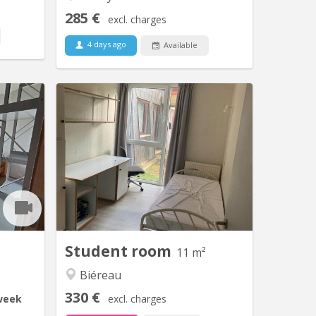
285 €
excl. charges
4 days ago
Available
V 1265
KV 2256
ou mail,
Chambre de 11m2, meublée, équipée
 louer, à
d’un évier. Résidence disposant d’un
u 31 août
parking et d’un cadre verdoyant. Loyer
 est de 2
€450 / mois : toutes charges
re le 22
comprises Garantie locative €700 Taxe
de 6. 12
de séjour lln : €325 / an Commun de 8
s petite
chambres au rez-de-chaussée-de-
 step...
chaussée, comprenant 1 salle de
douche, 2 WC, 1...
Student room
11 m²
Biéreau
330 €
week
excl. charges