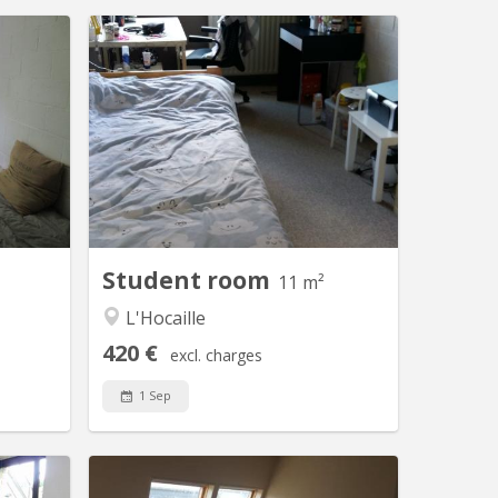
V 1412
KV 1764
 dans un
Chambre avec lavabo , 11 m2 dans un
1 douche
communautaire de 6 chambres
it sans
partagées sur 2 niveaux un bloc
oyant et
sanitaire (douche + toilette) pour 3
calme.
chambres
Student room
11 m²
L'Hocaille
420 €
excl. charges
1 Sep
KV 315
KV 1989