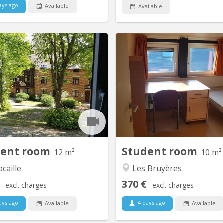
ays ago
Available
Available
KV 424
louer dans communautaire de 8,
Kot/chambre situé au pas
che de la Grand place, Le Piano,
Dinandiers 22 - 309, dans le
Centre sportif Blocry, facultés,
des Bruyères Dans un commun
mineux disponible dès le 1 juillet
de 10 chambres avec 3 douc
26 et ce jusqu'au 10 septembre
WC. Central, dans le qua
2026
Bruyères, proche de la Grand 
l'Université (à 4 minutes à pied
commerces et facultés multiple
dent room
Student room
12 m²
10 m²
caille
Les Bruyères
370 €
excl. charges
excl. charges
ays ago
4 days ago
Available
Available