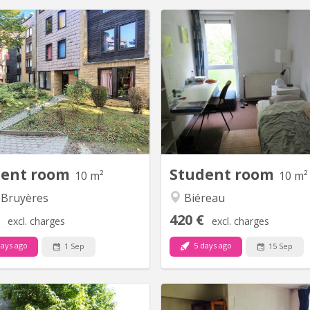
KV 1583
K
Chambre meublée avec lavabo
Chambre 313 au 3e étage
duel située dans un appartement
communautaire de 6. 2 WC 
e communautaire compose de 8
commune pour 2 chambres L
chambres d'étudiants.
matelas Environnement verd
dent room
Student room
10 m²
10 m²
 Bruyères
Biéreau
420 €
excl. charges
excl. charges
ays ago
5 days ago
1 Sep
15 Sep
KV 709