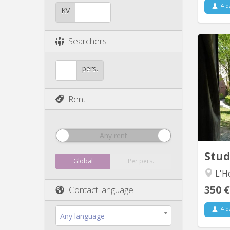
4 d
KV
Searchers
kot à 
pers.
pro
lu
Rent
20
Any rent
Stu
Global
Per pers.
L'Ho
350 €
Contact language
4 d
Any language