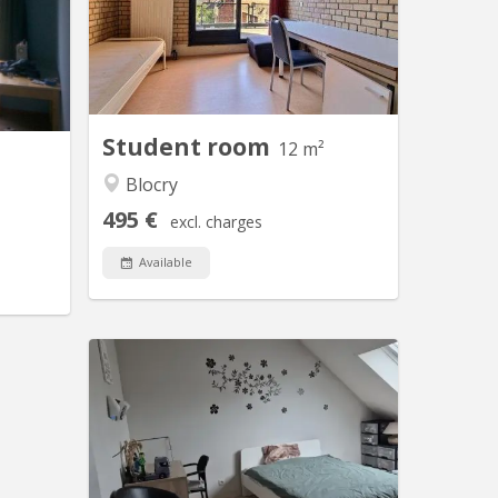
. Rue du
rue des Blancs chevaux, dans
t-Saint-
communautaire de 6, avec frigo
e maison
individuel dans la chambre. Proximité
étudiante
des auditoires (kiné, psychologie,
miliale)
lettres, droit , sciences économiques,
chambre
etc), des commerces, et du centre
Student room
e pour...
sportif. En...
12 m²
Blocry
495 €
excl. charges
Available
KV 2258
Situé dans un écrin de verdure, à 10
minutes à pied des transports en
commun, 2 grandes chambres
lumineuses entièrement meublées
sont libres dans un appartement 3