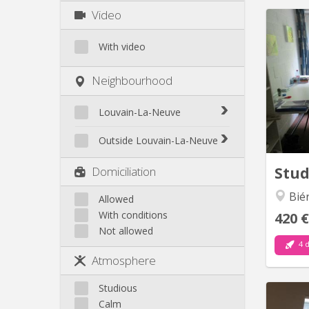
Video
With video
Ch
comm
comm
Neighbourhood
matel
Louvain-La-Neuve
Biéreau
Outside Louvain-La-Neuve
Blocry
Court-St.-Étienne
Stu
Domiciliation
Centre
Gembloux
L'Hocaille
Bié
Genappe
Allowed
La Baraque
With conditions
420 €
Mont-Saint-Guibert
Lauzelle
Not allowed
Nivelles
Les Bruyères
4 d
Ottignies
Atmosphere
Rixensart
Walhain
Studious
Wavre
Calm