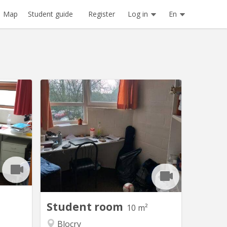
Register
Log in
En
Map
Student guide
V 1037
KV 1025
102: Très
Sports 11/104: kot situé au Blocry, rue
, a deux
des Sports dans un appartement
locry, et
communautaire de 10, avec 3 salles de
Hocaille
douches et 3 WC. chambre de 10 m²,
e de 10
lumineuse proximité immédiate avec le
 et 3 WC
centre sportif, de l IAD, et proche du
let au 10
centre de LLN A louer du 20 juin au 10
re 2026
septembre 2026 à 290 euros...
Student room
10 m²
Blocry