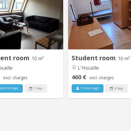
re 302 dans un communautaire
Chambre au calme à lou
e 10 , 2 WC, 2 douches. Le loyer
maison communautaire de 9,
obilier est de 250€ pour l’année
quartier de l'Hocaille En
able soit en au début de l’année
living/cuisine communau
ensuellement. La taxe de séjour
douches, 2 WCs Quartier 
5€ (sauf changement de la part
agréable. Très bien situé:
ommune) est à régler à l'entrée.
auditoires Coubertin, du centr
et de la piscine, et 
com
dent room
Student room
10 m²
10 m²
caille
L'Hocaille
460 €
excl. charges
excl. charges
seconds ago
5 hours ago
1 Sep
6 Sep