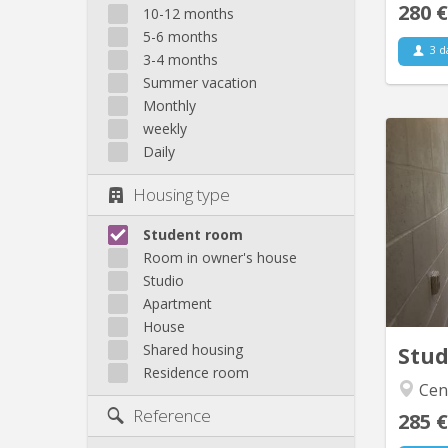
280 €
10-12 months
5-6 months
3 d
3-4 months
Summer vacation
Monthly
weekly
Daily
Housing type
Wallon
au
Student room
ave
Room in owner's house
commun
douc
Studio
aout 20
Apartment
House
Shared housing
Stu
Residence room
Cen
Reference
285 €