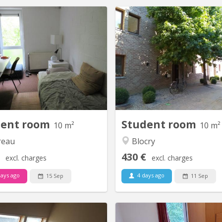
KV 1412
ambre 313 au 3e étage dans un
Plusieurs chambres seront dis
unautaire de 6. 2 WC 1 douche
dans différentes maisons p
une pour 2 chambres Lit sans
par 4 ou 6 étudiants à 
as Environnement verdoyant et
12/09/2026. Les maison
calme.
étudiants comprennent une
équipée commune, un accè
terrasse et un jardin pri
premier étage, il y a deux cha
une salle de
dent room
Student room
10 m²
10 m²
reau
Blocry
430 €
excl. charges
excl. charges
ays ago
4 days ago
15 Sep
11 Sep
KV 1989
K