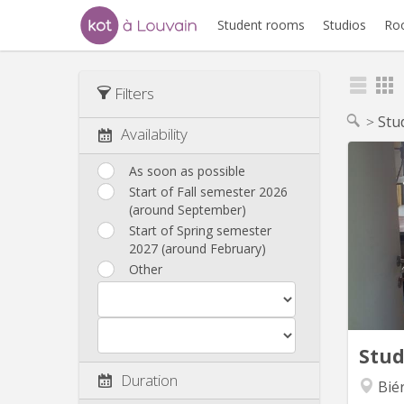
Student rooms
Studios
Ro
Filters
Stu
Availability
As soon as possible
Start of Fall semester 2026
(around September)
commun
Start of Spring semester
pro
2027 (around February)
Lou
Other
studi
batt
Pré
cha
Stu
Duration
Bié