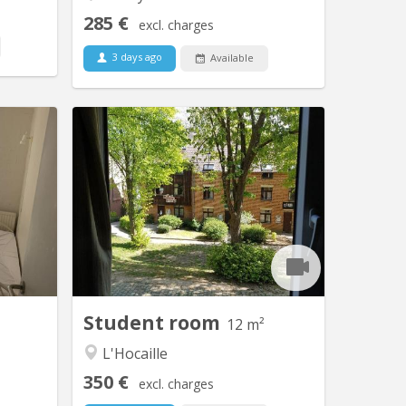
285 €
excl. charges
3 days ago
Available
V 2256
KV 424
équipée
kot à louer dans communautaire de 8,
ant d’un
proche de la Grand place, Le Piano,
t. Loyer
Centre sportif Blocry, facultés,
 charges
lumineux disponible dès le 1 juillet
700 Taxe
2026 et ce jusqu'au 10 septembre
mun de 8
2026
ssée-de-
salle de
WC, 1...
Student room
12 m²
L'Hocaille
350 €
excl. charges