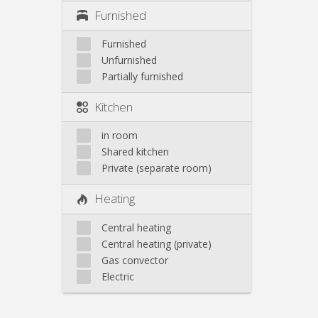
Furnished
Furnished
Unfurnished
Partially furnished
Kitchen
in room
Shared kitchen
Private (separate room)
Heating
Central heating
Central heating (private)
Gas convector
Electric