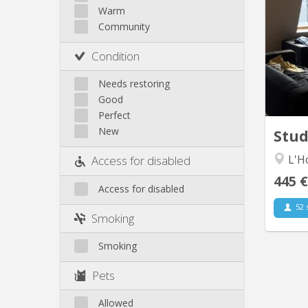
Other
Warm
Chamb
Community
d
m
Condition
pay
soit m
Needs restoring
de 24
de la c
Good
Perfect
New
Stu
L'Ho
Access for disabled
445 €
Access for disabled
52 
Smoking
Smoking
Pets
Allowed