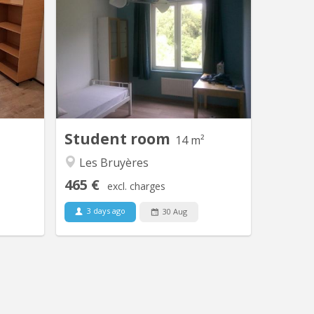
er, dans
⚠ deux chambres sur trois disponibles
 dans le
en 2026-2027; une reprise par un
 commun:
koteur de l'année précédente. Rue du
taire, 2
RUCHAUX, n°11 ; 1490 Court-Saint-
calme et
Étienne Kots situés dans une maison
 près des
familiale (partie étudiante
e sportif
indépendante de la maison familiale)
de petits
Ⓐ Chambres normales 2 × 1 chambre
merces.
simple pour...
Student room
14 m²
Les Bruyères
465 €
excl. charges
3 days ago
30 Aug