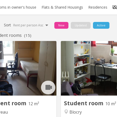
oms in owner's house
Flats & Shared Housings
Residences
Sort
Rent per person Asc
New
Updated
Active
dent rooms
(15)
KV 420
K
1 kot disponible à louer dans
Kot situé rue des Sports 7 / 
autaire de 7, quartier Biereau,
bien situé, dans une rue calme
che Ferme du Biereau (théatre),
pas du centre sportif du B
ngeatude, Tennis club, calme et
proche du centre, IAD, 
eux . Châssis PVC double oscillo-
Appartement communautair
ant, sol linoleum. Visuel lointain.
avec 3 salles de douches
sence d'un frigo privatif dans la
Disponible du 16 juil
mbre. A louer disponible du 20...
septemb
dent room
Student room
12 m²
10 m²
reau
Blocry