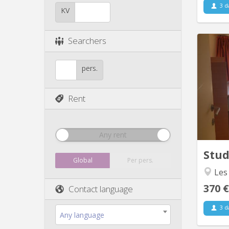
3 d
KV
Searchers
Ko
pers.
Dina
des Br
de 1
Rent
Bruyèr
l'Unive
Any rent
commer
Stu
Global
Per pers.
Les
370 €
Contact language
3 d
Any language