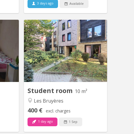
3 days ago
Available
KV 126
KV 1583
T N’est
Chambre meublée avec lavabo
6-27. LE
individuel située dans un appartement
t de 500
de type communautaire compose de 8
ation de
chambres d'étudiants.
 . Il est
lable en
enderie,
ude, eau
froide),...
Student room
10 m²
Les Bruyères
400 €
excl. charges
1 day ago
1 Sep