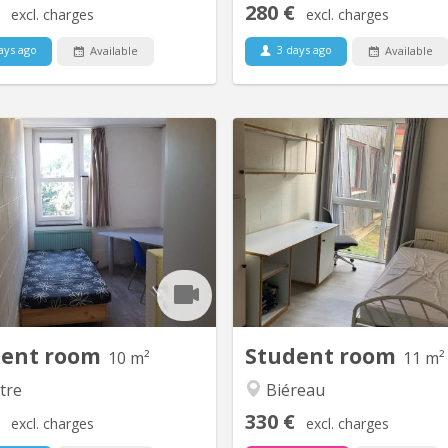
280 €
excl. charges
excl. charges
ays ago
3 days ago
Available
Available
KV 1405
K
Kot situé au 32 - 219 Place des
Chambre de 11m2, meublée, 
s donnant sur le parking arrière
d’un évier. Résidence dispos
 calme (cour des Borains), côté
parking et d’un cadre verdoyan
nue de l'Espinette Appartement
€450 / mois : toutes
autaire de 10 avec 4 salles de
comprises Garantie locative €
hes et 2 WC disponible dès le 1
de séjour lln : €325 / an Com
26 et ce jusqu'au 10 septembre
chambres au rez-de-chau
chaussée, comprenant 1 
douche, 2 
dent room
Student room
10 m²
11 m²
tre
Biéreau
330 €
excl. charges
excl. charges