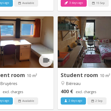
ays ago
3 days ago
Available
15 Sep
KV 850
t/chambre situé au passage des
Bonjour. ATTENTION LE KO
ndiers 22 - 309, dans le quartier
plus disponible pour l’ANNÉE 2
uyères Dans un communautaire
KOT EST LOUÉ! Le loyer es
0 chambres avec 3 douches et 3
euros tout compris (loc
WC. Central, dans le quartier des
mobiliers, taxes, charges)
es, proche de la Grand place de
équipé de meubles (bureau rég
rsité (à 4 minutes à pied), et des
hauteur, chaise de bureau, p
ces et facultés multiples. A 1...
commode, un lavabo (eau cha
dent room
Student room
10 m²
10 m²
 Bruyères
Biéreau
400 €
excl. charges
excl. charges
ays ago
2 days ago
Available
2 Sep