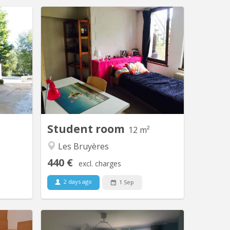
KV 709
KV 315
ponibles
Kot/petite Chambre avec entrée et
artagées
douche indépendantes pour étudiant.
partir du
e. s dans commu de 3 personnes dans
s pour 4
une zone boisée autour du lac de
 cuisine
Louvain-la-Neuve et petit espace jardin
s à une
accessible en façade . Petite Cuisine
vatif. Au
ocommunautaire. Internet offert à
mbres et
négocier avec propriétaire Possibilité
 bain,...
parking...
Student room
12 m²
Les Bruyères
440 €
excl. charges
2 days ago
1 Sep
V 1953
KV 516