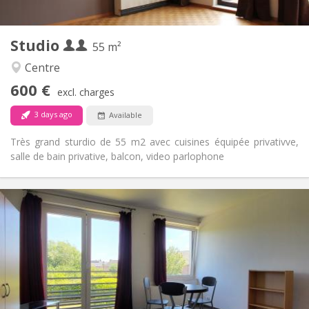
2
55 m
Surface:
3
Private rooms:
Studio
Other
55 m²
Calm, studious
Atmosphere:
Centre
Yes
Access for disabled:
600 €
Non-smoking
Smoking:
excl. charges
No
Pets:
3 days ago
Available
Très grand sturdio de 55 m2 avec cuisines équipée privativve,
salle de bain privative, balcon, video parlophone
Practical Info
620 €
Rent:
150 €
Charges:
12 months
Duration:
No
Domiciliation:
Arrangement
Private bathroom
Bathroom: