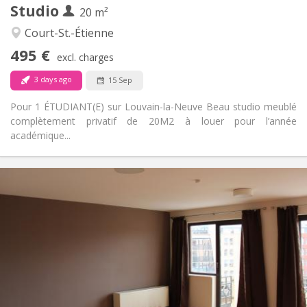
Studio
Other
20 m²
Calm
Atmosphere:
Court-St.-Étienne
No
Access for disabled:
495 €
Non-smoking
Smoking:
excl. charges
No
Pets:
3 days ago
15 Sep
Pour 1 ÉTUDIANT(E) sur Louvain-la-Neuve Beau studio meublé
complètement privatif de 20M2 à louer pour l’année
académique...
Practical Info
600 € (300 €/pers.)
Rent:
70 € (35 €/pers.)
Charges:
12 months
Duration:
Allowed
Domiciliation:
Arrangement
Private bathroom
Bathroom:
Private (separate room)
Kitchen: