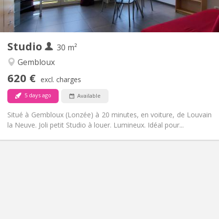
Private (separate room)
Kitchen:
2
30 m
Surface:
3
Private rooms:
Studio
Other
30 m²
Calm
Atmosphere:
Gembloux
No
Access for disabled:
620 €
Non-smoking
Smoking:
excl. charges
No
Pets:
5 days ago
Available
Situé à Gembloux (Lonzée) à 20 minutes, en voiture, de Louvain
la Neuve. Joli petit Studio à louer. Lumineux. Idéal pour...