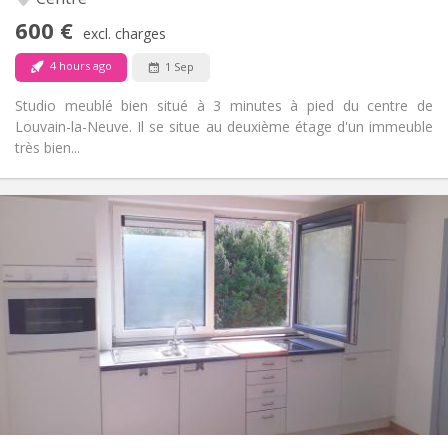
No
Access for disabled:
600 €
Non-smoking
Smoking:
excl. charges
No
Pets:
4 hours ago
1 Sep
Studio meublé bien situé à 3 minutes à pied du centre de
Louvain-la-Neuve. Il se situe au deuxième étage d'un immeuble
très bien...
Practical Info
495 €
Rent:
100 €
Charges:
12 months
Duration:
No
Domiciliation:
Arrangement
Private bathroom
Bathroom:
in room
Kitchen:
2
20 m
Surface:
1
Private rooms: