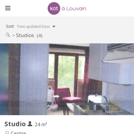
Sort
Time updated Desc
Studios
(4)
Practical Info
600 €
Rent:
45 €
Charges:
12 months
Duration:
No
Domiciliation:
Arrangement
Private bathroom
Bathroom:
in room
Kitchen:
2
24 m
Surface:
2
Private rooms:
Studio
Other
24 m²
Studious, calm, warm
Atmosphere:
Centre