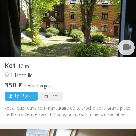
10 €
Charges:
Vacances d'été, au mois
Durée:
Non
Domiciliation:
Aménagement
Commune
Salle de bain:
Commune
Cuisine:
2
12 m
Superficie:
1
Pièces privées:
Kot
Autre
12 m²
Studieuse, communautaire
Atmosphère:
L'Hocaille
Non
Accès PMR:
350 €
Non-fumeur
Fumeur:
hors charges
Non
Animaux de compagnie:
il y a 3 jours
Libre
kot à louer dans communautaire de 8, proche de la Grand place,
Le Piano, Centre sportif Blocry, facultés, lumineux disponible...