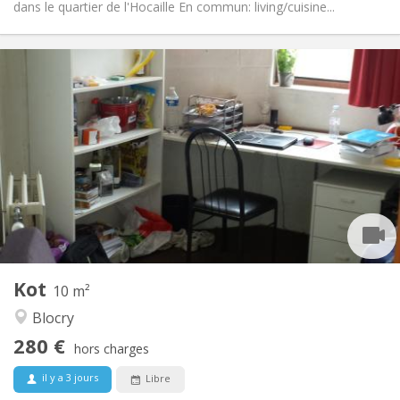
dans le quartier de l'Hocaille En commun: living/cuisine...
Infos Pratiques
280 €
Loyer:
10 €
Charges:
Vacances d'été
Durée:
Non
Domiciliation:
Aménagement
Commune
Salle de bain:
Commune
Cuisine:
2
10 m
Superficie:
2
Pièces privées:
Kot
Autre
10 m²
Communautaire, studieuse
Atmosphère:
Blocry
Non
Accès PMR:
280 €
Non-fumeur
Fumeur:
hors charges
Non
Animaux de compagnie:
il y a 3 jours
Libre