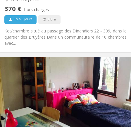
calme
370 €
Non
Accès PMR:
hors charges
Non-fumeur
Fumeur:
il y a 3 jours
Libre
Non
Animaux de compagnie:
Kot/chambre situé au passage des Dinandiers 22 - 309, dans le
quartier des Bruyères Dans un communautaire de 10 chambres
avec...
Infos Pratiques
440 €
Loyer:
60 €
Charges:
12 mois
Durée:
Non
Domiciliation:
Aménagement
Privée
Salle de bain:
Commune
Cuisine:
2
12 m
Superficie:
1
Pièces privées: