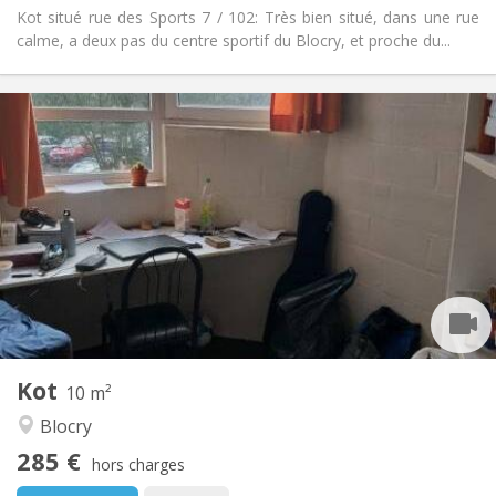
Kot situé rue des Sports 7 / 102: Très bien situé, dans une rue
calme, a deux pas du centre sportif du Blocry, et proche du...
Infos Pratiques
285 €
Loyer:
5 €
Charges:
Vacances d'été
Durée:
Non
Domiciliation:
Aménagement
Commune
Salle de bain:
Commune
Cuisine:
2
10 m
Superficie:
2
Pièces privées:
Kot
Autre
10 m²
Studieuse, communautaire
Atmosphère:
Blocry
Non
Accès PMR:
285 €
Non-fumeur
Fumeur:
hors charges
Non
Animaux de compagnie: