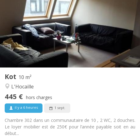
Infos Pratiques
445 €
Loyer:
55 €
Charges:
12 mois
Durée:
Acceptée
Domiciliation:
Aménagement
Commune
Salle de bain:
Commune
Cuisine:
2
10 m
Superficie:
1
Pièces privées:
Kot
Autre
10 m²
Communautaire
Atmosphère:
L'Hocaille
Non
Accès PMR:
445 €
Non-fumeur
Fumeur:
hors charges
Non
Animaux de compagnie:
il y a 6 heures
1 sept.
Chambre 302 dans un communautaire de 10 , 2 WC, 2 douches.
Le loyer mobilier est de 250€ pour l’année payable soit en au
début...