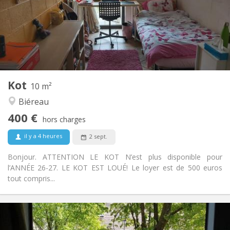
Non
Domiciliation:
Aménagement
Commune
Salle de bain:
Commune
Cuisine:
2
10 m
Superficie:
1
Pièces privées:
Kot
Autre
10 m²
Calme, communautaire, studieuse
Atmosphère:
Biéreau
Non
Accès PMR:
400 €
Non-fumeur
Fumeur:
hors charges
Non
Animaux de compagnie:
il y a 4 heures
2 sept.
Bonjour. ATTENTION LE KOT N’est plus disponible pour
l’ANNÉE 26-27. LE KOT EST LOUÉ! Le loyer est de 500 euros
tout compris...
Infos Pratiques
350 €
Loyer: