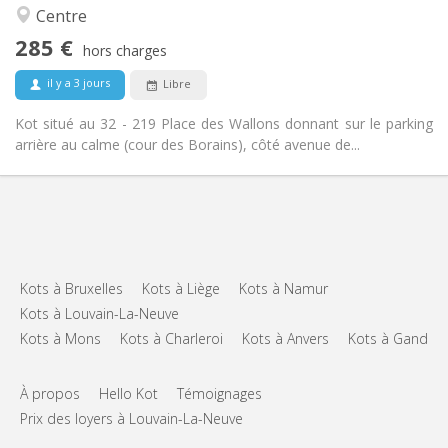
Studieuse, communautaire
Atmosphère:
Centre
Non
Accès PMR:
285 €
Non-fumeur
Fumeur:
hors charges
Non
Animaux de compagnie:
il y a 3 jours
Libre
Kot situé au 32 - 219 Place des Wallons donnant sur le parking
arrière au calme (cour des Borains), côté avenue de...
Kots à Bruxelles
Kots à Liège
Kots à Namur
Kots à Louvain-La-Neuve
Kots à Mons
Kots à Charleroi
Kots à Anvers
Kots à Gand
À propos
Hello Kot
Témoignages
Prix des loyers à Louvain-La-Neuve