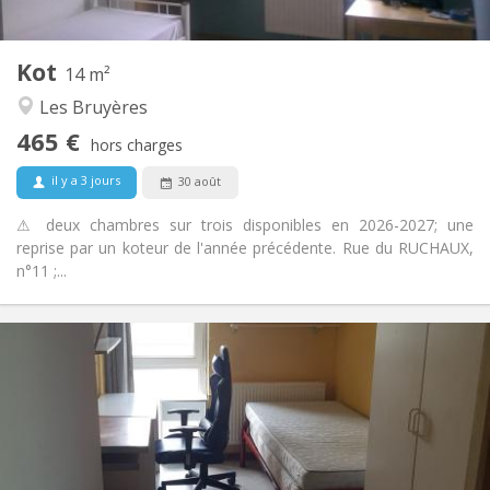
2
14 m
Superficie:
1
Pièces privées:
Kot
Autre
14 m²
Studieuse, chaleureuse, calme
Atmosphère:
Les Bruyères
Non
Accès PMR:
465 €
Non-fumeur
Fumeur:
hors charges
Non
Animaux de compagnie:
il y a 3 jours
30 août
⚠ deux chambres sur trois disponibles en 2026-2027; une
reprise par un koteur de l'année précédente. Rue du RUCHAUX,
n°11 ;...
Infos Pratiques
280 €
Loyer:
10 €
Charges:
Vacances d'été, au mois
Durée:
Non
Domiciliation:
Aménagement