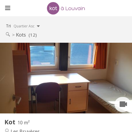
Tri
Quartier Asc
Kots
(12)
Infos Pratiques
370 €
Loyer:
5 €
Charges:
Vacances d'été
Durée:
Non
Domiciliation:
Aménagement
Commune
Salle de bain:
Commune
Cuisine:
2
10 m
Superficie:
1
Pièces privées:
Kot
Autre
10 m²
Studieuse, chaleureuse, communautaire,
Atmosphère:
Les Bruyères