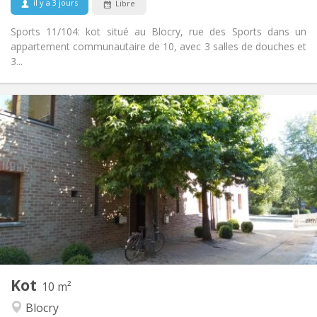
il y a 3 jours
Libre
Sports 11/104: kot situé au Blocry, rue des Sports dans un
appartement communautaire de 10, avec 3 salles de douches et
3...
Infos Pratiques
430 €
Loyer:
110 €
Charges:
12 mois
Durée:
Non
Domiciliation:
Aménagement
Commune
Salle de bain:
Commune
Cuisine:
2
10 m
Superficie:
1
Pièces privées:
Kot
Autre
10 m²
Calme, chaleureuse
Atmosphère:
Blocry