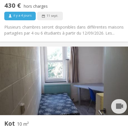
Non
Accès PMR:
430 €
Non-fumeur
Fumeur:
hors charges
Non
Animaux de compagnie:
il y a 4 jours
11 sept.
Plusieurs chambres seront disponibles dans différentes maisons
partagées par 4 ou 6 étudiants à partir du 12/09/2026. Les...
Infos Pratiques
285 €
Loyer:
10 €
Charges:
Vacances d'été, au mois
Durée:
Non
Domiciliation:
Aménagement
Commune
Salle de bain:
Commune
Cuisine:
2
10 m
Superficie:
1
Pièces privées:
Kot
Autre
10 m²