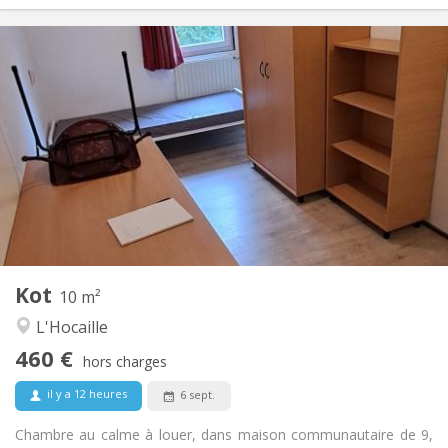
Infos Pratiques
460 €
Loyer:
70 €
Charges:
12 mois
Durée:
Non
Domiciliation:
Aménagement
Commune
Salle de bain:
Commune
Cuisine:
2
10 m
Superficie:
1
Pièces privées:
Kot
Autre
10 m²
Calme, chaleureuse
Atmosphère:
L'Hocaille
Non
Accès PMR:
460 €
Non-fumeur
Fumeur:
hors charges
Non
Animaux de compagnie:
il y a 12 heures
6 sept.
Chambre au calme à louer, dans maison communautaire de 9,