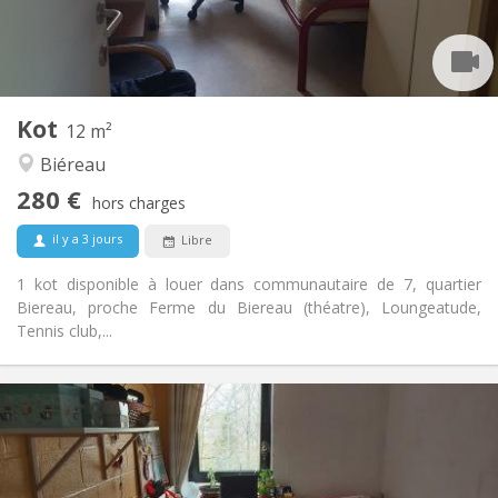
Commune
Salle de bain:
Commune
Cuisine:
2
12 m
Superficie:
1
Pièces privées:
Kot
Autre
12 m²
Communautaire, calme, studieuse
Atmosphère:
Biéreau
Non
Accès PMR:
280 €
Non-fumeur
Fumeur:
hors charges
Non
Animaux de compagnie:
il y a 3 jours
Libre
1 kot disponible à louer dans communautaire de 7, quartier
Biereau, proche Ferme du Biereau (théatre), Loungeatude,
Tennis club,...
Infos Pratiques
400 €
Loyer:
100 €
Charges:
12 mois
Durée: