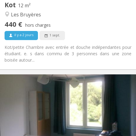
Kot
Autre
12 m²
Chaleureuse, calme, communautaire
Atmosphère:
Les Bruyères
Non
Accès PMR:
440 €
Non-fumeur
Fumeur:
hors charges
Non
Animaux de compagnie:
il y a 2 jours
1 sept.
Kot/petite Chambre avec entrée et douche indépendantes pour
étudiant. e. s dans commu de 3 personnes dans une zone
boisée autour...
Infos Pratiques
465 €
Loyer:
85 €
Charges:
10 mois
Durée:
Non
Domiciliation:
Aménagement
Commune
Salle de bain:
Commune
Cuisine: