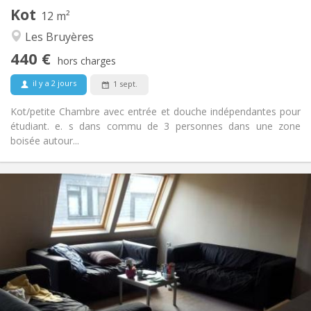
Kot
Autre
12 m²
Chaleureuse, calme, communautaire
Atmosphère:
Les Bruyères
Non
Accès PMR:
440 €
Non-fumeur
Fumeur:
hors charges
Non
Animaux de compagnie:
il y a 2 jours
1 sept.
Kot/petite Chambre avec entrée et douche indépendantes pour
étudiant. e. s dans commu de 3 personnes dans une zone
boisée autour...
Infos Pratiques
445 €
Loyer:
55 €
Charges:
12 mois
Durée:
Acceptée
Domiciliation:
Aménagement
Commune
Salle de bain:
Commune
Cuisine: