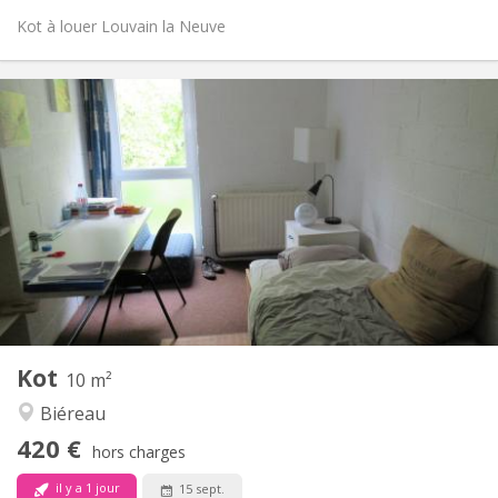
Kot à louer Louvain la Neuve
Infos Pratiques
420 €
Loyer:
80 €
Charges:
12 mois
Durée:
Non
Domiciliation:
Aménagement
Commune
Salle de bain:
Commune
Cuisine:
2
10 m
Superficie:
1
Pièces privées:
Kot
Autre
10 m²
Calme
Atmosphère:
Biéreau
Non
Accès PMR:
420 €
Non-fumeur
Fumeur:
hors charges
Non
Animaux de compagnie:
il y a 1 jour
15 sept.