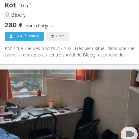
Kot
Autre
10 m²
Communautaire, studieuse
Atmosphère:
Blocry
Non
Accès PMR:
280 €
Non-fumeur
Fumeur:
hors charges
Non
Animaux de compagnie:
il y a 18 heures
Libre
Kot situé rue des Sports 7 / 102: Très bien situé, dans une rue
calme, a deux pas du centre sportif du Blocry, et proche du...
Infos Pratiques
285 €
Loyer:
5 €
Charges:
Vacances d'été
Durée:
Non
Domiciliation:
Aménagement
Commune
Salle de bain:
Commune
Cuisine:
2
10 m
Superficie: