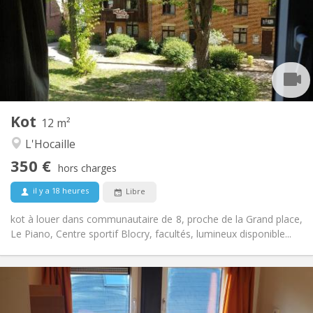
Non
Domiciliation:
Aménagement
Commune
Salle de bain:
Commune
Cuisine:
2
12 m
Superficie:
1
Pièces privées:
Kot
Autre
12 m²
Communautaire, studieuse
Atmosphère:
L'Hocaille
Non
Accès PMR:
350 €
Non-fumeur
Fumeur:
hors charges
Non
Animaux de compagnie:
il y a 18 heures
Libre
kot à louer dans communautaire de 8, proche de la Grand place,
Le Piano, Centre sportif Blocry, facultés, lumineux disponible...
Infos Pratiques
370 €
Loyer: