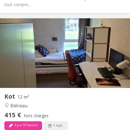
tout compris...
Infos Pratiques
415 €
Loyer:
200 €
Charges:
12 mois
Durée:
Sous conditions
Domiciliation:
Aménagement
Privée
Salle de bain:
Commune
Cuisine:
2
12 m
Superficie:
1
Pièces privées:
Kot
Autre
12 m²
Communautaire
Atmosphère:
Biéreau
Non
Accès PMR:
415 €
Non-fumeur
Fumeur:
hors charges
Non
Animaux de compagnie:
il y a 19 heures
1 sept.