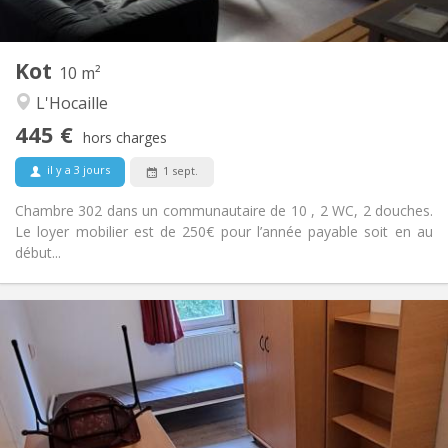
2
10 m
Superficie:
1
Pièces privées:
Kot
Autre
10 m²
Communautaire
Atmosphère:
L'Hocaille
Non
Accès PMR:
445 €
Non-fumeur
Fumeur:
hors charges
Non
Animaux de compagnie:
il y a 3 jours
1 sept.
Chambre 302 dans un communautaire de 10 , 2 WC, 2 douches.
Le loyer mobilier est de 250€ pour l’année payable soit en au
début...
Infos Pratiques
460 €
Loyer:
70 €
Charges:
12 mois
Durée:
Non
Domiciliation:
Aménagement