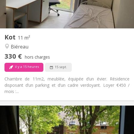
Aménagement
Commune
Salle de bain:
Commune
Cuisine:
2
11 m
Superficie:
1
Pièces privées:
Kot
Autre
11 m²
Studieuse, communautaire
Atmosphère:
Biéreau
Non
Accès PMR:
330 €
Non-fumeur
Fumeur:
hors charges
Non
Animaux de compagnie:
il y a 15 heures
15 sept.
Chambre de 11m2, meublée, équipée d’un évier. Résidence
disposant d’un parking et d’un cadre verdoyant. Loyer €450 /
mois :...
Infos Pratiques
350 €
Loyer:
10 €
Charges:
Vacances d'été, au mois
Durée: