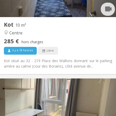
Commune
Cuisine:
2
10 m
Superficie:
1
Pièces privées:
Kot
Autre
10 m²
Studieuse, communautaire
Atmosphère:
Centre
Non
Accès PMR:
285 €
Non-fumeur
Fumeur:
hors charges
Non
Animaux de compagnie:
il y a 18 heures
Libre
Kot situé au 32 - 219 Place des Wallons donnant sur le parking
arrière au calme (cour des Borains), côté avenue de...
Infos Pratiques
330 €
Loyer:
120 €
Charges:
12 mois
Durée:
Non
Domiciliation: