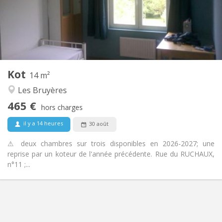
Aménagement
Commune
Salle de bain:
Commune
Cuisine:
2
14 m
Superficie:
1
Pièces privées:
Kot
Autre
14 m²
Studieuse, chaleureuse, calme
Atmosphère:
Les Bruyères
Non
Accès PMR:
465 €
Non-fumeur
Fumeur:
hors charges
Non
Animaux de compagnie:
il y a 14 heures
30 août
⚠ deux chambres sur trois disponibles en 2026-2027; une
reprise par un koteur de l'année précédente. Rue du RUCHAUX,
n°11 ;...