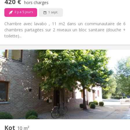
420 €
Non-fumeur
Fumeur:
hors charges
Non
Animaux de compagnie:
il y a 5 jours
1 sept.
Chambre avec lavabo , 11 m2 dans un communautaire de 6
chambres partagées sur 2 niveaux un bloc sanitaire (douche +
toilette)...
Infos Pratiques
430 €
Loyer:
110 €
Charges:
12 mois
Durée:
Non
Domiciliation:
Aménagement
Commune
Salle de bain:
Commune
Cuisine:
2
10 m
Superficie:
1
Pièces privées:
Kot
Autre
10 m²