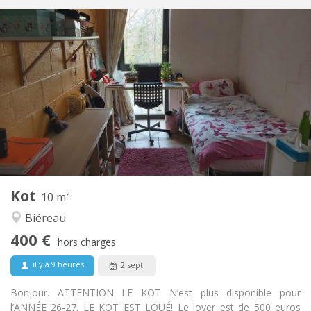
Infos Pratiques
400 €
Loyer:
100 €
Charges:
12 mois
Durée:
Non
Domiciliation:
Aménagement
Commune
Salle de bain:
Commune
Cuisine:
2
10 m
Superficie:
1
Pièces privées:
Kot
Autre
10 m²
Communautaire, calme, studieuse
Atmosphère:
Biéreau
Non
Accès PMR:
400 €
Non-fumeur
Fumeur:
hors charges
Non
Animaux de compagnie:
il y a 9 heures
2 sept.
Bonjour. ATTENTION LE KOT N’est plus disponible pour
l’ANNÉE 26-27. LE KOT EST LOUÉ! Le loyer est de 500 euros