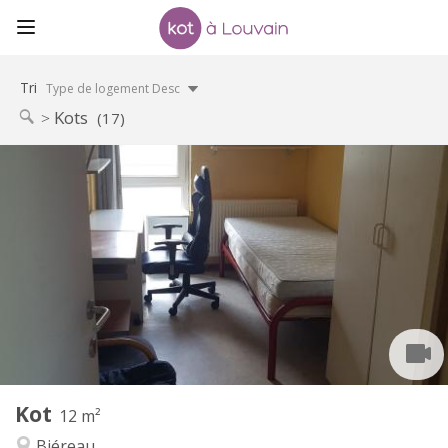
Tri
Type de logement Desc
Kots
(17)
Infos Pratiques
280 €
Loyer:
10 €
Charges:
Vacances d'été, au mois
Durée:
Non
Domiciliation:
Aménagement
Commune
Salle de bain:
Commune
Cuisine:
2
12 m
Superficie:
1
Pièces privées:
Kot
Autre
12 m²
Communautaire, calme, studieuse
Atmosphère:
Biéreau