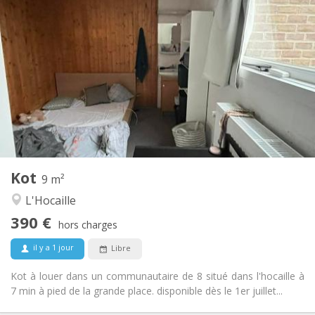
Infos Pratiques
390 €
Loyer:
62 €
Charges:
Vacances d'été
Durée:
Non
Domiciliation:
Aménagement
Commune
Salle de bain:
Commune
Cuisine:
2
9 m
Superficie:
1
Pièces privées:
Kot
Autre
9 m²
Studieuse, communautaire, chaleureuse
Atmosphère:
L'Hocaille
Non
Accès PMR:
390 €
Non-fumeur
Fumeur:
hors charges
Non
Animaux de compagnie:
il y a 1 jour
Libre
Kot à louer dans un communautaire de 8 situé dans l'hocaille à
7 min à pied de la grande place. disponible dès le 1er juillet...