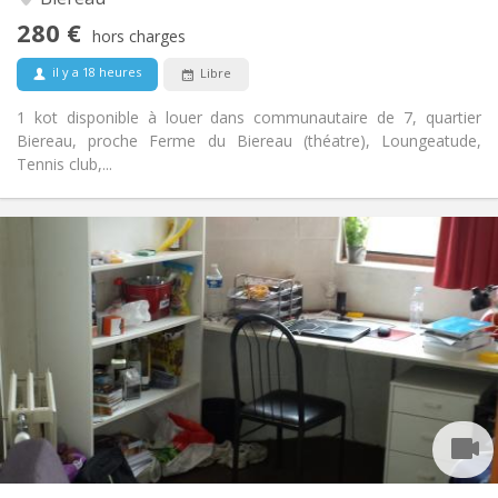
Non
Accès PMR:
280 €
Non-fumeur
Fumeur:
hors charges
Non
Animaux de compagnie:
il y a 18 heures
Libre
1 kot disponible à louer dans communautaire de 7, quartier
Biereau, proche Ferme du Biereau (théatre), Loungeatude,
Tennis club,...
Infos Pratiques
280 €
Loyer:
10 €
Charges:
Vacances d'été
Durée:
Non
Domiciliation:
Aménagement
Commune
Salle de bain:
Commune
Cuisine:
2
10 m
Superficie:
2
Pièces privées: