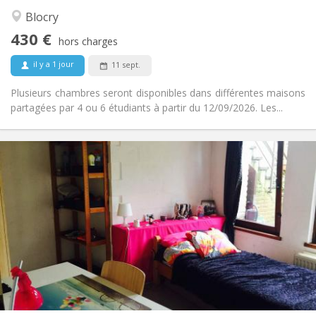
Calme, chaleureuse
Atmosphère:
Blocry
Non
Accès PMR:
430 €
Non-fumeur
Fumeur:
hors charges
Non
Animaux de compagnie:
il y a 1 jour
11 sept.
Plusieurs chambres seront disponibles dans différentes maisons
partagées par 4 ou 6 étudiants à partir du 12/09/2026. Les...
Infos Pratiques
440 €
Loyer:
60 €
Charges:
12 mois
Durée:
Non
Domiciliation:
Aménagement
Privée
Salle de bain:
Commune
Cuisine:
2
12 m
Superficie:
1
Pièces privées: