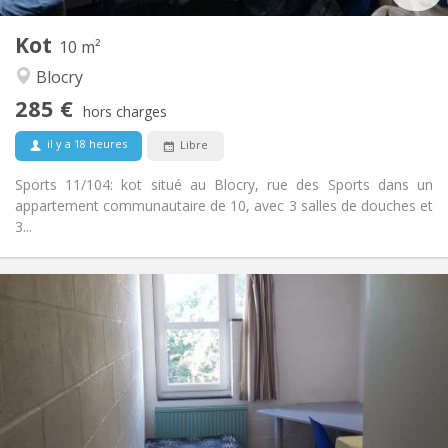
2
Pièces privées:
Kot
Autre
10 m²
Studieuse, communautaire
Atmosphère:
Blocry
Non
Accès PMR:
285 €
Non-fumeur
Fumeur:
hors charges
Non
Animaux de compagnie:
il y a 18 heures
Libre
Sports 11/104: kot situé au Blocry, rue des Sports dans un
appartement communautaire de 10, avec 3 salles de douches et
3...
Infos Pratiques
285 €
Loyer:
10 €
Charges:
Vacances d'été, au mois
Durée:
Non
Domiciliation:
Aménagement
Commune
Salle de bain: