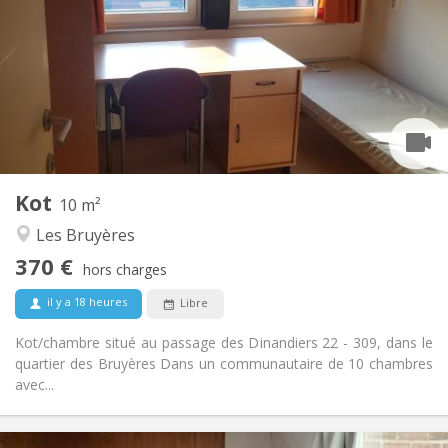
5 €
Charges:
Vacances d'été
Durée:
Non
Domiciliation:
Aménagement
Commune
Salle de bain:
Commune
Cuisine:
2
10 m
Superficie:
1
Pièces privées:
Kot
Autre
10 m²
Studieuse, chaleureuse, calme,
Atmosphère:
Les Bruyères
communautaire
370 €
Non
Accès PMR:
hors charges
Non-fumeur
Fumeur:
il y a 18 heures
Libre
Non
Animaux de compagnie:
Kot/chambre situé au passage des Dinandiers 22 - 309, dans le
quartier des Bruyères Dans un communautaire de 10 chambres
avec...