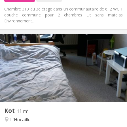
Chambre 313 au 3e étage dans un communautaire de 6. 2 WC 1
douche commune pour 2 chambres Lit sans matelas
Environnement...
Infos Pratiques
420 €
Loyer:
110 €
Charges:
12 mois
Durée:
Non
Domiciliation:
Aménagement
Commune
Salle de bain:
Commune
Cuisine:
2
11 m
Superficie:
1
Pièces privées:
Kot
Autre
11 m²
Communautaire
Atmosphère:
L'Hocaille
Non
Accès PMR: