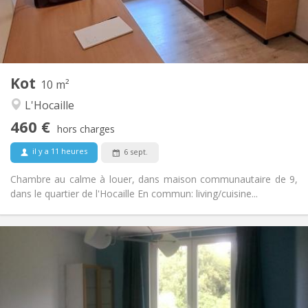
Commune
Salle de bain:
Commune
Cuisine:
2
10 m
Superficie:
1
Pièces privées:
Kot
Autre
10 m²
Calme, chaleureuse
Atmosphère:
L'Hocaille
Non
Accès PMR:
460 €
Non-fumeur
Fumeur:
hors charges
Non
Animaux de compagnie:
il y a 11 heures
6 sept.
Chambre au calme à louer, dans maison communautaire de 9,
dans le quartier de l'Hocaille En commun: living/cuisine...
Infos Pratiques
465 €
Loyer:
85 €
Charges:
10 mois
Durée:
Non
Domiciliation: