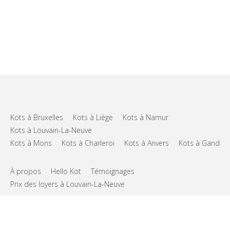
Kots à Bruxelles
Kots à Liège
Kots à Namur
Kots à Louvain-La-Neuve
Kots à Mons
Kots à Charleroi
Kots à Anvers
Kots à Gand
À propos
Hello Kot
Témoignages
Prix des loyers à Louvain-La-Neuve
FAQs
Support
CGU
Vie privée