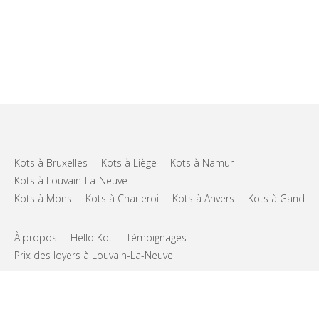
Kots à Bruxelles
Kots à Liège
Kots à Namur
Kots à Louvain-La-Neuve
Kots à Mons
Kots à Charleroi
Kots à Anvers
Kots à Gand
À propos
Hello Kot
Témoignages
Prix des loyers à Louvain-La-Neuve
FAQs
Support
CGU
Vie privée