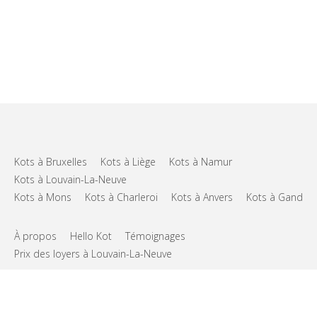
Kots à Bruxelles
Kots à Liège
Kots à Namur
Kots à Louvain-La-Neuve
Kots à Mons
Kots à Charleroi
Kots à Anvers
Kots à Gand
À propos
Hello Kot
Témoignages
Prix des loyers à Louvain-La-Neuve
FAQs
Support
CGU
Vie privée