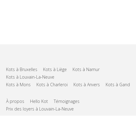
Kots à Bruxelles
Kots à Liège
Kots à Namur
Kots à Louvain-La-Neuve
Kots à Mons
Kots à Charleroi
Kots à Anvers
Kots à Gand
À propos
Hello Kot
Témoignages
Prix des loyers à Louvain-La-Neuve
FAQs
Support
CGU
Vie privée