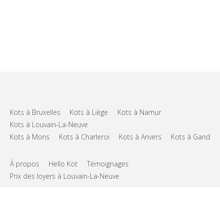
Kots à Bruxelles
Kots à Liège
Kots à Namur
Kots à Louvain-La-Neuve
Kots à Mons
Kots à Charleroi
Kots à Anvers
Kots à Gand
À propos
Hello Kot
Témoignages
Prix des loyers à Louvain-La-Neuve
FAQs
Support
CGU
Vie privée