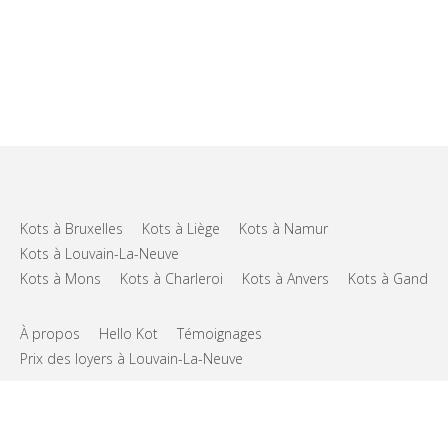
Kots à Bruxelles
Kots à Liège
Kots à Namur
Kots à Louvain-La-Neuve
Kots à Mons
Kots à Charleroi
Kots à Anvers
Kots à Gand
À propos
Hello Kot
Témoignages
Prix des loyers à Louvain-La-Neuve
FAQs
Support
CGU
Vie privée