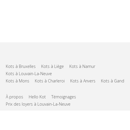
Kots à Bruxelles
Kots à Liège
Kots à Namur
Kots à Louvain-La-Neuve
Kots à Mons
Kots à Charleroi
Kots à Anvers
Kots à Gand
À propos
Hello Kot
Témoignages
Prix des loyers à Louvain-La-Neuve
FAQs
Support
CGU
Vie privée