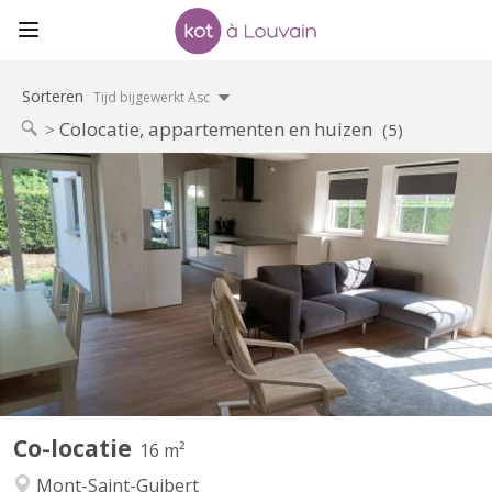
Sorteren
Tijd bijgewerkt Asc
Colocatie, appartementen en huizen
(5)
KV 1427
2 chambres à louer dans villa lumineuse et moderne, proche de
Louvain-la-Neuve (7 km) et de l'Axis Parc ( 4 km). Bus 34 pour
Louvain-la-Neuve à 30 mètres ; parking extérieur : 480€ par mois,
charges comprises. Pour non-fumeur ou fumeur uniquement en
extérieur. Les autres chambres sont occupées par...
Co-locatie
16 m²
Mont-Saint-Guibert