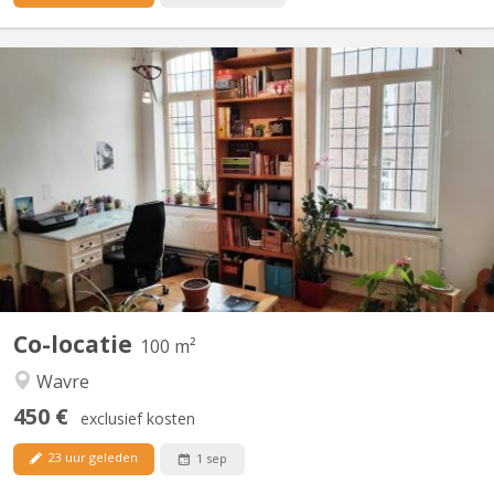
KV 1374
Maison indépendante avec 4 belles chambres (3x20m2 +
1x12m2) à louer pour étudiant(e)s, au calme avec jardin.
Uniquement bail 12 mois 01/09/2026 - 31/08/2027 Pas de
domiciliation possible Pas d'animal Reste 1 chambres libre
Planchers en bois, chambres lumineuses. Cour intérieure, jardin
100m2,...
Co-locatie
100 m²
Wavre
450 €
exclusief kosten
23 uur geleden
1 sep