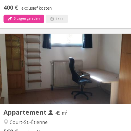
400 €
exclusief kosten
5 dagen geleden
1 sep
KV 1905
Uniquement pour 1 ÉTUDIANT(E) sur Louvain-la-Neuve Beau
studio meublé complètement privatif de 45M2 à louer Parfait
état Loyer mensuel 560 euros, forfait pour les charges 100 euros
par mois = 660 euros TOUT COMPRIS (électricité, chauffage,
eau, internet) Pas de domicile Séjour carrelé, cuisine...
Appartement
45 m²
Court-St.-Étienne