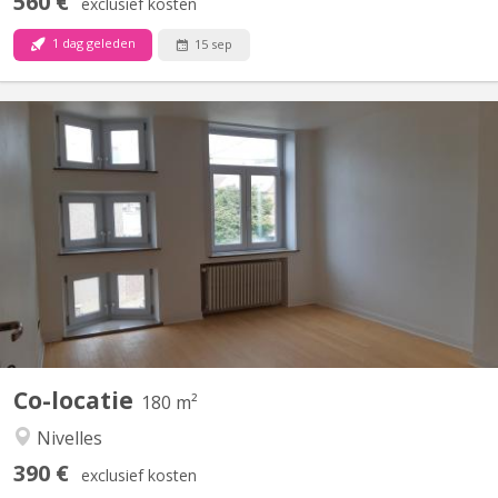
560 €
exclusief kosten
1 dag geleden
15 sep
KV 1248
Uniquement pour étudiants : 3 chambres à louer dans grande
maison de 6 chambres, située à NIVELLES près de la Haute école
HE2B. Chaque chambre dispose d'un lavabo et la maison est
composée de 2 salles de bain et 1 salle de douche, d'une grande
cuisine et un grand living communs. La maison est...
Co-locatie
180 m²
Nivelles
390 €
exclusief kosten