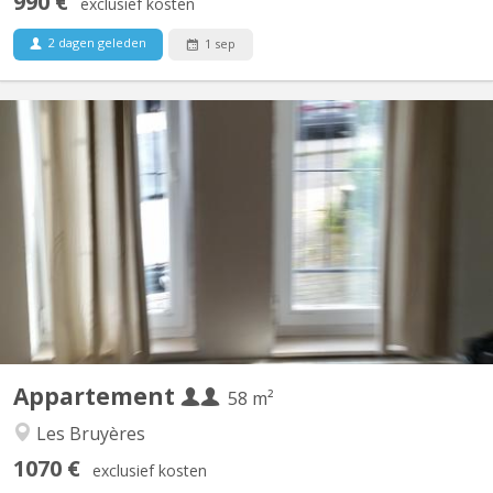
990 €
exclusief kosten
2 dagen geleden
1 sep
KV 277
Appartement tout confort aux Bruyères composé de : - Grande
chambre séparée et une autre pièce/bureau ou ch. avec meubles
à disposition. - Salon et Sam meublés, - WC séparé avec lave-
mains, tablette et miroir - Cuisine équipée avec grand four
électrique, 4 taques électrique Indiction, frigo,...
Appartement
58 m²
Les Bruyères
1070 €
exclusief kosten