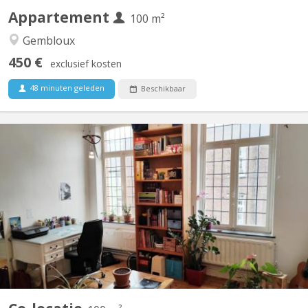
Appartement
100 m²
Gembloux
450 €
exclusief kosten
48 minuten geleden
Beschikbaar
KV 1374
Maison indépendante avec 4 belles chambres (3x20m2 +
1x12m2) à louer pour étudiant(e)s, au calme avec jardin.
Uniquement bail 12 mois 01/09/2026 - 31/08/2027 Pas de
domiciliation possible Pas d'animal Reste 1 chambres libre
Planchers en bois, chambres lumineuses. Cour intérieure, jardin
100m2,...