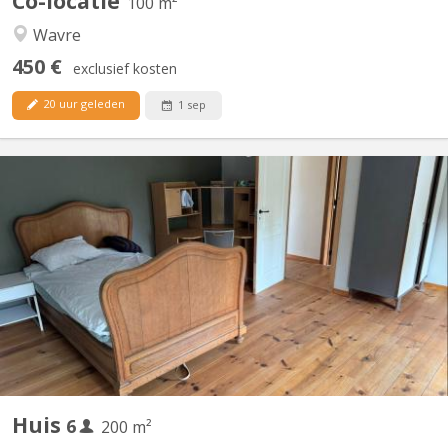
Co-locatie
100 m²
Wavre
450 €
exclusief kosten
20 uur geleden
1 sep
KV 2096
Des places se libèrent dans une colocation de choix à Vieusart !
🔸 Deux maisons mitoyennes (4p + 2p) 🔸 Emplacement
enchanteur à Vieux-Sart, dans le lieu-dit "la Place" 🔸 Cadre
bucolique, propice à de nombreuses balades 🔸 Cour orientée
sud 🔸 Bail annuel renouvelable 🔸 Chaque maison offre...
Huis
6
200 m²