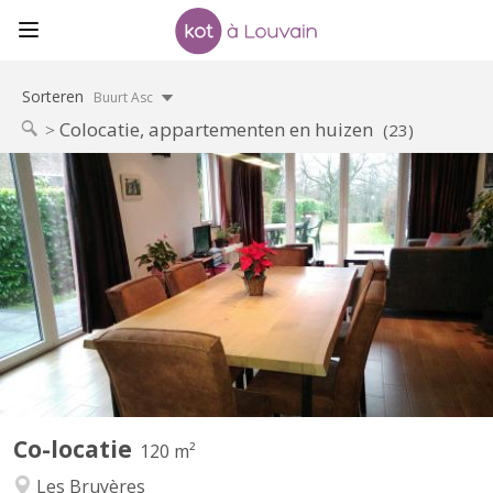
Sorteren
Buurt Asc
Colocatie, appartementen en huizen
(23)
KV 822
Période locative court terme: 08/06/26 - 07/09/26 1 chambre à
louer (occupation simple) dans une colocation de 2 personnes,
avec douche privative dans une maison meublée et toute
équipée avec terrasse, jardin et parking. Cadre vert et tranquille,
située proche du centre ville et des grands axes...
Co-locatie
120 m²
Les Bruyères