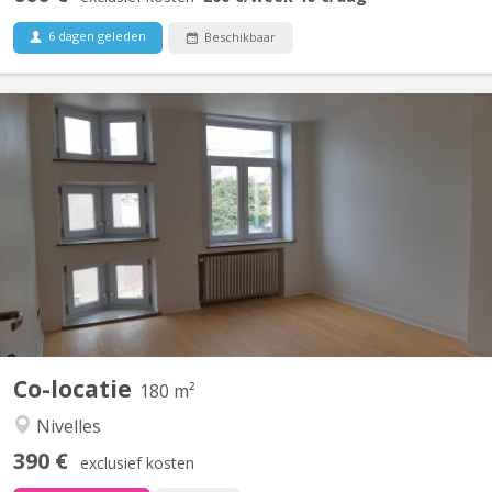
6 dagen geleden
Beschikbaar
KV 1248
Uniquement pour étudiants : 3 chambres à louer dans grande
maison de 6 chambres, située à NIVELLES près de la Haute école
HE2B. Chaque chambre dispose d'un lavabo et la maison est
composée de 2 salles de bain et 1 salle de douche, d'une grande
cuisine et un grand living communs. La maison est...
Co-locatie
180 m²
Nivelles
390 €
exclusief kosten