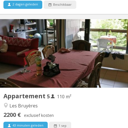
2 dagen geleden
Beschikbaar
KV 1793
Appartement meublé 5 chambres Quartier des Bruyères, à 1348
Louvain-la-Neuve, à 150 m de la Place Montesquieu (proximité
centre et facilités). Appartement de 110 m2 pour 5 étudiant(e)s
solidaires, non-fumeurs : 5 chambres, hall, cuisine équipée,
remise, salle de bain avec WC, terrasse, salle...
Appartement
5
110 m²
Les Bruyères
2200 €
exclusief kosten
43 minuten geleden
1 sep