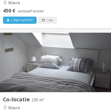
Wavre
450 €
exclusief kosten
2 dagen geleden
1 sep
KV 1760
maison bourgeoise 3 niveaux : au rez le propriétaire colocataire,
au 1er et 2ème colocataires étudiants 230 m2 à disposition!! , 4
ch au 1er, 2 salles de bain , une salle de douche , 2 wc, au 2 ème
, 3 chambres 1 salle de douche wc et lavabo, un Grand, d living 2
grands canapés 2 fauteuils pour...
Co-locatie
230 m²
Wavre