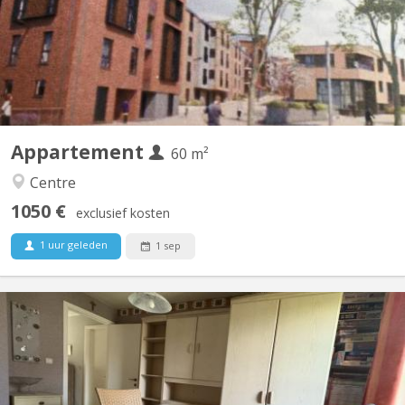
gardens. 3 minutes (250m) from the Esplanade supermarket.
SNCB train station (300m). Bus station 11 minutes (900m). E411
motorway at the parking lot exit. Living room with...
Appartement
60 m²
Centre
1050 €
exclusief kosten
1 uur geleden
1 sep
KV 2089
Chambre individuelle Cuisine et salle de bain commune