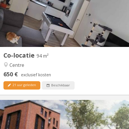
chambres. idéale pour un premier emménagement, tout est
meublé sauf la chambre. Disponible a partir du 15 septembre
2026, négociable plus tôt (début aout). La chambre fait 9M² dans
un appartement au centre de Courbevoie derrière l'esplanade à...
Co-locatie
94 m²
Centre
650 €
exclusief kosten
21 uur geleden
Beschikbaar
KV 1459
Furnished 1-bedroom apartment, built in 2020, centrally located
in a new residential complex in Courbevoie with views of the