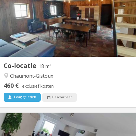
A 10 minutes de LLN, 5 minutes du Domaine du Blé, 10 minutes
de Wavre : Magnifique maison en colocation comprenant 4
chambres, de grands espaces communs dont un salon de jeux,
une buanderie, une cuisine super équipée, un jardin et une très
grande terrasse dans un environnement verdoyant....
Co-locatie
18 m²
Chaumont-Gistoux
460 €
exclusief kosten
1 dag geleden
Beschikbaar
KV 1840
Bonjour, La seconde chambre se libère dans un appart 2