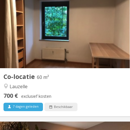
KV 957
Location du 1/8/26 au 31/7/27 Chambre meublée 11m2 dans
appartement 60m2 disposant de cuisine équipée, salon, coin
repas, salle de bain(Bain & douche), machine à laver, armoire de
rangement hall d'entrée, balcon, cave. L'appartement possède 2
chambres, l'autre étant occupée par la fille du...
Co-locatie
60 m²
Lauzelle
700 €
exclusief kosten
7 dagen geleden
Beschikbaar
KV 2209