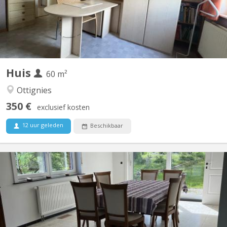
Huis
60 m²
Ottignies
350 €
exclusief kosten
12 uur geleden
Beschikbaar
KV 2122
Luxe gedeeld appartement van 200 m² in Vieusart • 200 m² lichte,
volledig uitgeruste ruimte • Grote tuin op het zuiden + terras • 3
ruime slaapkamers van 18 m² • Rustige buurt in de buurt van
Louvain-la-Neuve • Parkeerplaatsen voor het huis 3 kamers
beschikbaar 18 m² Elke kamer is...