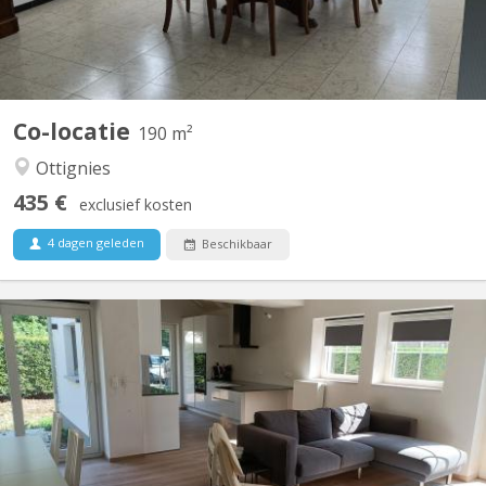
Co-locatie
190 m²
Ottignies
435 €
exclusief kosten
4 dagen geleden
Beschikbaar
KV 1427
2 chambres à louer dans villa lumineuse et moderne, proche de
Louvain-la-Neuve (7 km) et de l'Axis Parc ( 4 km). Bus 34 pour
Louvain-la-Neuve à 30 mètres ; parking extérieur : 480€ par mois,
charges comprises. Pour non-fumeur ou fumeur uniquement en
extérieur. Les autres chambres sont occupées par...