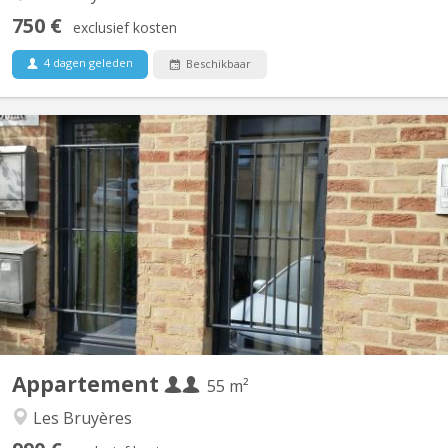
750 €
exclusief kosten
4 dagen geleden
Beschikbaar
KV 2081
Appartement lumineux de 56m2 disponible, et possible pour 2
personnes ou couple. Un salon meublé avec 2 divans-lits, tapis et
table de salon et rangé table-bureau; une grande chambre avec 2
lits (1 grand 2 personnes et 1personne), 2 placards de
rangement, et bureau avec fauteuil ; cuisine équipée...
Appartement
55 m²
Les Bruyères