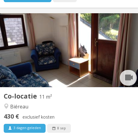
KV 1617
Vidéo disponible ici ! Agréable maison communautaire de 6
étudiant(e)s, située à Vieusart, juste en périphérie de Louvain-la-
Neuve Domiciliation possible. Non-fumeur. Wifi gratuit. Quartier
vert et calme : 32 rue de Mèves, 1325 Corroy-le-Grand. A
partager : cuisine équipée (4 taques...
Co-locatie
11 m²
Biéreau
430 €
exclusief kosten
3 dagen geleden
8 sep