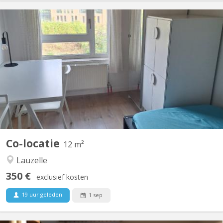
KV 1465
familiale à Lauzelle (Louvain-la-Neuve) Nous proposons une
chambre meublée à louer dans une maison familiale située dans
le quartier résidentiel de Lauzelle, à Louvain-la-Neuve. La maison
est partagée avec la propriétaire, un étudiant en Erasmus à
UCLouvain et un élève en retho au LMV. 🔹...
Co-locatie
12 m²
Lauzelle
350 €
exclusief kosten
19 uur geleden
1 sep