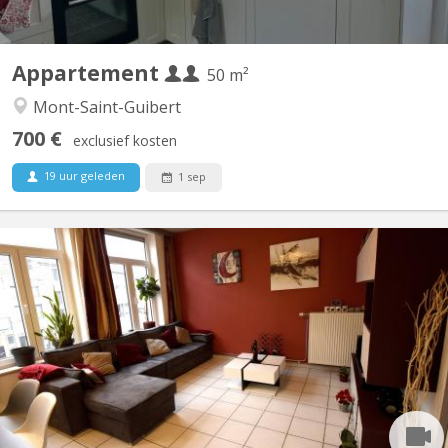
Appartement
50 m²
Mont-Saint-Guibert
700 €
exclusief kosten
19 uur geleden
1 sep
KV 1926
Belle Coloc en plein centre, au calme, non loin de la gare, près
des commerces et à une minute de la faculté d'agronomie vous
bénéficierez d'un lit double et un bureau dans une chambre avec
vue sur jardin. Salle de bain spacieuse. Cuisine ouverte donnant
sur le séjour. Touts deux moderne et très...