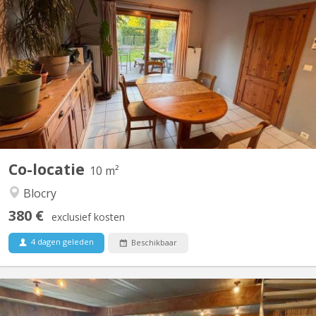
Chambre dispo dans une coloc à Louvain-la-Neuve Salut ! Une
place se libère dans une superbe colocation à Louvain-la-Neuve
à partir du 1er août. La colocation est composée de : Violette – la
trentaine, j'aime le sport, j’adore cuisiner et me plonger dans un
bon livre. Plutôt calme au...
Co-locatie
10 m²
Blocry
380 €
exclusief kosten
4 dagen geleden
Beschikbaar
KV 1961