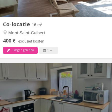
Co-locatie
16 m²
Mont-Saint-Guibert
400 €
exclusief kosten
5 dagen geleden
1 sep
KV 2223
Duplex de 50 m2 situé à Mont-Saint-Guibert dans rue calme Rue
Demi-Lune Le rez comporte un coin cuisine et un salon. A
l'étage, se trouvent une chambre à coucher, la salle de bain
(douche) et la toilette (wc séparé) Un espace buanderie est à
disposition. Pour couple d'étudiant. e. s ou 1...