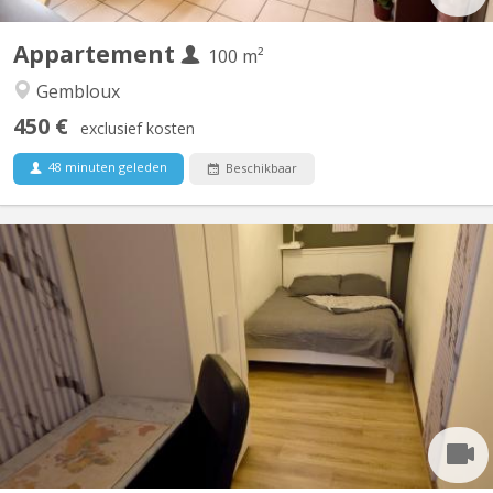
Appartement
100 m²
Gembloux
450 €
exclusief kosten
48 minuten geleden
Beschikbaar
KV 1927
Belle coloc full équipée et meublée, en plein centre, au calme,
non loin de la gare, près des commerces et à une minute de la
faculté d'agronomie vous bénéficierez d'un lit double et un
bureau dans une chambre avec vue sur jardin. Salle de bain
spacieuse. Cuisine ouverte donnant sur le séjour....