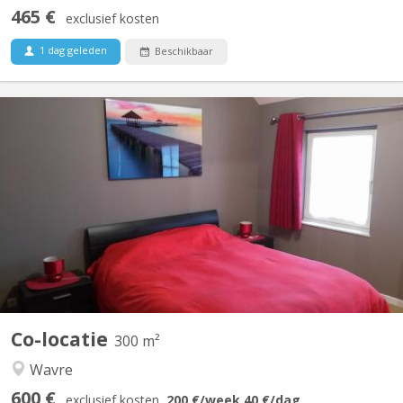
465 €
exclusief kosten
1 dag geleden
Beschikbaar
KV 1330
Régent en éducation physique loue chambre(lit double) dans une
belle villa pour UNIQUEMENT étudiant(e), stagiaire sérieux(se) et
soigneux(se). Salle de douche privatisée, TV, Wi-fi, fitness, grand
jardin, bureau, Lave linge, parking privé. Endroit calme, idéal pour
étudier. A 8 min...
Co-locatie
300 m²
Wavre
600 €
exclusief kosten
200 €
/week
40 €
/dag