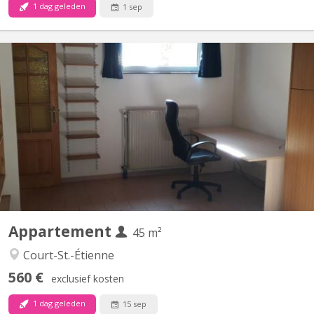
1 dag geleden
1 sep
KV 1905
Uniquement pour 1 ÉTUDIANT(E) sur Louvain-la-Neuve Beau
studio meublé complètement privatif de 45M2 à louer Parfait
état Loyer mensuel 560 euros, forfait pour les charges 100 euros
par mois = 660 euros TOUT COMPRIS (électricité, chauffage,
eau, internet) Pas de domicile Séjour carrelé, cuisine...
Appartement
45 m²
Court-St.-Étienne
560 €
exclusief kosten
1 dag geleden
15 sep