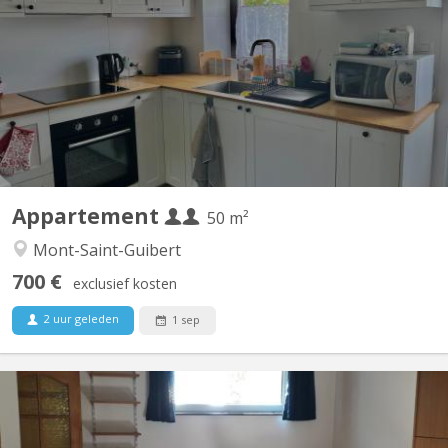
Duplex de 50 m2 situé à Mont-Saint-Guibert dans rue calme Rue
Demi-Lune Le rez comporte un coin cuisine et un salon. A
l'étage, se trouvent une chambre à coucher, la salle de bain
(douche) et la toilette (wc séparé) Un espace buanderie est à
disposition. Pour couple d'étudiant. e. s ou 1...
Appartement
50 m²
Mont-Saint-Guibert
700 €
exclusief kosten
2 uur geleden
1 sep
KV 1905
Uniquement pour 1 ÉTUDIANT(E) sur Louvain-la-Neuve Beau