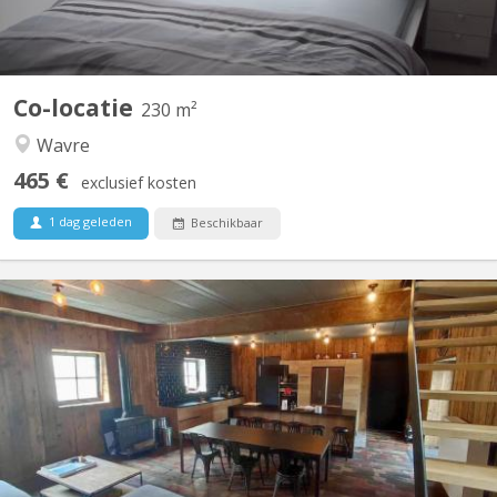
Co-locatie
230 m²
Wavre
465 €
exclusief kosten
1 dag geleden
Beschikbaar
KV 1961
A 10 minutes de LLN, 5 minutes du Domaine du Blé, 10 minutes
de Wavre : Magnifique maison en colocation comprenant 4
chambres, de grands espaces communs dont un salon de jeux,
une buanderie, une cuisine super équipée, un jardin et une très
grande terrasse dans un environnement verdoyant....