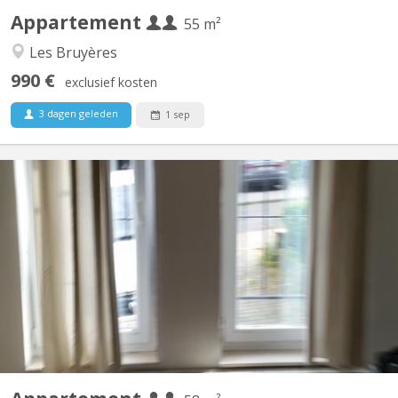
Appartement
55 m²
Les Bruyères
990 €
exclusief kosten
3 dagen geleden
1 sep
KV 277
Appartement tout confort aux Bruyères composé de : - Grande
chambre séparée et une autre pièce/bureau ou ch. avec meubles
à disposition. - Salon et Sam meublés, - WC séparé avec lave-
mains, tablette et miroir - Cuisine équipée avec grand four
électrique, 4 taques électrique Indiction, frigo,...