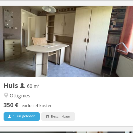
KV 2089
Chambre individuelle Cuisine et salle de bain commune
Huis
60 m²
Ottignies
350 €
exclusief kosten
1 uur geleden
Beschikbaar