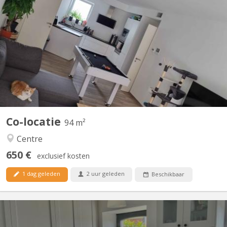
Bonjour, La seconde chambre se libère dans un appart 2
chambres. idéale pour un premier emménagement, tout est
meublé sauf la chambre. Disponible a partir du 15 septembre
2026, négociable plus tôt (début aout). La chambre fait 9M² dans
un appartement au centre de Courbevoie derrière l'esplanade à...
Co-locatie
94 m²
Centre
650 €
exclusief kosten
1 dag geleden
2 uur geleden
Beschikbaar
KV 2223