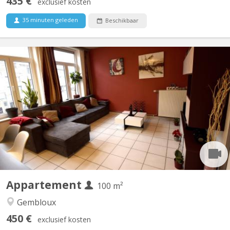
435 €
exclusief kosten
35 minuten geleden
Beschikbaar
KV 1926
Belle Coloc en plein centre, au calme, non loin de la gare, près
des commerces et à une minute de la faculté d'agronomie vous
bénéficierez d'un lit double et un bureau dans une chambre avec
vue sur jardin. Salle de bain spacieuse. Cuisine ouverte donnant
sur le séjour. Touts deux moderne et très...
Appartement
100 m²
Gembloux
450 €
exclusief kosten