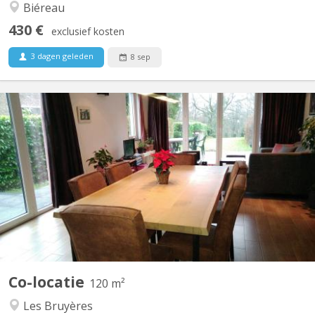
Biéreau
430 €
exclusief kosten
3 dagen geleden
8 sep
KV 822
Période locative court terme: 08/06/26 - 07/09/26 1 chambre à
louer (occupation simple) dans une colocation de 2 personnes,
avec douche privative dans une maison meublée et toute
équipée avec terrasse, jardin et parking. Cadre vert et tranquille,
située proche du centre ville et des grands axes...
Co-locatie
120 m²
Les Bruyères