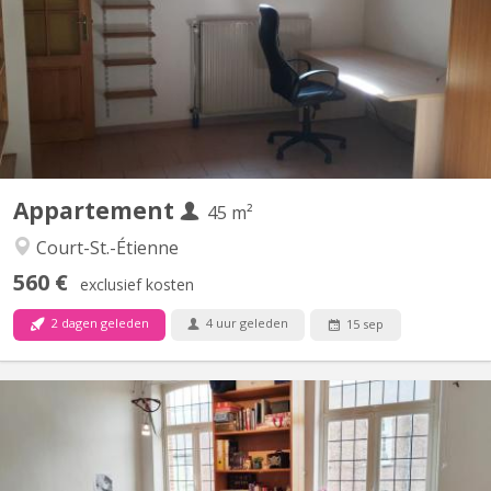
studio meublé complètement privatif de 45M2 à louer Parfait
état Loyer mensuel 560 euros, forfait pour les charges 100 euros
par mois = 660 euros TOUT COMPRIS (électricité, chauffage,
eau, internet) Pas de domicile Séjour carrelé, cuisine...
Appartement
45 m²
Court-St.-Étienne
560 €
exclusief kosten
2 dagen geleden
4 uur geleden
15 sep
KV 1374
Maison indépendante avec 4 belles chambres (3x20m2 +
1x12m2) à louer pour étudiant(e)s, au calme avec jardin.