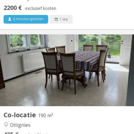
2200 €
exclusief kosten
6 minuten geleden
1 sep
KV 2122
Luxe gedeeld appartement van 200 m² in Vieusart • 200 m² lichte,
volledig uitgeruste ruimte • Grote tuin op het zuiden + terras • 3
ruime slaapkamers van 18 m² • Rustige buurt in de buurt van
Louvain-la-Neuve • Parkeerplaatsen voor het huis 3 kamers
beschikbaar 18 m² Elke kamer is...
Co-locatie
190 m²
Ottignies