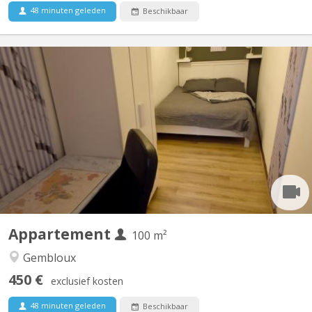
48 minuten geleden
Beschikbaar
KV 1927
Belle coloc full équipée et meublée, en plein centre, au calme,
non loin de la gare, près des commerces et à une minute de la
faculté d'agronomie vous bénéficierez d'un lit double et un
bureau dans une chambre avec vue sur jardin. Salle de bain
spacieuse. Cuisine ouverte donnant sur le séjour....
Appartement
100 m²
Gembloux
450 €
exclusief kosten
48 minuten geleden
Beschikbaar