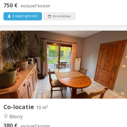
750 €
exclusief kosten
4 dagen geleden
Beschikbaar
KV 2209
Chambre dispo dans une coloc à Louvain-la-Neuve Salut ! Une
place se libère dans une superbe colocation à Louvain-la-Neuve
à partir du 1er août. La colocation est composée de : Violette – la
trentaine, j'aime le sport, j’adore cuisiner et me plonger dans un
bon livre. Plutôt calme au...
Co-locatie
10 m²
Blocry
380 €
exclusief kosten