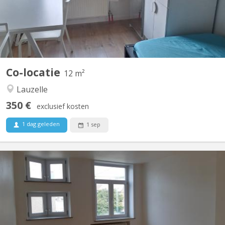
UCLouvain et un élève en retho au LMV. 🔹...
Co-locatie
12 m²
Lauzelle
350 €
exclusief kosten
1 dag geleden
1 sep
KV 1248
Uniquement pour étudiants : 3 chambres à louer dans grande
maison de 6 chambres, située à NIVELLES près de la Haute école
HE2B. Chaque chambre dispose d'un lavabo et la maison est
composée de 2 salles de bain et 1 salle de douche, d'une grande
cuisine et un grand living communs. La maison est...