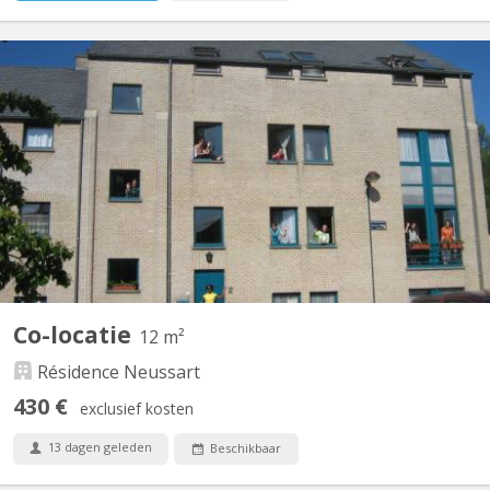
KV 396
Qu’est-ce que Neussart ? Une autre façon de loger à Louvain-la-
Neuve. Dans la tradition du collège anglais, nous proposons un
cadre de vie universitaire au sens large, dans une ambiance
d’amitié, d’entraide et de bonne humeur ! La demi-pension
comprenant le petit déjeuner, le goûter et...
Co-locatie
12 m²
Résidence Neussart
430 €
exclusief kosten
13 dagen geleden
Beschikbaar