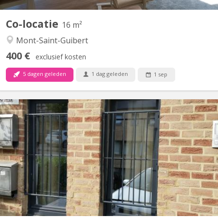
Co-locatie
16 m²
Mont-Saint-Guibert
400 €
exclusief kosten
5 dagen geleden
1 dag geleden
1 sep
KV 2081
Appartement lumineux de 56m2 disponible, et possible pour 2
personnes ou couple. Un salon meublé avec 2 divans-lits, tapis et
table de salon et rangé table-bureau; une grande chambre avec 2
lits (1 grand 2 personnes et 1personne), 2 placards de
rangement, et bureau avec fauteuil ; cuisine équipée...