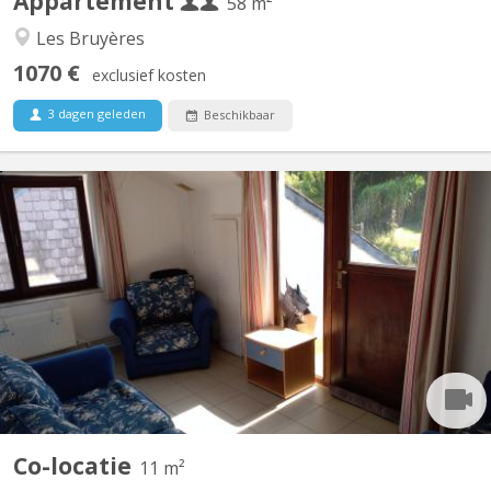
Appartement
58 m²
Les Bruyères
1070 €
exclusief kosten
3 dagen geleden
Beschikbaar
KV 1617
Vidéo disponible ici ! Agréable maison communautaire de 6
étudiant(e)s, située à Vieusart, juste en périphérie de Louvain-la-
Neuve Domiciliation possible. Non-fumeur. Wifi gratuit. Quartier
vert et calme : 32 rue de Mèves, 1325 Corroy-le-Grand. A
partager : cuisine équipée (4 taques...
Co-locatie
11 m²