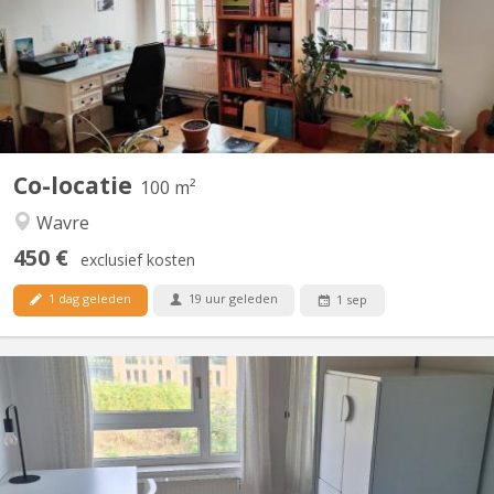
Uniquement bail 12 mois 01/09/2026 - 31/08/2027 Pas de
domiciliation possible Pas d'animal Reste 1 chambres libre
Planchers en bois, chambres lumineuses. Cour intérieure, jardin
100m2,...
Co-locatie
100 m²
Wavre
450 €
exclusief kosten
1 dag geleden
19 uur geleden
1 sep
KV 1465
familiale à Lauzelle (Louvain-la-Neuve) Nous proposons une
chambre meublée à louer dans une maison familiale située dans
le quartier résidentiel de Lauzelle, à Louvain-la-Neuve. La maison
est partagée avec la propriétaire, un étudiant en Erasmus à