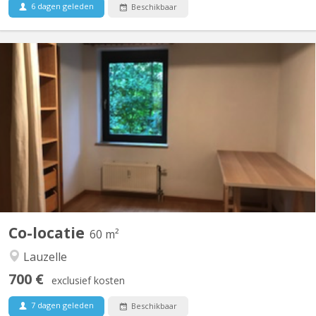
6 dagen geleden
Beschikbaar
KV 957
Location du 1/8/26 au 31/7/27 Chambre meublée 11m2 dans
appartement 60m2 disposant de cuisine équipée, salon, coin
repas, salle de bain(Bain & douche), machine à laver, armoire de
rangement hall d'entrée, balcon, cave. L'appartement possède 2
chambres, l'autre étant occupée par la fille du...
Co-locatie
60 m²
Lauzelle
700 €
exclusief kosten
7 dagen geleden
Beschikbaar