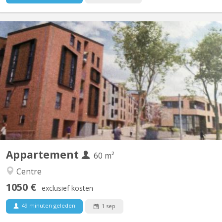
KV 1459
Furnished 1-bedroom apartment, built in 2020, centrally located
in a new residential complex in Courbevoie with views of the
gardens. 3 minutes (250m) from the Esplanade supermarket.
SNCB train station (300m). Bus station 11 minutes (900m). E411
motorway at the parking lot exit. Living room with...
Appartement
60 m²
Centre
1050 €
exclusief kosten
49 minuten geleden
1 sep