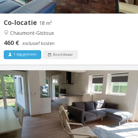
Co-locatie
18 m²
Chaumont-Gistoux
460 €
exclusief kosten
1 dag geleden
Beschikbaar
KV 1427
2 chambres à louer dans villa lumineuse et moderne, proche de
Louvain-la-Neuve (7 km) et de l'Axis Parc ( 4 km). Bus 34 pour
Louvain-la-Neuve à 30 mètres ; parking extérieur : 480€ par mois,
charges comprises. Pour non-fumeur ou fumeur uniquement en
extérieur. Les autres chambres sont occupées par...