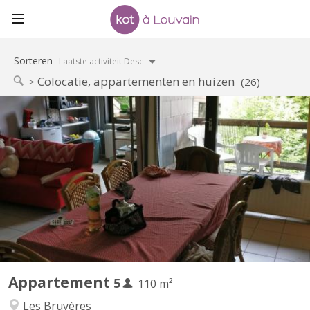
Sorteren
Laatste activiteit Desc
Colocatie, appartementen en huizen
(26)
KV 1793
Appartement meublé 5 chambres Quartier des Bruyères, à 1348
Louvain-la-Neuve, à 150 m de la Place Montesquieu (proximité
centre et facilités). Appartement de 110 m2 pour 5 étudiant(e)s
solidaires, non-fumeurs : 5 chambres, hall, cuisine équipée,
remise, salle de bain avec WC, terrasse, salle...
Appartement
5
110 m²
Les Bruyères