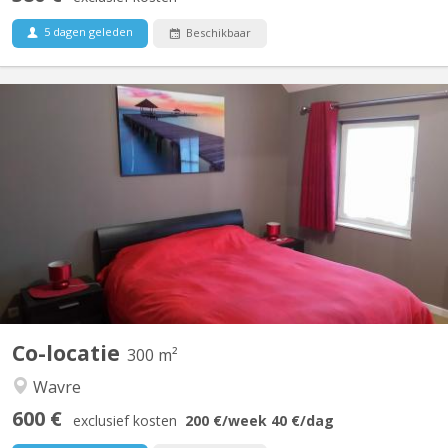
5 dagen geleden
Beschikbaar
KV 1330
Régent en éducation physique loue chambre(lit double) dans une
belle villa pour UNIQUEMENT étudiant(e), stagiaire sérieux(se) et
soigneux(se). Salle de douche privatisée, TV, Wi-fi, fitness, grand
jardin, bureau, Lave linge, parking privé. Endroit calme, idéal pour
étudier. A 8 min...
Co-locatie
300 m²
Wavre
600 €
exclusief kosten
200 €
/week
40 €
/dag