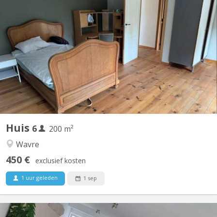
KV 2096
Des places se libèrent dans une colocation de choix à Vieusart !
🔸 Deux maisons mitoyennes (4p + 2p) 🔸 Emplacement
enchanteur à Vieux-Sart, dans le lieu-dit "la Place" 🔸 Cadre
bucolique, propice à de nombreuses balades 🔸 Cour orientée
sud 🔸 Bail annuel renouvelable 🔸 Chaque maison offre...
Huis
6
200 m²
Wavre
450 €
exclusief kosten
1 uur geleden
1 sep
KV 1840