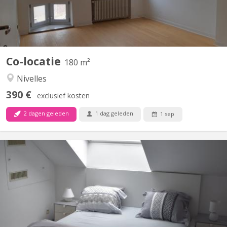
Co-locatie
180 m²
Nivelles
390 €
exclusief kosten
2 dagen geleden
1 dag geleden
1 sep
KV 1760
maison bourgeoise 3 niveaux : au rez le propriétaire colocataire,
au 1er et 2ème colocataires étudiants 230 m2 à disposition!! , 4
ch au 1er, 2 salles de bain , une salle de douche , 2 wc, au 2 ème
, 3 chambres 1 salle de douche wc et lavabo, un Grand, d living 2
grands canapés 2 fauteuils pour...