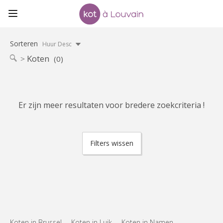
Sorteren
Huur Desc
Koten
(0)
Er zijn meer resultaten voor bredere zoekcriteria !
Filters wissen
Koten in Brussel
Koten in Luik
Koten in Namen