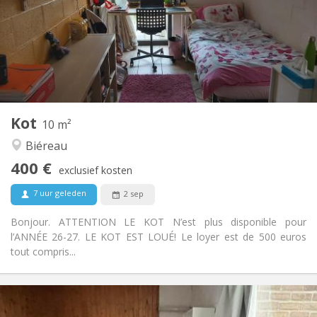
Nee
Domiciliëring:
Inrichting
Gemeenschappelijk
Badkamer:
Gemeenschappelijk
Keuken:
2
10 m
Oppervlakte:
1
Private kamers:
Kot
Andere
10 m²
Rustig, ernstig, gemeenschappelijk
Sfeer:
Biéreau
Nee
Toegang voor PBM:
400 €
Rookvrij
Roker:
exclusief kosten
Nee
Huisdieren:
7 uur geleden
2 sep
Bonjour. ATTENTION LE KOT N’est plus disponible pour
l’ANNÉE 26-27. LE KOT EST LOUÉ! Le loyer est de 500 euros
tout compris...
Praktische Informatie