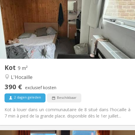
390 €
Huur:
62 €
Kosten:
Zomervakantie
Duur:
Nee
Domiciliëring:
Inrichting
Gemeenschappelijk
Badkamer:
Gemeenschappelijk
Keuken:
2
9 m
Oppervlakte:
1
Private kamers:
Kot
Andere
9 m²
Gemeenschappelijk, hartelijk, ernstig
Sfeer:
L'Hocaille
Nee
Toegang voor PBM:
390 €
Rookvrij
Roker:
exclusief kosten
Nee
Huisdieren:
2 dagen geleden
Beschikbaar
Kot à louer dans un communautaire de 8 situé dans l'hocaille à
7 min à pied de la grande place. disponible dès le 1er juillet...