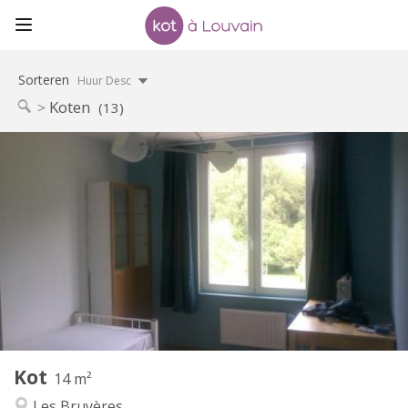
Sorteren
Huur Desc
Koten
(13)
Praktische Informatie
465 €
Huur:
85 €
Kosten:
10 maanden
Duur:
Nee
Domiciliëring:
Inrichting
Gemeenschappelijk
Badkamer:
Gemeenschappelijk
Keuken:
2
14 m
Oppervlakte:
1
Private kamers:
Kot
Andere
14 m²
Hartelijk, rustig, ernstig
Sfeer:
Les Bruyères