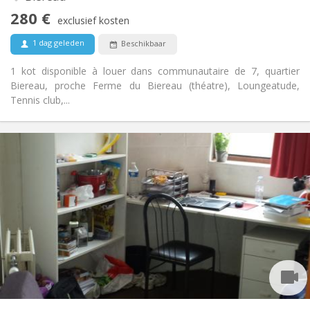
Nee
Toegang voor PBM:
280 €
Rookvrij
Roker:
exclusief kosten
Nee
Huisdieren:
1 dag geleden
Beschikbaar
1 kot disponible à louer dans communautaire de 7, quartier
Biereau, proche Ferme du Biereau (théatre), Loungeatude,
Tennis club,...
Praktische Informatie
280 €
Huur:
10 €
Kosten:
Zomervakantie
Duur:
Nee
Domiciliëring:
Inrichting
Gemeenschappelijk
Badkamer:
Gemeenschappelijk
Keuken:
2
10 m
Oppervlakte:
2
Private kamers: