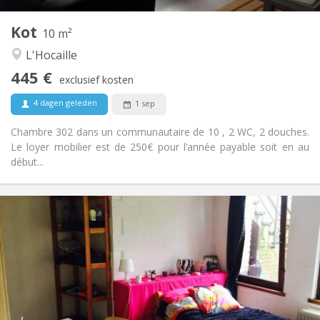
1
Private kamers:
Kot
Andere
10 m²
Gemeenschappelijk
Sfeer:
L'Hocaille
Nee
Toegang voor PBM:
445 €
Rookvrij
Roker:
exclusief kosten
Nee
Huisdieren:
4 dagen geleden
1 sep
Chambre 302 dans un communautaire de 10 , 2 WC, 2 douches.
Le loyer mobilier est de 250€ pour l’année payable soit en au
début...
Praktische Informatie
440 €
Huur:
60 €
Kosten:
12 maanden
Duur:
Nee
Domiciliëring:
Inrichting
Privaat
Badkamer: