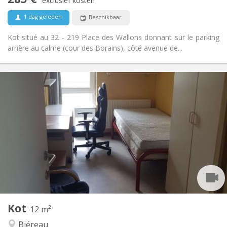
Rookvrij
Roker:
exclusief kosten
Nee
Huisdieren:
1 dag geleden
Beschikbaar
Kot situé au 32 - 219 Place des Wallons donnant sur le parking
arrière au calme (cour des Borains), côté avenue de...
Praktische Informatie
280 €
Huur:
10 €
Kosten:
Zomervakantie, per maand
Duur:
Nee
Domiciliëring:
Inrichting
Gemeenschappelijk
Badkamer:
Gemeenschappelijk
Keuken:
2
12 m
Oppervlakte:
1
Private kamers:
Kot
Andere
12 m²
Ernstig, gemeenschappelijk, rustig
Sfeer:
Biéreau