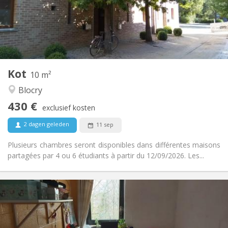
Inrichting
Gemeenschappelijk
Badkamer:
Gemeenschappelijk
Keuken:
2
10 m
Oppervlakte:
1
Private kamers:
Kot
Andere
10 m²
Hartelijk, rustig
Sfeer:
Blocry
Nee
Toegang voor PBM:
430 €
Rookvrij
Roker:
exclusief kosten
Nee
Huisdieren:
2 dagen geleden
11 sep
Plusieurs chambres seront disponibles dans différentes maisons
partagées par 4 ou 6 étudiants à partir du 12/09/2026. Les...
Praktische Informatie
400 €
Huur:
100 €
Kosten:
12 maanden
Duur: