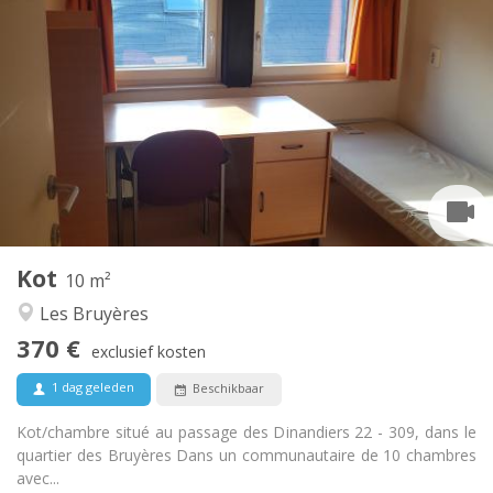
Praktische Informatie
370 €
Huur:
5 €
Kosten:
Zomervakantie
Duur:
Nee
Domiciliëring:
Inrichting
Gemeenschappelijk
Badkamer:
Gemeenschappelijk
Keuken:
2
10 m
Oppervlakte:
1
Private kamers:
Kot
Andere
10 m²
Hartelijk, ernstig, rustig, gemeenschappelijk
Sfeer:
Les Bruyères
Nee
Toegang voor PBM:
370 €
Rookvrij
Roker:
exclusief kosten
Nee
Huisdieren:
1 dag geleden
Beschikbaar
Kot/chambre situé au passage des Dinandiers 22 - 309, dans le
quartier des Bruyères Dans un communautaire de 10 chambres
avec...