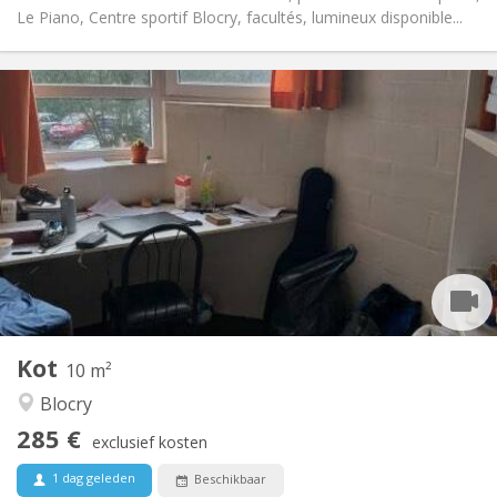
Le Piano, Centre sportif Blocry, facultés, lumineux disponible...
Praktische Informatie
285 €
Huur:
5 €
Kosten:
Zomervakantie
Duur:
Nee
Domiciliëring:
Inrichting
Gemeenschappelijk
Badkamer:
Gemeenschappelijk
Keuken:
2
10 m
Oppervlakte:
2
Private kamers:
Kot
Andere
10 m²
Gemeenschappelijk, ernstig
Sfeer:
Blocry
Nee
Toegang voor PBM:
285 €
Rookvrij
Roker:
exclusief kosten
Nee
Huisdieren:
1 dag geleden
Beschikbaar