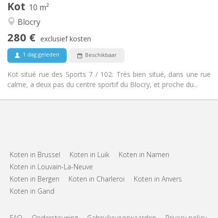
Kot
Andere
10 m²
Ernstig, gemeenschappelijk
Sfeer:
Blocry
Nee
Toegang voor PBM:
280 €
Rookvrij
Roker:
exclusief kosten
Nee
Huisdieren:
1 dag geleden
Beschikbaar
Kot situé rue des Sports 7 / 102: Très bien situé, dans une rue
calme, a deux pas du centre sportif du Blocry, et proche du...
Koten in Brussel
Koten in Luik
Koten in Namen
Koten in Louvain-La-Neuve
Koten in Bergen
Koten in Charleroi
Koten in Anvers
Koten in Gand
FAQ
Ondersteuning
Gebruiksvoorwaarden
Privacy policy