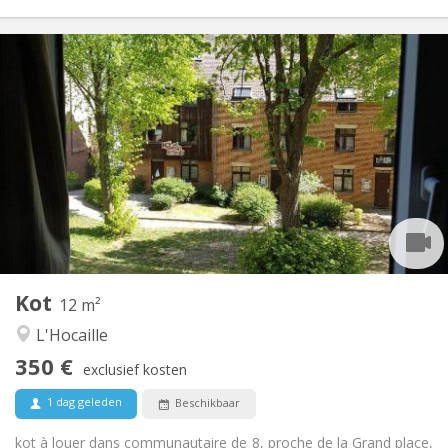
Praktische Informatie
350 €
Huur:
10 €
Kosten:
Zomervakantie, per maand
Duur:
Nee
Domiciliëring:
Inrichting
Gemeenschappelijk
Badkamer:
Gemeenschappelijk
Keuken:
2
12 m
Oppervlakte:
1
Private kamers:
Kot
Andere
12 m²
Gemeenschappelijk, ernstig
Sfeer:
L'Hocaille
Nee
Toegang voor PBM:
350 €
Rookvrij
Roker:
exclusief kosten
Nee
Huisdieren:
1 dag geleden
Beschikbaar
kot à louer dans communautaire de 8, proche de la Grand place,