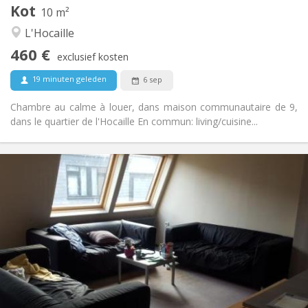
Kot
Andere
10 m²
Hartelijk, rustig
Sfeer:
L'Hocaille
Nee
Toegang voor PBM:
460 €
Rookvrij
Roker:
exclusief kosten
Nee
Huisdieren:
19 minuten geleden
6 sep
Chambre au calme à louer, dans maison communautaire de 9,
dans le quartier de l'Hocaille En commun: living/cuisine...
Praktische Informatie
445 €
Huur:
55 €
Kosten:
12 maanden
Duur:
Toegelaten
Domiciliëring:
Inrichting
Gemeenschappelijk
Badkamer:
Gemeenschappelijk
Keuken:
2
10 m
Oppervlakte: