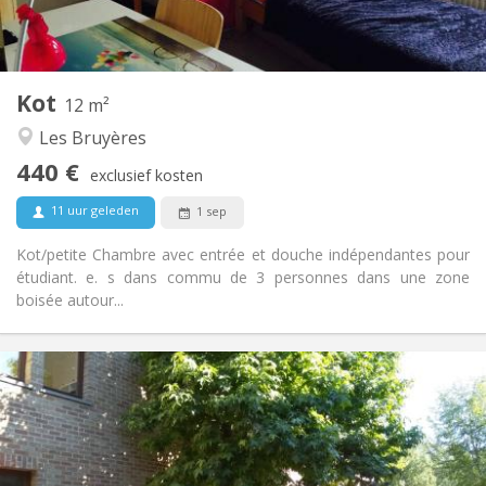
Gemeenschappelijk
Keuken:
2
12 m
Oppervlakte:
1
Private kamers:
Kot
Andere
12 m²
Hartelijk, rustig, gemeenschappelijk
Sfeer:
Les Bruyères
Nee
Toegang voor PBM:
440 €
Rookvrij
Roker:
exclusief kosten
Nee
Huisdieren:
11 uur geleden
1 sep
Kot/petite Chambre avec entrée et douche indépendantes pour
étudiant. e. s dans commu de 3 personnes dans une zone
boisée autour...
Praktische Informatie
430 €
Huur:
110 €
Kosten:
12 maanden
Duur:
Nee
Domiciliëring: