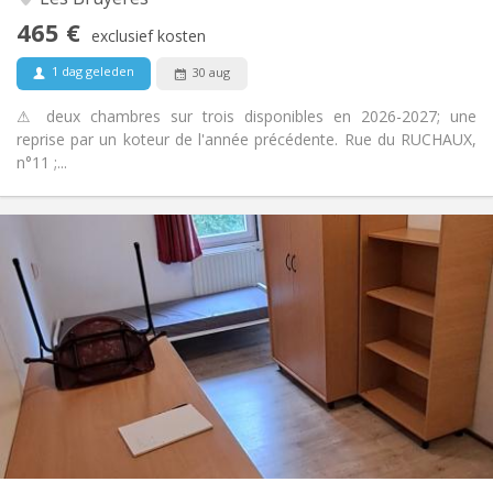
Nee
Toegang voor PBM:
465 €
Rookvrij
Roker:
exclusief kosten
Nee
Huisdieren:
1 dag geleden
30 aug
⚠ deux chambres sur trois disponibles en 2026-2027; une
reprise par un koteur de l'année précédente. Rue du RUCHAUX,
n°11 ;...
Praktische Informatie
460 €
Huur:
70 €
Kosten:
12 maanden
Duur:
Nee
Domiciliëring:
Inrichting
Gemeenschappelijk
Badkamer:
Gemeenschappelijk
Keuken:
2
10 m
Oppervlakte:
1
Private kamers: