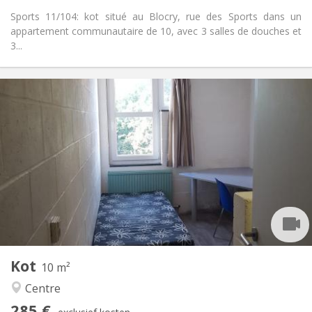
Sports 11/104: kot situé au Blocry, rue des Sports dans un
appartement communautaire de 10, avec 3 salles de douches et
3...
Praktische Informatie
285 €
Huur:
10 €
Kosten:
Zomervakantie, per maand
Duur:
Nee
Domiciliëring:
Inrichting
Gemeenschappelijk
Badkamer:
Gemeenschappelijk
Keuken:
2
10 m
Oppervlakte:
1
Private kamers:
Kot
Andere
10 m²
Gemeenschappelijk, ernstig
Sfeer:
Centre
Nee
Toegang voor PBM:
285 €