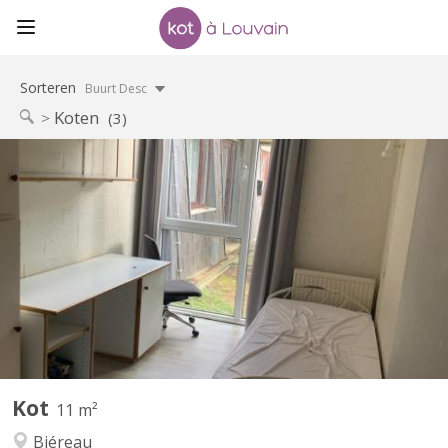
Sorteren
Buurt Desc
Koten
(3)
KV 2256
Chambre de 11m2, meublée, équipée d’un évier. Résidence
disposant d’un parking et d’un cadre verdoyant. Loyer €450 /
mois : toutes charges comprises Garantie locative €700 Taxe de
séjour lln : €325 / an Commun de 8 chambres au rez-de-
chaussée-de-chaussée, comprenant 1 salle de douche, 2 WC, 1...
Kot
11 m²
Biéreau