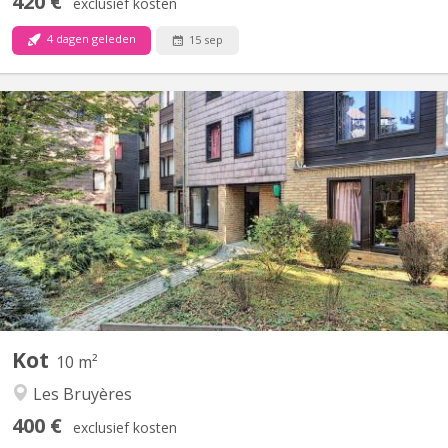
420 €
exclusief kosten
4 dagen geleden
15 sep
KV 1583
Chambre meublée avec lavabo individuel située dans un
appartement de type communautaire compose de 8 chambres
d'étudiants.
Kot
10 m²
Les Bruyères
400 €
exclusief kosten