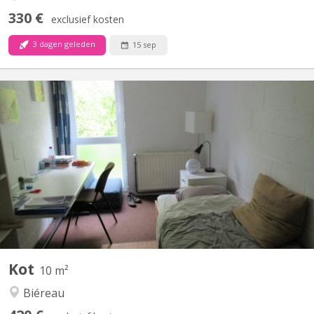
330 €
exclusief kosten
3 dagen geleden
15 sep
KV 1412
Chambre 313 au 3e étage dans un communautaire de 6. 2 WC 1
douche commune pour 2 chambres Lit sans matelas
Environnement verdoyant et calme.
Kot
10 m²
Biéreau