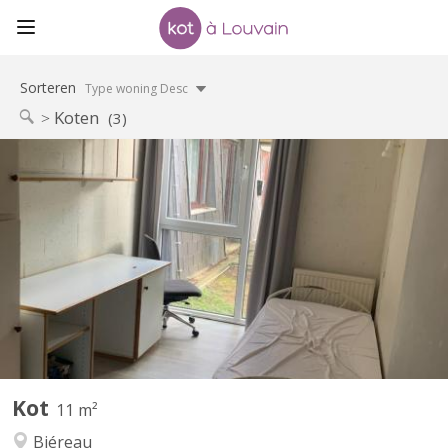
Sorteren
Type woning Desc
Koten
(3)
KV 2256
Chambre de 11m2, meublée, équipée d’un évier. Résidence
disposant d’un parking et d’un cadre verdoyant. Loyer €450 /
mois : toutes charges comprises Garantie locative €700 Taxe de
séjour lln : €325 / an Commun de 8 chambres au rez-de-
chaussée-de-chaussée, comprenant 1 salle de douche, 2 WC, 1...
Kot
11 m²
Biéreau