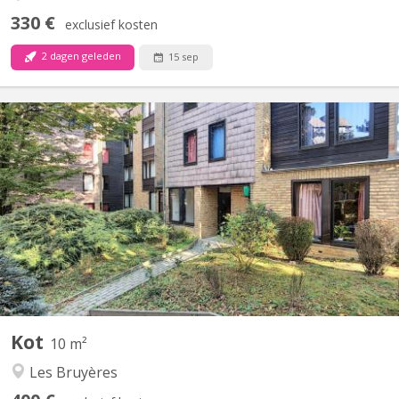
330 €
exclusief kosten
2 dagen geleden
15 sep
KV 1583
Chambre meublée avec lavabo individuel située dans un
appartement de type communautaire compose de 8 chambres
d'étudiants.
Kot
10 m²
Les Bruyères