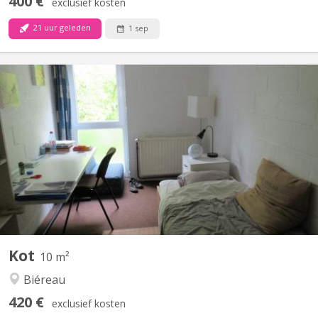
400 €
exclusief kosten
21 uur geleden
1 sep
KV 1412
Chambre 313 au 3e étage dans un communautaire de 6. 2 WC 1
douche commune pour 2 chambres Lit sans matelas
Environnement verdoyant et calme.
Kot
10 m²
Biéreau
420 €
exclusief kosten