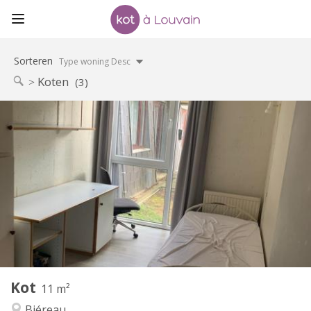
Sorteren
Type woning Desc
Koten
(3)
Praktische Informatie
330 €
Huur:
120 €
Kosten:
12 maanden
Duur:
Nee
Domiciliëring:
Inrichting
Gemeenschappelijk
Badkamer:
Gemeenschappelijk
Keuken:
2
11 m
Oppervlakte:
1
Private kamers:
Kot
Andere
11 m²
Gemeenschappelijk, ernstig
Sfeer:
Biéreau