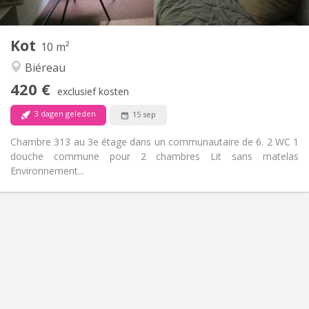
2
10 m
Oppervlakte:
1
Private kamers:
Kot
Andere
10 m²
Rustig
Sfeer:
Biéreau
Nee
Toegang voor PBM:
420 €
Rookvrij
Roker:
exclusief kosten
Nee
Huisdieren:
3 dagen geleden
15 sep
Chambre 313 au 3e étage dans un communautaire de 6. 2 WC 1
douche commune pour 2 chambres Lit sans matelas
Environnement...