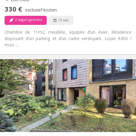
Nee
Toegang voor PBM:
330 €
Rookvrij
Roker:
exclusief kosten
Nee
Huisdieren:
2 dagen geleden
15 sep
Chambre de 11m2, meublée, équipée d’un évier. Résidence
disposant d’un parking et d’un cadre verdoyant. Loyer €450 /
mois :...
Praktische Informatie
400 €
Huur:
60 €
Kosten:
12 maanden
Duur:
Nee
Domiciliëring:
Inrichting
Gemeenschappelijk
Badkamer:
Gemeenschappelijk
Keuken:
2
10 m
Oppervlakte:
1
Private kamers: