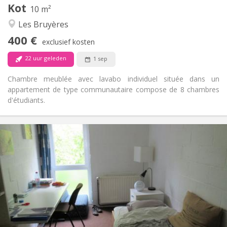
Kot
Andere
10 m²
Gemeenschappelijk
Sfeer:
Les Bruyères
Nee
Toegang voor PBM:
400 €
Rookvrij
Roker:
exclusief kosten
Nee
Huisdieren:
22 uur geleden
1 sep
Chambre meublée avec lavabo individuel située dans un
appartement de type communautaire compose de 8 chambres
d'étudiants.
Praktische Informatie
420 €
Huur:
80 €
Kosten:
12 maanden
Duur:
Nee
Domiciliëring:
Inrichting
Gemeenschappelijk
Badkamer:
Gemeenschappelijk
Keuken: