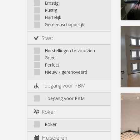
Huur:
4
Walhain
Ernstig
Wavre
Rustig
Prakt
Buiten Louvain-La-Neuve
Hartelijk
Gemeenschappelijk
Staat
Domicil
Herstellingen te voorzien
Duur:
1
Goed
Kosten
Perfect
Huur:
3
Nieuw / gerenoveerd
Prakt
Toegang voor PBM
Toegang voor PBM
Roker
Domicil
Duur:
1
Roker
Kosten
Huur:
5
Huisdieren