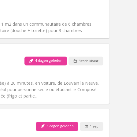
Huisdieren:
Nee
Roker:
Rookvrij
Toegang voor PBM:
Nee
k
Sfeer:
Gemeenschappelijk
 11 m2 dans un communautaire de 6 chambres
Andere
itaire (douche + toilette) pour 3 chambres
4 dagen geleden
Beschikbaar
Huisdieren:
Nee
Roker:
Rookvrij
Toegang voor PBM:
Nee
e) à 20 minutes, en voiture, de Louvain la Neuve.
Sfeer:
Rustig
. Idéal pour personne seule ou étudiant-e-Composé
Andere
e (frigo et partie...
3 dagen geleden
1 sep
Huisdieren:
Nee