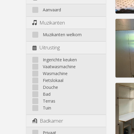
Prakt
Aanvaard
Muzikanten
Muzikanten welkom
Domicil
Duur:
1
Uitrusting
Kosten
Huur:
4
Ingerichte keuken
Vaatwasmachine
Prakt
Wasmachine
Fietslokaal
Douche
Bad
Terras
Domicil
Tuin
Duur:
1
Kosten
Badkamer
Huur:
3
Privaat
Prakt