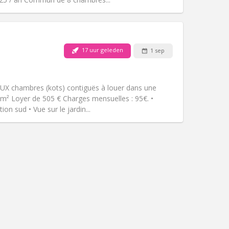
Huisdieren:
Nee
17 uur geleden
1 sep
Roker:
Rookvrij
Toegang voor PBM:
Nee
hartelijk, rustig
X chambres (kots) contiguës à louer dans une
k
Sfeer:
Gemeenschappelijk, ernstig,
 m² Loyer de 505 € Charges mensuelles : 95€. •
Andere
on sud • Vue sur le jardin...