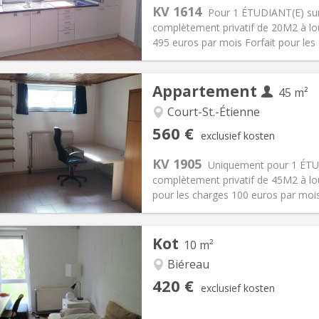
:
100 €
Keuken:
in de kamer
KV 1614
Pour 1 ÉTUDIANT(E) sur
95 €
Badkamer:
Privaat
complètement privatif de 20M2 à lo
ische Informatie
Inrichting
495 euros par mois Forfait pour les
Appartement
45 m²
Court-St.-Étienne
iëring:
Nee
Private kamers:
3
560 €
exclusief kosten
2 maanden
Oppervlakte:
45 m
2
:
100 €
Keuken:
Privé (aparte kamer)
KV 1905
Uniquement pour 1 ÉTU
60 €
Badkamer:
Privaat
complètement privatif de 45M2 à lou
ische Informatie
Inrichting
pour les charges 100 euros par mo
Kot
10 m²
Biéreau
iëring:
Nee
Private kamers:
1
420 €
exclusief kosten
2 maanden
Oppervlakte:
10 m
2
:
80 €
Keuken:
Gemeenschappelijk