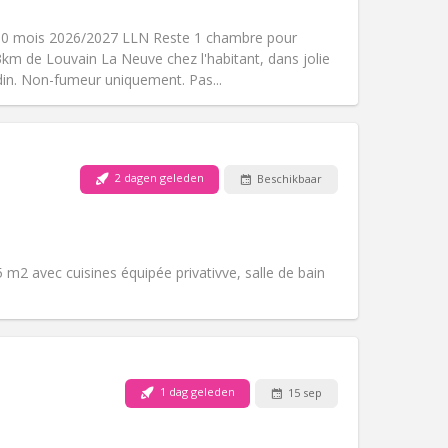
Roker:
Rookvrij
Toegang voor PBM:
Ja
10 mois 2026/2027 LLN Reste 1 chambre pour
k
Sfeer:
Rustig
3km de Louvain La Neuve chez l'habitant, dans jolie
Andere
din. Non-fumeur uniquement. Pas...
2 dagen geleden
Beschikbaar
Huisdieren:
Nee
Roker:
Rookvrij
Toegang voor PBM:
Ja
Sfeer:
Ernstig, rustig
 m2 avec cuisines équipée privativve, salle de bain
Andere
1 dag geleden
15 sep
Huisdieren:
Nee
Roker:
Rookvrij