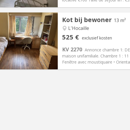
Kot bij bewoner
13 m²
L'Hocaille
iëring:
Nee
Private kamers:
3
525 €
exclusief kosten
2 maanden
Oppervlakte:
13 m
2
:
95 €
Keuken:
Gemeenschappelijk
KV 2270
Annonce chambre 1: DEU
25 €
Badkamer:
Gemeenschappelij
maison unifamiliale. Chambre 1 : 11
ische Informatie
Inrichting
Fenêtre avec moustiquaire • Orientati