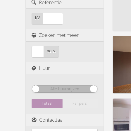
Duur:
1
Referentie
Kosten
Huur:
4
KV
Prakt
Zoeken met meer
pers.
Domicil
Duur:
1
Huur
Kosten
Huur:
6
Prakt
Alle huurprijzen
Totaal
Per pers.
Contacttaal
Domicil
Duur:
1