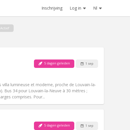
Inschrijving
Log in
Nl
Actief
5 dagen geleden
1 sep
Huisdieren:
Nee
Roker:
Rookvrij
Toegang voor PBM:
Nee
 villa lumineuse et moderne, proche de Louvain-la-
k
Sfeer:
Rustig
km). Bus 34 pour Louvain-la-Neuve à 30 mètres ;
Andere
harges comprises. Pour...
5 dagen geleden
1 sep