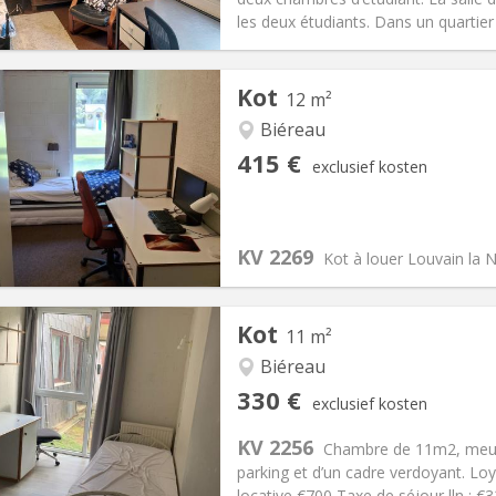
ische Informatie
Inrichting
les deux étudiants. Dans un quartier c
Kot
12 m²
Biéreau
iëring:
Met voorwaarden
Private kamers:
1
415 €
exclusief kosten
2 maanden
Oppervlakte:
12 m
2
:
200 €
Keuken:
Gemeenschappelijk
15 €
Badkamer:
Privaat
KV 2269
ische Informatie
Inrichting
Kot à louer Louvain la 
Kot
11 m²
Biéreau
iëring:
Nee
Private kamers:
1
330 €
exclusief kosten
2 maanden
Oppervlakte:
11 m
2
:
120 €
Keuken:
Gemeenschappelijk
KV 2256
Chambre de 11m2, meubl
30 €
Badkamer:
Gemeenschappelij
parking et d’un cadre verdoyant. Lo
ische Informatie
Inrichting
locative €700 Taxe de séjour lln : 