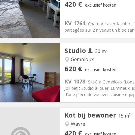
iëring:
Nee
Private kamers:
1
420 €
exclusief kosten
2 maanden
Oppervlakte:
11 m
2
:
110 €
Keuken:
Gemeenschappelijk
20 €
Badkamer:
Gemeenschappelij
KV 1764
Chambre avec lavabo ,
ische Informatie
Inrichting
partagées sur 2 niveaux un bloc san
Studio
30 m²
Gembloux
iëring:
Nee
Private kamers:
3
620 €
exclusief kosten
2 maanden
Oppervlakte:
30 m
2
:
150 €
Keuken:
Privé (aparte kamer)
KV 1078
Situé à Gembloux (Lonzé
20 €
Badkamer:
Privaat
Joli petit Studio à louer. Lumineux
ische Informatie
Inrichting
d'une pièce de vie avec cuisine équipé
Kot bij bewoner
15 m²
Wavre
iëring:
Toegelaten
Private kamers:
1
420 €
exclusief kosten