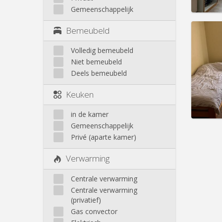
Gemeenschappelijk
Bemeubeld
Volledig bemeubeld
Domicil
Niet bemeubeld
Duur:
1
Deels bemeubeld
Kosten
Huur:
5
Keuken
Prakt
in de kamer
Gemeenschappelijk
Privé (aparte kamer)
Verwarming
Centrale verwarming
Centrale verwarming
(privatief)
Gas convector