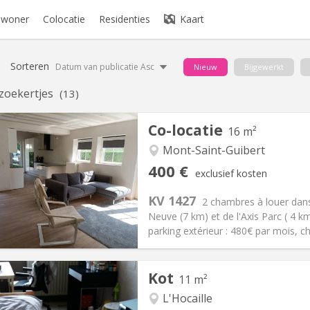
bewoner
Colocatie
Residenties
Kaart
Sorteren
Datum van publicatie Asc
Nieuw
Bijgewerkt
zoekertjes
(13)
Co-locatie
16 m²
Mont-Saint-Guibert
iëring:
Nee
Private kamers:
1
400 €
exclusief kosten
2 maanden, 10 maanden
Oppervlakte:
16 m
2
:
80 €
Keuken:
Gemeenschappelijk
KV 1427
2 chambres à louer dans
00 €
Badkamer:
Gemeenschappelij
Neuve (7 km) et de l'Axis Parc ( 4 
ische Informatie
Inrichting
parking extérieur : 480€ par mois, c
Kot
11 m²
L'Hocaille