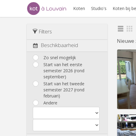
Koten
Studio's
Koten bij 
Filters
Nieuwe 
Beschikbaarheid
Zo snel mogelijk
Start van het eerste
semester 2026 (rond
Domicil
september)
Duur:
1
Kosten
Start van het tweede
Huur:
4
semester 2027 (rond
februari)
Prakt
Andere