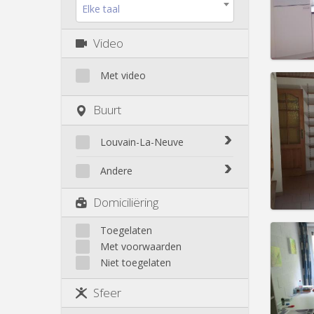
Kosten
Elke taal
Huur:
4
Prakt
Video
Met video
Buurt
Domicil
Duur:
1
Louvain-La-Neuve
Kosten
Huur:
5
Biéreau
Andere
Blocry
Prakt
Court-St.-Étienne
Domiciliëring
Centre
Gembloux
L'Hocaille
Genappe
Toegelaten
La Baraque
Met voorwaarden
Mont-Saint-Guibert
Lauzelle
Niet toegelaten
Nivelles
Les Bruyères
Domicil
Ottignies
Duur:
1
Sfeer
Rixensart
Kosten