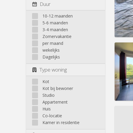
Domicil
Duur
Duur:
1
Kosten
10-12 maanden
Huur:
4
5-6 maanden
Prakt
3-4 maanden
Zomervakantie
per maand
wekelijks
Dagelijks
Domicil
Type woning
Duur:
1
Kosten
Huur:
6
Kot
Kot bij bewoner
Prakt
Studio
Appartement
Huis
Co-locatie
Kamer in residentie
Domicil