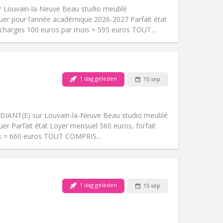
Toegang voor PBM:
Nee
 Louvain-la-Neuve Beau studio meublé
Sfeer:
Rustig
uer pour l’année académique 2026-2027 Parfait état
Andere
 charges 100 euros par mois = 595 euros TOUT...
1 dag geleden
15 sep
Huisdieren:
Nee
Roker:
Rookvrij
Toegang voor PBM:
Nee
DIANT(E) sur Louvain-la-Neuve Beau studio meublé
Sfeer:
Ernstig
er Parfait état Loyer mensuel 560 euros, forfait
Andere
is = 660 euros TOUT COMPRIS...
1 dag geleden
15 sep
Huisdieren:
Nee
Roker:
Rookvrij
Toegang voor PBM:
Nee