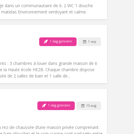
k
Sfeer:
Rustig
ge dans un communautaire de 6. 2 WC 1 douche
Andere
matelas Environnement verdoyant et calme.
1 dag geleden
1 sep
Huisdieren:
Nee
Roker:
Rookvrij
Toegang voor PBM:
Nee
nts : 3 chambres à louer dans grande maison de 6
k
Sfeer:
Rustig
de la Haute école HE2B. Chaque chambre dispose
Andere
e de 2 salles de bain et 1 salle de...
1 dag geleden
15 aug
Huisdieren:
Nee
Roker:
Rookvrij
Toegang voor PBM:
Nee
 rez-de-chaussée d’une maison privée comprenant
k
Sfeer:
Rustig
e bain (douche) et le coin cuisine sont partagés entre