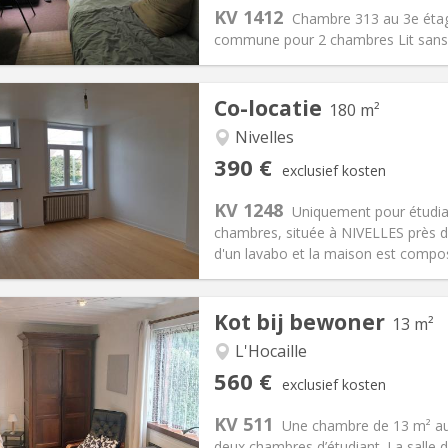
20 €
Badkamer:
Gemeenschappelij
KV 1412
Chambre 313 au 3e éta
ische Informatie
Inrichting
commune pour 2 chambres Lit sans 
Co-locatie
180 m²
Nivelles
iëring:
Met voorwaarden
Private kamers:
1
390 €
exclusief kosten
2 maanden
Oppervlakte:
180 m
2
:
75 €
Keuken:
Gemeenschappelijk
KV 1248
Uniquement pour étudia
90 €
Badkamer:
Gemeenschappelij
chambres, située à NIVELLES près 
ische Informatie
Inrichting
d'un lavabo et la maison est composé
Kot bij bewoner
13 m²
L'Hocaille
iëring:
Met voorwaarden
Private kamers:
1
560 €
exclusief kosten
0 maanden
Oppervlakte:
13 m
2
:
60 €
Keuken:
Gemeenschappelijk
KV 511
Une chambre de 13 m² au
60 €
Badkamer:
Gemeenschappelij
deux chambres d’étudiant. La salle d