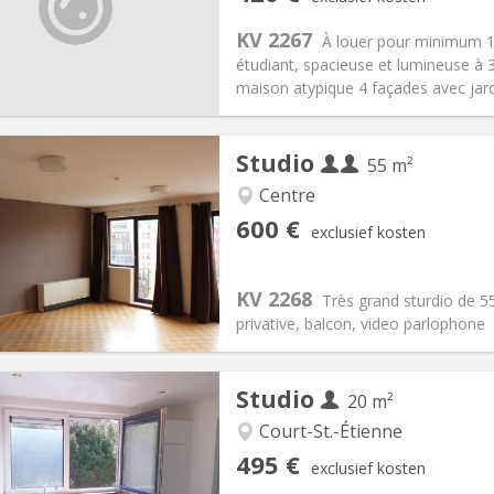
0 maanden
Oppervlakte:
15 m
2
:
125 €
Keuken:
Gemeenschappelijk
KV 2267
À louer pour minimum 
20 €
Badkamer:
Gemeenschappelij
étudiant, spacieuse et lumineuse à 
ische Informatie
Inrichting
maison atypique 4 façades avec jar
Studio
55 m²
Centre
iëring:
Toegelaten
Private kamers:
3
600 €
exclusief kosten
2 maanden
Oppervlakte:
55 m
2
:
70 € (35 €/pers.)
Keuken:
Privé (aparte kamer)
00 € (300 €/pers.)
Badkamer:
Privaat
KV 2268
Très grand sturdio de 55
ische Informatie
Inrichting
privative, balcon, video parlophone
Studio
20 m²
Court-St.-Étienne
iëring:
Nee
Private kamers:
1
495 €
exclusief kosten
2 maanden
Oppervlakte:
20 m
2