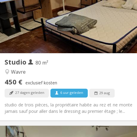
50 €
Kosten:
12 maanden
Duur:
Nee
Domiciliëring:
Inrichting
Privaat
Badkamer:
in de kamer
Keuken:
2
80 m
Oppervlakte:
3
Private kamers:
Studio
Andere
80 m²
Hartelijk
Sfeer:
Wavre
Nee
Toegang voor PBM:
450 €
Rookvrij
Roker:
exclusief kosten
Nee
Huisdieren:
27 dagen geleden
6 uur geleden
29 aug
studio de trois pièces, la propriétaire habite au rez et ne monte
jamais sauf pour aller dans le dressing au premier étage ; le...
Praktische Informatie