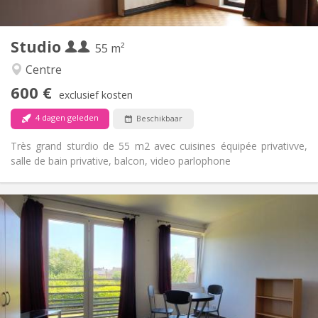
2
55 m
Oppervlakte:
3
Private kamers:
Studio
Andere
55 m²
Rustig, ernstig
Sfeer:
Centre
Ja
Toegang voor PBM:
600 €
Rookvrij
Roker:
exclusief kosten
Nee
Huisdieren:
4 dagen geleden
Beschikbaar
Très grand sturdio de 55 m2 avec cuisines équipée privativve,
salle de bain privative, balcon, video parlophone
Praktische Informatie
620 €
Huur:
150 €
Kosten:
12 maanden
Duur:
Nee
Domiciliëring:
Inrichting
Privaat
Badkamer: