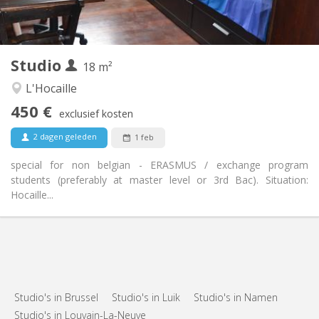
Privé (aparte kamer)
Keuken:
2
18 m
Oppervlakte:
1
Private kamers:
Studio
Andere
18 m²
Ernstig, rustig, hartelijk
Sfeer:
L'Hocaille
Ja
Toegang voor PBM:
450 €
Rookvrij
Roker:
exclusief kosten
Nee
Huisdieren:
2 dagen geleden
1 feb
special for non belgian - ERASMUS / exchange program
students (preferably at master level or 3rd Bac). Situation:
Hocaille...
Studio's in Brussel
Studio's in Luik
Studio's in Namen
Studio's in Louvain-La-Neuve