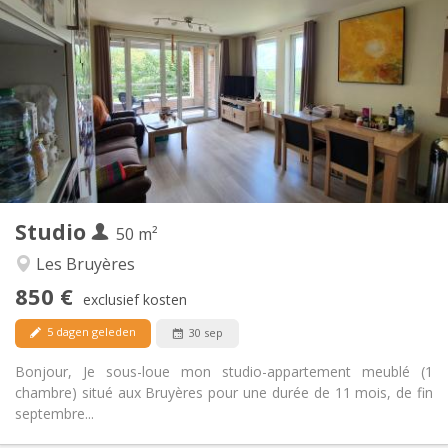
850 €
Huur:
60 €
Kosten:
11 maanden
Duur:
Nee
Domiciliëring:
Inrichting
Privaat
Badkamer:
Privé (aparte kamer)
Keuken:
2
50 m
Oppervlakte:
4
Private kamers:
Studio
Andere
50 m²
Rustig, ernstig, hartelijk
Sfeer:
Les Bruyères
Ja
Toegang voor PBM:
850 €
Rookvrij
Roker:
exclusief kosten
Nee
Huisdieren:
5 dagen geleden
30 sep
Bonjour, Je sous-loue mon studio-appartement meublé (1
chambre) situé aux Bruyères pour une durée de 11 mois, de fin
septembre...