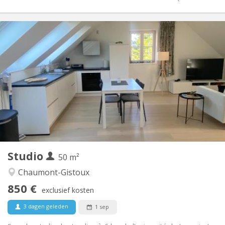
Praktische Informatie
850 €
Huur:
50 €
Kosten:
12 maanden
Duur:
Nee
Domiciliëring:
Inrichting
Privaat
Badkamer:
in de kamer
Keuken:
2
50 m
Oppervlakte:
2
Private kamers:
Studio
Andere
50 m²
Hartelijk, rustig
Sfeer:
Chaumont-Gistoux
Nee
Toegang voor PBM:
850 €
Rookvrij
Roker:
exclusief kosten
Nee
Huisdieren:
3 dagen geleden
1 sep