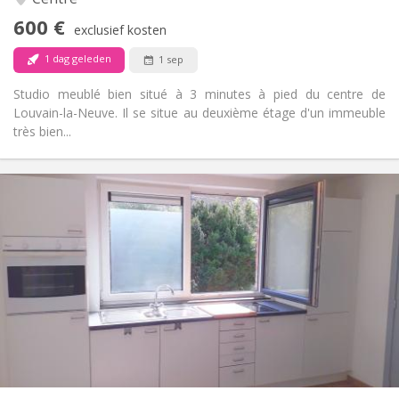
Nee
Toegang voor PBM:
600 €
Rookvrij
Roker:
exclusief kosten
Nee
Huisdieren:
1 dag geleden
1 sep
Studio meublé bien situé à 3 minutes à pied du centre de
Louvain-la-Neuve. Il se situe au deuxième étage d'un immeuble
très bien...
Praktische Informatie
495 €
Huur:
100 €
Kosten:
12 maanden
Duur:
Nee
Domiciliëring:
Inrichting
Privaat
Badkamer:
in de kamer
Keuken:
2
20 m
Oppervlakte:
1
Private kamers: