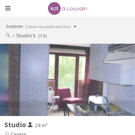
Sorteren
Datum van publicatie Desc
Studio's
(15)
Praktische Informatie
600 €
Huur:
45 €
Kosten:
12 maanden
Duur:
Nee
Domiciliëring:
Inrichting
Privaat
Badkamer:
in de kamer
Keuken:
2
24 m
Oppervlakte:
2
Private kamers:
Studio
Andere
24 m²
Rustig, ernstig, hartelijk
Sfeer:
Centre