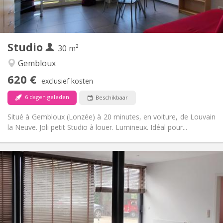
Privé (aparte kamer)
Keuken:
2
30 m
Oppervlakte:
3
Private kamers:
Studio
Andere
30 m²
Rustig
Sfeer:
Gembloux
Nee
Toegang voor PBM:
620 €
Rookvrij
Roker:
exclusief kosten
Nee
Huisdieren:
6 dagen geleden
Beschikbaar
Situé à Gembloux (Lonzée) à 20 minutes, en voiture, de Louvain
la Neuve. Joli petit Studio à louer. Lumineux. Idéal pour...
Praktische Informatie
950 € (475 €/pers.)
Huur:
0 € (0 €/pers.)
Kosten:
per maand, wekelijks, dagelijks
Duur:
Nee
Domiciliëring: