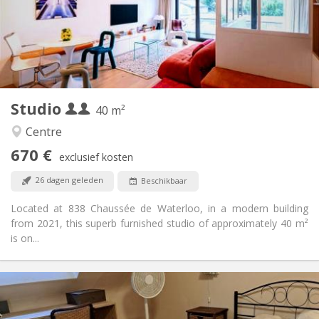
Inrichting
Privaat
Badkamer:
in de kamer
Keuken:
2
40 m
Oppervlakte:
1
Private kamers:
Studio
Andere
40 m²
Hartelijk, gemeenschappelijk, rustig, ernstig
Sfeer:
Centre
Nee
Toegang voor PBM:
670 €
Roken ok
Roker:
exclusief kosten
Toegestaan
Huisdieren:
26 dagen geleden
Beschikbaar
Located at 838 Chaussée de Waterloo, in a modern building
from 2021, this superb furnished studio of approximately 40 m²
is on...
Praktische Informatie
450 €
Huur: