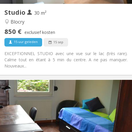
1
Private kamers:
Studio
Andere
30 m²
Hartelijk, rustig
Sfeer:
Blocry
Nee
Toegang voor PBM:
850 €
Rookvrij
Roker:
exclusief kosten
Nee
Huisdieren:
15 uur geleden
15 sep
EXCEPTIONNEL STUDIO avec une vue sur le lac (très rare).
Calme tout en étant à 5 min du centre. A ne pas manquer.
Nouveaux...
Praktische Informatie
450 €
Huur:
150 €
Kosten:
5-6 maanden, zomervakantie
Duur:
Toegelaten
Domiciliëring:
Inrichting
Privaat
Badkamer: