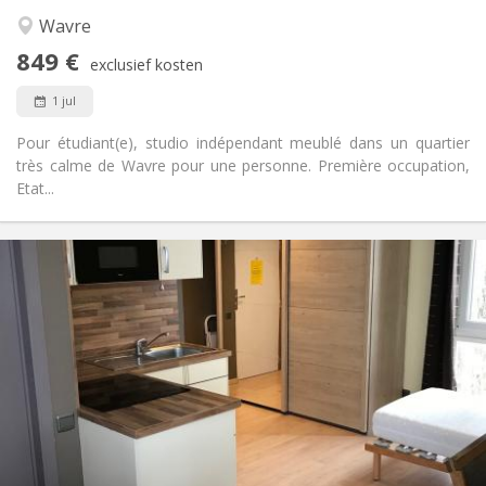
Andere
Wavre
Ernstig
Sfeer:
849 €
Nee
Toegang voor PBM:
exclusief kosten
Rookvrij
Roker:
1 jul
Nee
Huisdieren:
Pour étudiant(e), studio indépendant meublé dans un quartier
très calme de Wavre pour une personne. Première occupation,
Etat...
Praktische Informatie
850 €
Huur:
100 €
Kosten:
12 maanden
Duur:
Nee
Domiciliëring:
Inrichting
Privaat
Badkamer:
in de kamer
Keuken:
2
30 m
Oppervlakte: