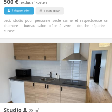
500 €
Rookvrij
Roker:
exclusief kosten
Nee
Huisdieren:
1 dag geleden
Beschikbaar
petit studio pour personne seule calme et respectueuse un
chambre - bureau salon pièce à vivre - douche séparée -
cuisine...
Praktische Informatie
849 €
Huur:
1 €
Kosten:
12 maanden, 11 maanden, 10 maanden, 5-6
Duur:
maanden, 3-4 maanden
Nee
Domiciliëring:
Inrichting
Privaat
Badkamer:
Privé (aparte kamer)
Keuken:
2
28 m
Oppervlakte:
2
Private kamers:
Studio
28 m²