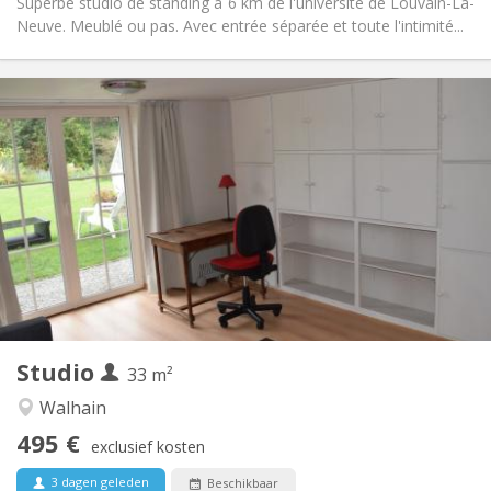
Superbe studio de standing à 6 km de l'université de Louvain-La-
Neuve. Meublé ou pas. Avec entrée séparée et toute l'intimité...
Praktische Informatie
495 €
Huur:
100 €
Kosten:
12 maanden, 10 maanden, 5-6 maanden,
Duur:
zomervakantie, per maand
Nee
Domiciliëring:
Inrichting
Privaat
Badkamer:
Privé (aparte kamer)
Keuken:
2
33 m
Oppervlakte:
3
Private kamers:
Studio
33 m²
Andere
Walhain
Hartelijk, rustig, ernstig
Sfeer:
495 €
Nee
Toegang voor PBM:
exclusief kosten
Rookvrij
Roker:
3 dagen geleden
Beschikbaar
Nee
Huisdieren: