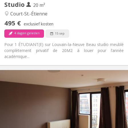
Studio
Andere
20 m²
Rustig
Sfeer:
Court-St.-Étienne
Nee
Toegang voor PBM:
495 €
Rookvrij
Roker:
exclusief kosten
Nee
Huisdieren:
4 dagen geleden
15 sep
Pour 1 ÉTUDIANT(E) sur Louvain-la-Neuve Beau studio meublé
complètement privatif de 20M2 à louer pour l’année
académique...
Praktische Informatie
600 € (300 €/pers.)
Huur:
70 € (35 €/pers.)
Kosten:
12 maanden
Duur:
Toegelaten
Domiciliëring:
Inrichting
Privaat
Badkamer:
Privé (aparte kamer)
Keuken: