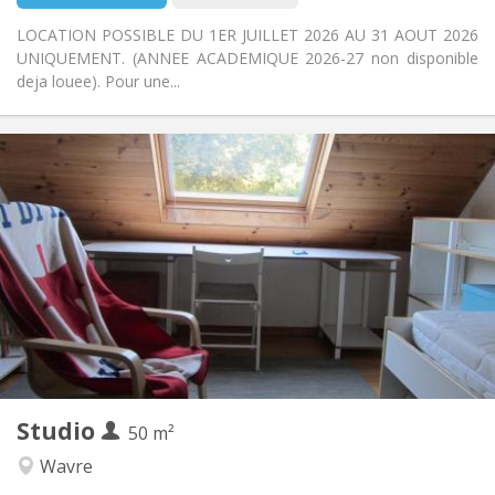
LOCATION POSSIBLE DU 1ER JUILLET 2026 AU 31 AOUT 2026
UNIQUEMENT. (ANNEE ACADEMIQUE 2026-27 non disponible
deja louee). Pour une...
Praktische Informatie
500 €
Huur:
50 €
Kosten:
10 maanden
Duur:
Nee
Domiciliëring:
Inrichting
Privaat
Badkamer:
Privé (aparte kamer)
Keuken:
2
50 m
Oppervlakte:
3
Private kamers:
Studio
Andere
50 m²
Ernstig, rustig
Sfeer:
Wavre
Nee
Toegang voor PBM: