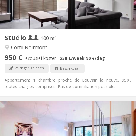
Inrichting
Privaat
Badkamer:
Privé (aparte kamer)
Keuken:
2
100 m
Oppervlakte:
2
Private kamers:
Studio
Andere
100 m²
Rustig
Sfeer:
Cortil Noirmont
Nee
Toegang voor PBM:
950 €
Rookvrij
Roker:
exclusief kosten
250 €
/week
90 €
/dag
Nee
Huisdieren:
25 dagen geleden
Beschikbaar
Appartement 1 chambre proche de Louvain la neuve. 950€
toutes charges comprises. Pas de domiciliation possible.
Praktische Informatie
670 € (335 €/pers.)
Huur:
0 € (0 €/pers.)
Kosten:
12 maanden
Duur:
Toegelaten
Domiciliëring: