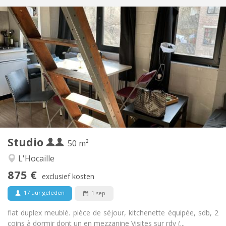
Praktische Informatie
875 € (438 €/pers.)
Huur:
100 € (50 €/pers.)
Kosten:
12 maanden
Duur:
Met voorwaarden
Domiciliëring:
Inrichting
Privaat
Badkamer:
Privé (aparte kamer)
Keuken:
2
50 m
Oppervlakte:
4
Private kamers:
Studio
Andere
50 m²
Ernstig, rustig
Sfeer:
L'Hocaille
Nee
Toegang voor PBM:
875 €
Roken ok
Roker:
exclusief kosten
Nee
Huisdieren:
17 uur geleden
1 sep
flat duplex meublé. pièce de séjour, kitchenette équipée, sdb, 2
coins à dormir dont un en mezzanine Visites sur rdv (...