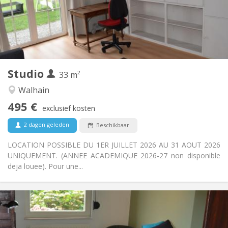
Nee
Domiciliëring:
Inrichting
Privaat
Badkamer:
Privé (aparte kamer)
Keuken:
2
33 m
Oppervlakte:
3
Private kamers:
Studio
33 m²
Andere
Walhain
Rustig, ernstig, hartelijk
Sfeer:
495 €
Nee
Toegang voor PBM:
exclusief kosten
Rookvrij
Roker:
2 dagen geleden
Beschikbaar
Nee
Huisdieren:
LOCATION POSSIBLE DU 1ER JUILLET 2026 AU 31 AOUT 2026
UNIQUEMENT. (ANNEE ACADEMIQUE 2026-27 non disponible
deja louee). Pour une...
Praktische Informatie
450 €
Huur:
150 €
Kosten: