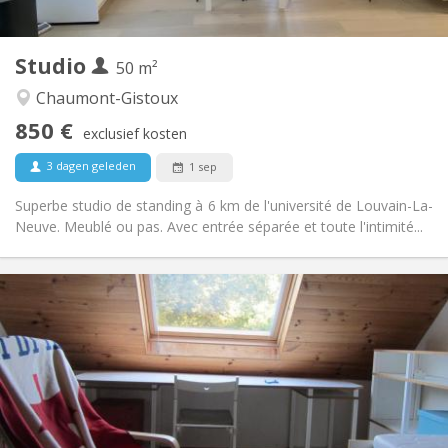
2
50 m
Oppervlakte:
2
Private kamers:
Studio
Andere
50 m²
Hartelijk, rustig
Sfeer:
Chaumont-Gistoux
Nee
Toegang voor PBM:
850 €
Rookvrij
Roker:
exclusief kosten
Nee
Huisdieren:
3 dagen geleden
1 sep
Superbe studio de standing à 6 km de l'université de Louvain-La-
Neuve. Meublé ou pas. Avec entrée séparée et toute l'intimité...
Praktische Informatie
500 €
Huur:
50 €
Kosten:
10 maanden
Duur:
Nee
Domiciliëring:
Inrichting
Privaat
Badkamer: