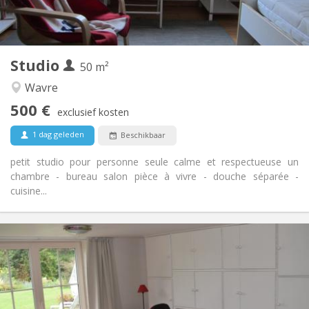
Privé (aparte kamer)
Keuken:
2
50 m
Oppervlakte:
3
Private kamers:
Studio
Andere
50 m²
Ernstig, rustig
Sfeer:
Wavre
Nee
Toegang voor PBM:
500 €
Rookvrij
Roker:
exclusief kosten
Nee
Huisdieren:
1 dag geleden
Beschikbaar
petit studio pour personne seule calme et respectueuse un
chambre - bureau salon pièce à vivre - douche séparée -
cuisine...
Praktische Informatie
495 €
Huur:
100 €
Kosten:
12 maanden, 10 maanden, 5-6 maanden,
Duur:
zomervakantie, per maand