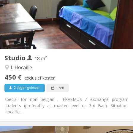
5-6 maanden, zomervakantie
Duur:
Toegelaten
Domiciliëring:
Inrichting
Privaat
Badkamer:
Privé (aparte kamer)
Keuken:
2
18 m
Oppervlakte:
1
Private kamers:
Studio
Andere
18 m²
Ernstig, hartelijk, rustig
Sfeer:
L'Hocaille
Ja
Toegang voor PBM:
450 €
Rookvrij
Roker:
exclusief kosten
Nee
Huisdieren:
2 dagen geleden
1 feb
special for non belgian - ERASMUS / exchange program
students (preferably at master level or 3rd Bac). Situation:
Hocaille...