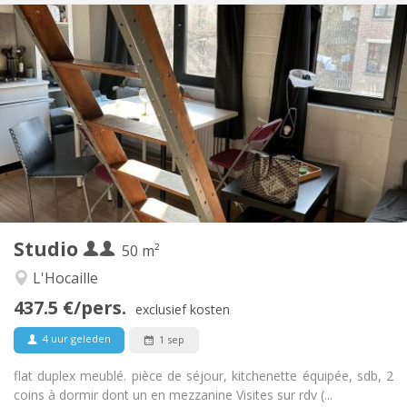
Praktische Informatie
875 € (438 €/pers.)
Huur:
100 € (50 €/pers.)
Kosten:
12 maanden
Duur:
Met voorwaarden
Domiciliëring:
Inrichting
Privaat
Badkamer:
Privé (aparte kamer)
Keuken:
2
50 m
Oppervlakte:
4
Private kamers:
Studio
Andere
50 m²
Ernstig, rustig
Sfeer:
L'Hocaille
Nee
Toegang voor PBM:
437.5 €/pers.
Roken ok
Roker:
exclusief kosten
Nee
Huisdieren:
4 uur geleden
1 sep
flat duplex meublé. pièce de séjour, kitchenette équipée, sdb, 2
coins à dormir dont un en mezzanine Visites sur rdv (...