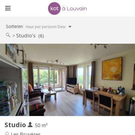
Sorteren
Huur per persoon Desc
Studio's
(8)
Praktische Informatie
850 €
Huur:
60 €
Kosten:
11 maanden
Duur:
Nee
Domiciliëring:
Inrichting
Privaat
Badkamer:
Privé (aparte kamer)
Keuken:
2
50 m
Oppervlakte:
4
Private kamers:
Studio
Andere
50 m²
Hartelijk, ernstig, rustig
Sfeer:
Les Bruyères