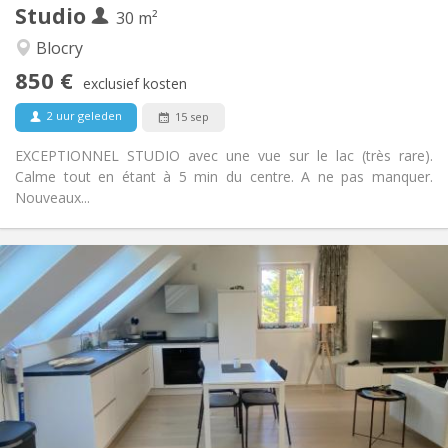
Studio
Andere
30 m²
Hartelijk, rustig
Sfeer:
Blocry
Nee
Toegang voor PBM:
850 €
Rookvrij
Roker:
exclusief kosten
Nee
Huisdieren:
2 uur geleden
15 sep
EXCEPTIONNEL STUDIO avec une vue sur le lac (très rare).
Calme tout en étant à 5 min du centre. A ne pas manquer.
Nouveaux...
Praktische Informatie
850 €
Huur:
50 €
Kosten:
12 maanden
Duur:
Nee
Domiciliëring:
Inrichting
Privaat
Badkamer:
in de kamer
Keuken: