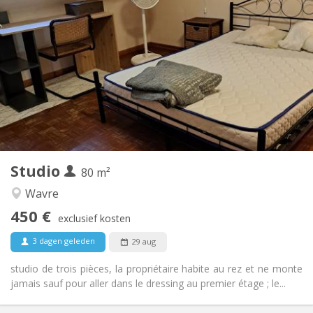
Praktische Informatie
450 €
Huur:
50 €
Kosten:
12 maanden
Duur:
Nee
Domiciliëring:
Inrichting
Privaat
Badkamer:
in de kamer
Keuken:
2
80 m
Oppervlakte:
3
Private kamers:
Studio
Andere
80 m²
Hartelijk
Sfeer:
Wavre
Nee
Toegang voor PBM:
450 €
Rookvrij
Roker:
exclusief kosten
Nee
Huisdieren:
3 dagen geleden
29 aug
studio de trois pièces, la propriétaire habite au rez et ne monte
jamais sauf pour aller dans le dressing au premier étage ; le...