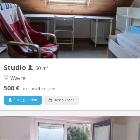
petit studio pour personne seule calme et respectueuse un
chambre - bureau salon pièce à vivre - douche séparée - cuisine
indépendante - toilette wifi PAS DE DOMICILIATION
Studio
50 m²
Wavre
500 €
exclusief kosten
1 dag geleden
Beschikbaar
KV 1614
Pour 1 ÉTUDIANT(E) sur Louvain-la-Neuve Beau studio meublé