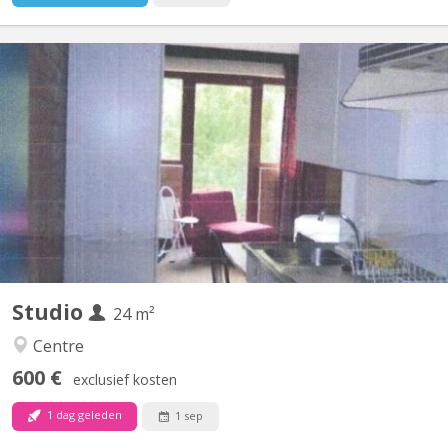
KV 1415
Studio meublé bien situé à 3 minutes à pied du centre de
Louvain-la-Neuve. Il se situe au deuxième étage d'un immeuble
très bien entretenu.
Studio
24 m²
Centre
600 €
exclusief kosten
1 dag geleden
1 sep