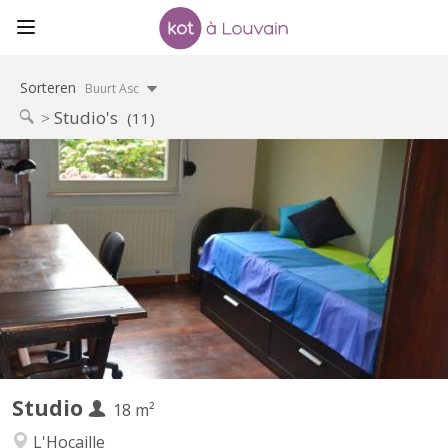
Sorteren
Buurt Asc
Studio's
(11)
KV 256
special for non belgian - ERASMUS / exchange program students
(preferably at master level or 3rd Bac). Situation: Hocaille area, 5
minutes from the Grand’ place and 8 from the railroad station
and the shopping center. // Between the swimming pool and the
LLN Lake and the St François church. //...
Studio
18 m²
L'Hocaille