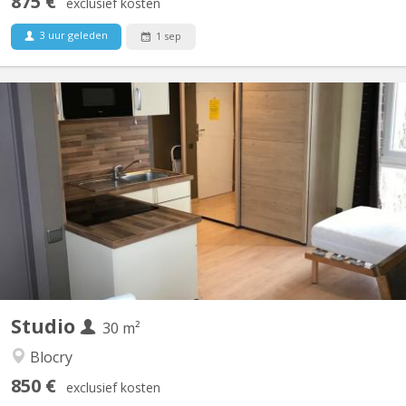
875 €
exclusief kosten
3 uur geleden
1 sep
KV 1222
EXCEPTIONNEL STUDIO avec une vue sur le lac (très rare).
Calme tout en étant à 5 min du centre. A ne pas manquer.
Nouveaux châssis. Superbes finitions.
Studio
30 m²
Blocry
850 €
exclusief kosten