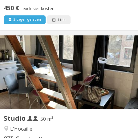
450 €
exclusief kosten
2 dagen geleden
1 feb
KV 1083
flat duplex meublé. pièce de séjour, kitchenette équipée, sdb, 2
coins à dormir dont un en mezzanine Visites sur rdv ( )
Studio
50 m²
L'Hocaille