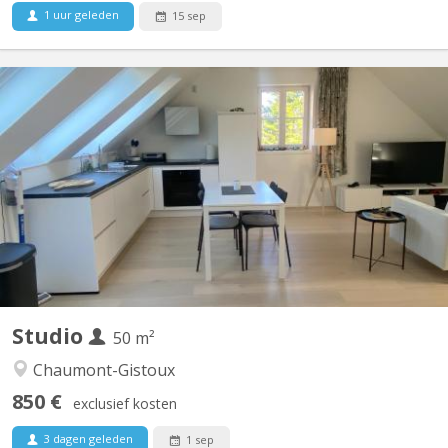
1 uur geleden
15 sep
KV 1939
Superbe studio de standing à 6 km de l'université de Louvain-La-
Neuve. Meublé ou pas. Avec entrée séparée et toute l'intimité
voulue. Petit jardinet. Cuisine full équipée neuve. Belle salle-de-
bain état neuf. Libre Septembre Pas de domiciliation possible.
Pas d'animaux. Les propriétaires...
Studio
50 m²
Chaumont-Gistoux
850 €
exclusief kosten
3 dagen geleden
1 sep