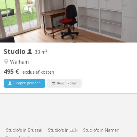
deja louee). Pour une année académique 2026-2027. À louer
Studio 33m2 lumineux, calme, meublé en rez-de-jardin dans la
maison du propriétaire avec un grand jardin. Proche de Louvain-
La-Neuve...
Studio
33 m²
Walhain
495 €
exclusief kosten
2 dagen geleden
Beschikbaar
Studio's in Brussel
Studio's in Luik
Studio's in Namen