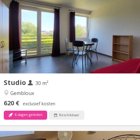
KV 1078
Situé à Gembloux (Lonzée) à 20 minutes, en voiture, de Louvain
la Neuve. Joli petit Studio à louer. Lumineux. Idéal pour personne
seule ou étudiant-e-Composé d'une pièce de vie avec cuisine
équipée (frigo et partie congélateur, four, 4 taques
vitrocéramiques, lave-vaisselle) , une salle de bain...
Studio
30 m²
Gembloux
620 €
exclusief kosten
6 dagen geleden
Beschikbaar
KV 2252