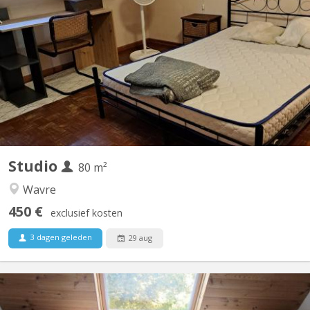
studio de trois pièces, la propriétaire habite au rez et ne monte
jamais sauf pour aller dans le dressing au premier étage ; le
studio est au deuxième étage, l'escalier est fort abrupt, grande
chambre lit deux personnes, tv, wifi, bureau, garde robe, sdb et
de l'autre côté du couloir : pièce...
Studio
80 m²
Wavre
450 €
exclusief kosten
3 dagen geleden
29 aug
KV 1747