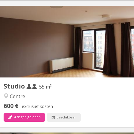
KV 2268
Très grand sturdio de 55 m2 avec cuisines équipée privativve,
salle de bain privative, balcon, video parlophone
Studio
55 m²
Centre
600 €
exclusief kosten
4 dagen geleden
Beschikbaar