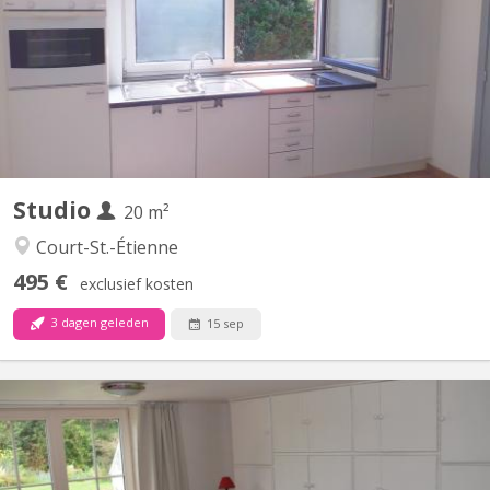
complètement privatif de 20M2 à louer pour l’année académique
2026-2027 Parfait état 495 euros par mois Forfait pour les
charges 100 euros par mois = 595 euros TOUT COMPRIS
(électricité, chauffage, eau, internet) Pas de domicile Pas...
Studio
20 m²
Court-St.-Étienne
495 €
exclusief kosten
3 dagen geleden
15 sep
KV 896
LOCATION POSSIBLE DU 1ER JUILLET 2026 AU 31 AOUT 2026
UNIQUEMENT. (ANNEE ACADEMIQUE 2026-27 non disponible