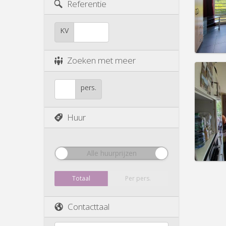
Duur:
1
Referentie
Kosten
Huur:
6
KV
Prakt
Zoeken met meer
pers.
Domicil
Duur:
1
Huur
Kosten
Huur:
8
Prakt
Alle huurprijzen
Totaal
Per pers.
Contacttaal