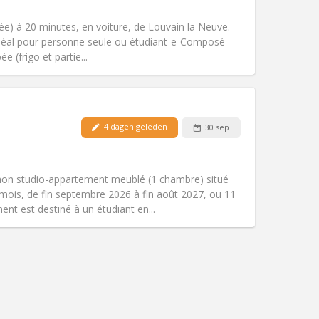
Roker:
Rookvrij
Toegang voor PBM:
Nee
e) à 20 minutes, en voiture, de Louvain la Neuve.
Sfeer:
Rustig
. Idéal pour personne seule ou étudiant-e-Composé
Andere
e (frigo et partie...
4 dagen geleden
30 sep
Huisdieren:
Nee
Roker:
Rookvrij
Toegang voor PBM:
Ja
mon studio-appartement meublé (1 chambre) situé
Sfeer:
Rustig, ernstig, hartelijk
mois, de fin septembre 2026 à fin août 2027, ou 11
Andere
nt est destiné à un étudiant en...