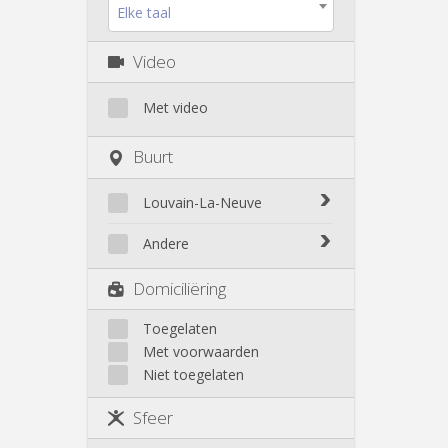
Elke taal
Video
Met video
Buurt
Louvain-La-Neuve
Biéreau
Andere
Blocry
Court-St.-Étienne
Domiciliëring
Centre
Gembloux
L'Hocaille
Genappe
Toegelaten
La Baraque
Met voorwaarden
Mont-Saint-Guibert
Lauzelle
Niet toegelaten
Nivelles
Les Bruyères
Ottignies
Sfeer
Rixensart