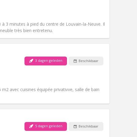
Huisdieren:
Nee
Roker:
Rookvrij
Toegang voor PBM:
Nee
Sfeer:
Hartelijk, rustig, ernstig
 à 3 minutes à pied du centre de Louvain-la-Neuve. Il
Andere
euble très bien entretenu.
3 dagen geleden
Beschikbaar
Huisdieren:
Nee
Roker:
Rookvrij
Toegang voor PBM:
Ja
Sfeer:
Rustig, ernstig
 m2 avec cuisines équipée privativve, salle de bain
Andere
5 dagen geleden
Beschikbaar
Huisdieren:
Nee