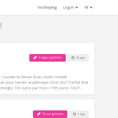
Inschrijving
Log in
Nl
3 dagen geleden
15 sep
Huisdieren:
Nee
Roker:
Rookvrij
Toegang voor PBM:
Nee
 Louvain-la-Neuve Beau studio meublé
Sfeer:
Rustig
uer pour l’année académique 2026-2027 Parfait état
Andere
 charges 100 euros par mois = 595 euros TOUT...
13 uur geleden
1 sep