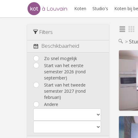
Koten
Studio's
Koten bij 
Filters
Stu
Beschikbaarheid
Zo snel mogelijk
Start van het eerste
semester 2026 (rond
Domicil
september)
Duur:
1
Kosten
Start van het tweede
Huur:
4
semester 2027 (rond
februari)
Prakt
Andere