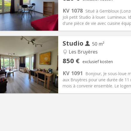
2 maanden
Oppervlakte:
30 m
2
:
150 €
Keuken:
Privé (aparte kamer)
KV 1078
Situé à Gembloux (Lonzé
20 €
Badkamer:
Privaat
Joli petit Studio à louer. Lumineux
ische Informatie
Inrichting
d'une pièce de vie avec cuisine équipé
Studio
50 m²
Les Bruyères
iëring:
Nee
Private kamers:
4
850 €
exclusief kosten
1 maanden
Oppervlakte:
50 m
2
:
60 €
Keuken:
Privé (aparte kamer)
KV 1091
Bonjour, Je sous-loue 
50 €
Badkamer:
Privaat
aux Bruyères pour une durée de 11 
ische Informatie
Inrichting
mois à convenir ensemble. Le logeme