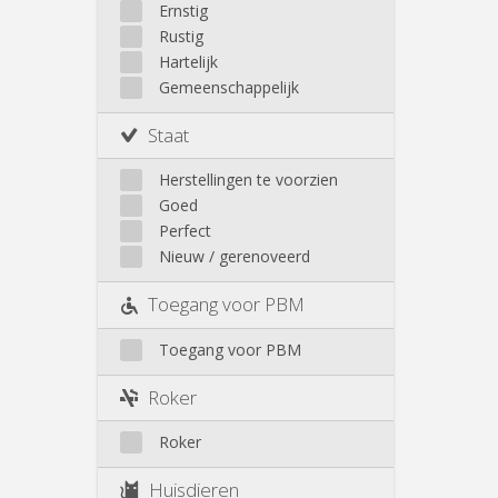
Walhain
Ernstig
Wavre
Rustig
Buiten Louvain-La-Neuve
Hartelijk
Gemeenschappelijk
Staat
Herstellingen te voorzien
Goed
Perfect
Nieuw / gerenoveerd
Toegang voor PBM
Toegang voor PBM
Roker
Roker
Huisdieren