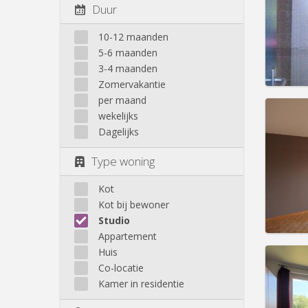
Domicil
Duur
Duur:
1
Kosten
10-12 maanden
Huur:
6
5-6 maanden
Prakt
3-4 maanden
Zomervakantie
per maand
wekelijks
Dagelijks
Domicil
Type woning
Duur:
1
Kosten
Huur:
6
Kot
Kot bij bewoner
Prakt
Studio
Appartement
Huis
Co-locatie
Kamer in residentie
Domicil