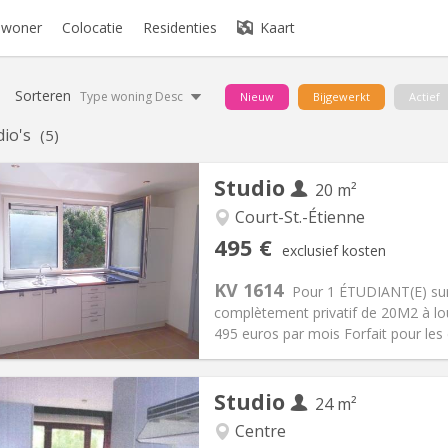
bewoner
Colocatie
Residenties
Kaart
Sorteren
Type woning Desc
Nieuw
Bijgewerkt
Actief
dio's
(5)
Studio
20 m²
Court-St.-Étienne
iëring:
Nee
Private kamers:
1
495 €
exclusief kosten
2 maanden
Oppervlakte:
20 m
2
:
100 €
Keuken:
in de kamer
KV 1614
Pour 1 ÉTUDIANT(E) sur
95 €
Badkamer:
Privaat
complètement privatif de 20M2 à lo
ische Informatie
Inrichting
495 euros par mois Forfait pour les
Studio
24 m²
Centre