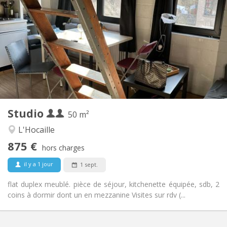
875 € (438 €/pers.)
Loyer:
100 € (50 €/pers.)
Charges:
12 mois
Durée:
Sous conditions
Domiciliation:
Aménagement
Privée
Salle de bain:
Privée (pièce distincte)
Cuisine:
2
50 m
Superficie:
4
Pièces privées:
Studio
Autre
50 m²
Studieuse, calme
Atmosphère:
L'Hocaille
Non
Accès PMR:
875 €
Fumeur ok
Fumeur:
hors charges
Non
Animaux de compagnie:
il y a 1 jour
1 sept.
flat duplex meublé. pièce de séjour, kitchenette équipée, sdb, 2
coins à dormir dont un en mezzanine Visites sur rdv (...