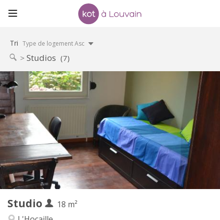
Tri
Type de logement Asc
Studios
(7)
Infos Pratiques
450 €
Loyer:
150 €
Charges:
5-6 mois, vacances d'été
Durée:
Acceptée
Domiciliation:
Aménagement
Privée
Salle de bain:
Privée (pièce distincte)
Cuisine:
2
18 m
Superficie:
1
Pièces privées:
Studio
Autre
18 m²
Chaleureuse, calme, studieuse
Atmosphère:
L'Hocaille