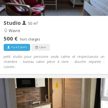
Privée (pièce distincte)
Cuisine:
2
50 m
Superficie:
3
Pièces privées:
Studio
Autre
50 m²
Calme, studieuse
Atmosphère:
Wavre
Non
Accès PMR:
500 €
Non-fumeur
Fumeur:
hors charges
Non
Animaux de compagnie:
il y a 2 jours
Libre
petit studio pour personne seule calme et respectueuse un
chambre - bureau salon pièce à vivre - douche séparée -
cuisine...
Infos Pratiques
850 €
Loyer:
100 €
Charges:
12 mois
Durée:
Non
Domiciliation: