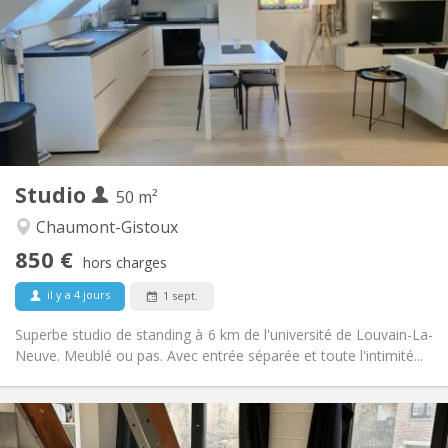
12 mois
Durée:
Non
Domiciliation:
Aménagement
Privée
Salle de bain:
Dans la chambre
Cuisine:
2
50 m
Superficie:
2
Pièces privées:
Studio
Autre
50 m²
Chaleureuse, calme
Atmosphère:
Chaumont-Gistoux
Non
Accès PMR:
850 €
Non-fumeur
Fumeur:
hors charges
Non
Animaux de compagnie:
il y a 4 jours
1 sept.
Superbe studio de standing à 6 km de l'université de Louvain-La-
Neuve. Meublé ou pas. Avec entrée séparée et toute l'intimité...
Infos Pratiques