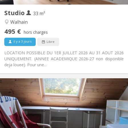
3
Pièces privées:
Studio
Autre
33 m²
Calme, studieuse, chaleureuse
Atmosphère:
Walhain
Non
Accès PMR:
495 €
Non-fumeur
Fumeur:
hors charges
Non
Animaux de compagnie:
il y a 3 jours
Libre
LOCATION POSSIBLE DU 1ER JUILLET 2026 AU 31 AOUT 2026
UNIQUEMENT. (ANNEE ACADEMIQUE 2026-27 non disponible
deja louee). Pour une...
Infos Pratiques
500 €
Loyer:
50 €
Charges:
10 mois
Durée:
Non
Domiciliation:
Aménagement
Privée
Salle de bain: