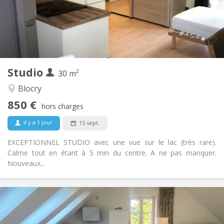
Aménagement
Privée
Salle de bain:
Dans la chambre
Cuisine:
2
30 m
Superficie:
1
Pièces privées:
Studio
Autre
30 m²
Calme, chaleureuse
Atmosphère:
Blocry
Non
Accès PMR:
850 €
Non-fumeur
Fumeur:
hors charges
Non
Animaux de compagnie:
il y a 1 jour
15 sept.
EXCEPTIONNEL STUDIO avec une vue sur le lac (très rare).
Calme tout en étant à 5 min du centre. A ne pas manquer.
Nouveaux...
Infos Pratiques
850 €
Loyer:
50 €
Charges: