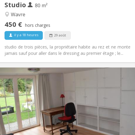
Studio
Autre
80 m²
Chaleureuse
Atmosphère:
Wavre
Non
Accès PMR:
450 €
Non-fumeur
Fumeur:
hors charges
Non
Animaux de compagnie:
il y a 18 heures
29 août
studio de trois pièces, la propriétaire habite au rez et ne monte
jamais sauf pour aller dans le dressing au premier étage ; le...
Infos Pratiques
495 €
Loyer:
100 €
Charges:
12 mois, 10 mois, 5-6 mois, vacances d'été, au mois
Durée:
Non
Domiciliation:
Aménagement
Privée
Salle de bain:
Privée (pièce distincte)
Cuisine:
2
33 m
Superficie: