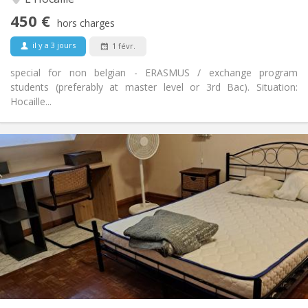
Oui
Accès PMR:
450 €
Non-fumeur
Fumeur:
hors charges
Non
Animaux de compagnie:
il y a 3 jours
1 févr.
special for non belgian - ERASMUS / exchange program
students (preferably at master level or 3rd Bac). Situation:
Hocaille...
Infos Pratiques
450 €
Loyer:
50 €
Charges:
12 mois
Durée:
Non
Domiciliation:
Aménagement
Privée
Salle de bain:
Dans la chambre
Cuisine:
2
80 m
Superficie:
3
Pièces privées: