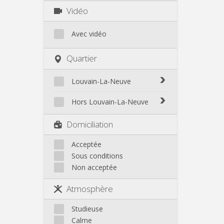
Vidéo
Avec vidéo
Quartier
Louvain-La-Neuve
Biéreau
Hors Louvain-La-Neuve
Blocry
Court-St.-Étienne
Domiciliation
Centre
Gembloux
L'Hocaille
Genappe
Acceptée
La Baraque
Sous conditions
Mont-Saint-Guibert
Lauzelle
Non acceptée
Nivelles
Les Bruyères
Ottignies
Atmosphère
Rixensart
Walhain
Studieuse
Wavre
Calme