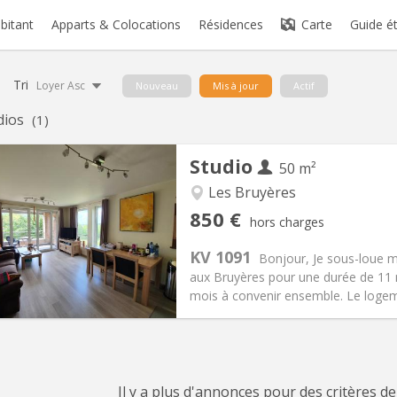
abitant
Apparts & Colocations
Résidences
Carte
Guide é
Tri
Loyer Asc
Nouveau
Mis à jour
Actif
dios
(1)
Studio
50 m²
Les Bruyères
iation:
Non
Pièces privées:
4
850 €
hors charges
11 mois
Superficie:
50 m
2
s:
60 €
Cuisine:
Privée (pièce distincte
KV 1091
Bonjour, Je sous-loue 
850 €
Salle de bain:
Privée
aux Bruyères pour une durée de 11 
 Pratiques
Aménagement
mois à convenir ensemble. Le logeme
Il y a plus d'annonces pour des critères de