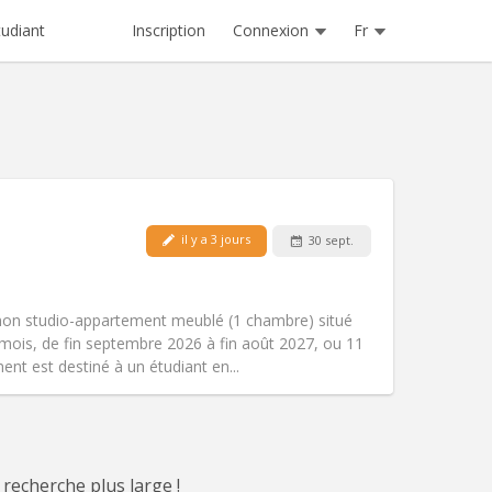
Inscription
Connexion
Fr
tudiant
Animaux de compagnie:
Non
il y a 3 jours
30 sept.
Fumeur:
Non-fumeur
Accès PMR:
Oui
)
chaleureuse, calme
mon studio-appartement meublé (1 chambre) situé
Atmosphère:
Studieuse,
mois, de fin septembre 2026 à fin août 2027, ou 11
Autre
nt est destiné à un étudiant en...
 recherche plus large !