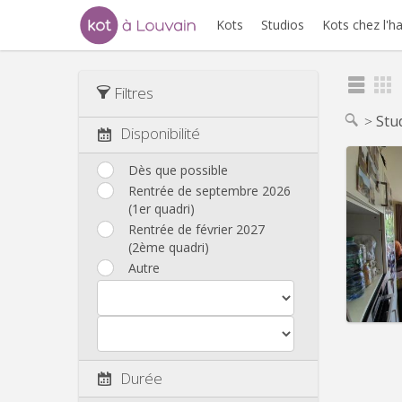
Kots
Studios
Kots chez l'h
Filtres
Stu
Disponibilité
Dès que possible
Rentrée de septembre 2026
(1er quadri)
Domicil
Durée:
Rentrée de février 2027
Charge
(2ème quadri)
Loyer:
Autre
Infos
Durée