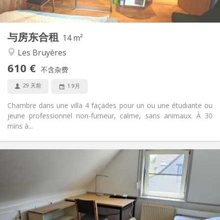
2
14 m
面积:
1
私人房间:
与房东合租
其他
14 m²
安静, 温馨
氛围:
Les Bruyères
否
无障碍通道:
610 €
禁烟
吸烟:
不含杂费
否
宠物:
29 天前
1 9月
Chambre dans une villa 4 façades pour un ou une étudiante ou
jeune professionnel non-fumeur, calme, sans animaux. À 30
mins à...
实用信息
430 €
租金:
50 €
水电费:
12个月, 11个月, 10个月, 5-6个月, 暑假
租期:
否
住房登记: