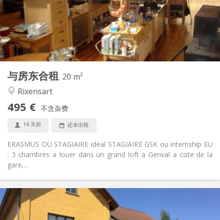
布局
独立
浴室:
共用
厨房:
2
20 m
面积:
0
私人房间:
与房东合租
其他
20 m²
学习氛围, 社区氛围, 安静, 温馨
氛围:
Rixensart
是
无障碍通道:
495 €
可吸烟
吸烟:
不含杂费
否
宠物:
14 天前
还未出租
ERASMUS OU STAGIAIRE ideal STAGIAIRE GSK ou internship EU
: 3 chambres a louer dans un grand loft a Genval a cote de la
gare,...
实用信息
440 €
租金: