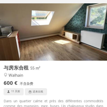
实用信息
600 €
租金:
50 €
水电费:
12个月
租期:
否
住房登记:
布局
独立
浴室:
房间内
厨房:
2
55 m
面积:
2
私人房间:
与房东合租
其他
55 m²
温馨, 安静
氛围:
Walhain
否
无障碍通道:
600 €
禁烟
吸烟:
不含杂费
否
宠物:
11 天前
还未出租
Dans un quartier calme et près des différentes commodités
comme des magasins, gare, buses. Un chaleureux studio dans