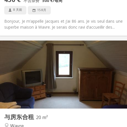
禁烟
吸烟:
不含杂费
500 €
/每周
否
宠物:
8 天前
15 8月
Bonjour, Je m’appelle Jacques et j’ai 86 ans. Je vis seul dans une
superbe maison à Wavre. Je serais donc ravi d’accueillir des...
实用信息
365 €
租金:
100 €
水电费:
12个月
租期:
否
住房登记:
布局
共用
浴室:
房间内
厨房:
2
20 m
面积:
1
私人房间:
与房东合租
其他
20 m²
安静
氛围:
Wavre