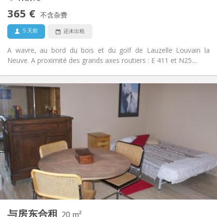
否
无障碍通道:
365 €
禁烟
吸烟:
不含杂费
否
宠物:
5 天前
还未出租
A wavre, au bord du bois et du golf de Lauzelle Louvain la
Neuve. A proximité des grands axes routiers : E 411 et N25....
实用信息
365 €
租金:
100 €
水电费:
12个月
租期:
否
住房登记:
布局
共用
浴室:
房间内
厨房:
2
20 m
面积:
1
私人房间:
与房东合租
其他
20 m²