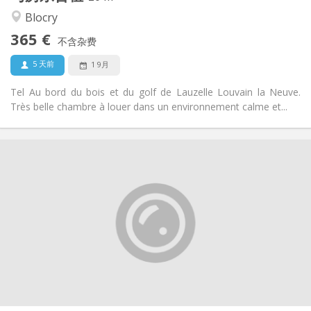
安静
氛围:
Blocry
否
无障碍通道:
365 €
禁烟
吸烟:
不含杂费
否
宠物:
5 天前
1 9月
Tel Au bord du bois et du golf de Lauzelle Louvain la Neuve.
Très belle chambre à louer dans un environnement calme et...
实用信息
420 €
租金:
125 €
水电费:
10个月
租期:
可登记
住房登记:
布局
共用
浴室:
共用
厨房:
2
15 m
面积:
1
私人房间: