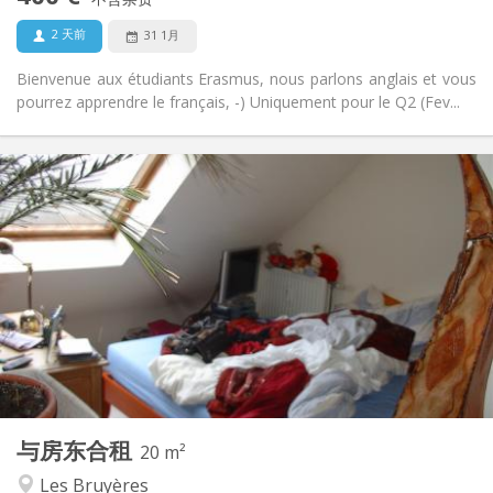
否
宠物:
2 天前
31 1月
Bienvenue aux étudiants Erasmus, nous parlons anglais et vous
pourrez apprendre le français, -) Uniquement pour le Q2 (Fev...
实用信息
440 €
租金:
60 €
水电费:
12个月
租期:
否
住房登记:
布局
共用
浴室:
房间内
厨房:
2
20 m
面积:
2
私人房间:
与房东合租
其他
20 m²
安静, 温馨
氛围:
Les Bruyères