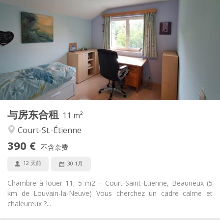
390 €
租金:
70 €
水电费:
10个月, 5-6个月, 3-4个月, 月租
租期:
否
住房登记:
布局
共用
浴室:
共用
厨房:
2
11 m
面积:
1
私人房间:
与房东合租
其他
11 m²
温馨, 安静, 学习氛围
氛围:
Court-St.-Étienne
否
无障碍通道:
390 €
禁烟
吸烟:
不含杂费
否
宠物:
12 天前
30 1月
Chambre à louer 11, 5 m2 – Court-Saint-Etienne, Beaurieux (5
km de Louvain-la-Neuve) Vous cherchez un cadre calme et
chaleureux ?...