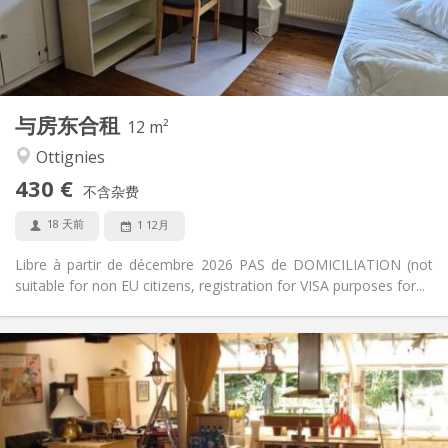
布局
共用
浴室:
共用
厨房:
2
12 m
面积:
1
私人房间:
与房东合租
其他
12 m²
温馨, 学习氛围, 安静
氛围:
Ottignies
否
无障碍通道:
430 €
禁烟
吸烟:
不含杂费
否
宠物:
18 天前
1 12月
Libre à partir de décembre 2026 PAS de DOMICILIATION (not
suitable for non EU citizens, registration for VISA purposes for...
实用信息
495 €
租金:
100 €
水电费:
5-6个月, 3-4个月, 月租
租期:
否
住房登记: