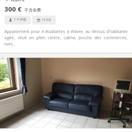
否
无障碍通道:
300 €
禁烟
吸烟:
不含杂费
否
宠物:
1 个月前
13 9月
Appartement pour 4 étudiantes à Wavre, au dessus d'habitante
agée, situé en plein centre, calme, proche des commerces,
rues...
实用信息
420 €
租金:
70 €
水电费:
12个月
租期:
否
住房登记:
布局
共用
浴室:
共用
厨房:
2
18 m
面积:
1
私人房间: