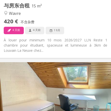
与房东合租
其他
15 m²
安静
氛围:
Wavre
是
无障碍通道:
420 €
禁烟
吸烟:
不含杂费
否
宠物:
4 天前
4 天前
1 9月
À louer pour minimum 10 mois 2026/2027 LLN Reste 1
chambre pour étudiant, spacieuse et lumineuse à 3km de
Louvain La Neuve chez...
实用信息
430 €
租金:
60 €
水电费:
12个月
租期:
否
住房登记:
布局
共用
浴室:
共用
厨房: