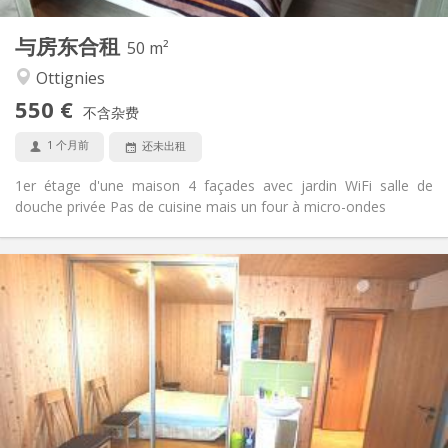
3
私人房间:
与房东合租
其他
50 m²
安静, 温馨, 学习氛围
氛围:
Ottignies
否
无障碍通道:
550 €
禁烟
吸烟:
不含杂费
否
宠物:
1 个月前
还未出租
1er étage d'une maison 4 façades avec jardin WiFi salle de
douche privée Pas de cuisine mais un four à micro-ondes
实用信息
610 €
租金:
90 €
水电费:
12个月
租期:
否
住房登记:
布局
共用
浴室:
共用
厨房: