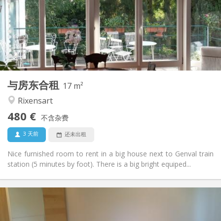
有登记条件
住房登记:
布局
共用
浴室:
共用
厨房:
2
17 m
面积:
1
私人房间:
与房东合租
其他
17 m²
温馨, 安静
氛围:
Rixensart
否
无障碍通道:
480 €
禁烟
吸烟:
不含杂费
否
宠物:
3 天前
还未出租
Nice furnished room to rent in a big house next to Genval train
station (5 minutes by foot). There is a big bright equiped...
实用信息
400 €
租金: