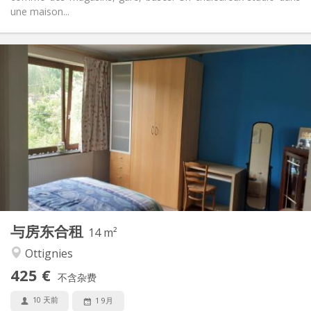
une maison...
实用信息
425 €
租金:
75 €
水电费:
10个月
租期:
有登记条件
住房登记:
布局
独立
浴室:
共用
厨房:
2
14 m
面积:
4
私人房间:
与房东合租
其他
14 m²
温馨, 安静, 社区氛围
氛围:
Ottignies
否
无障碍通道:
425 €
禁烟
吸烟:
不含杂费
可登记
宠物:
10 天前
1 9月