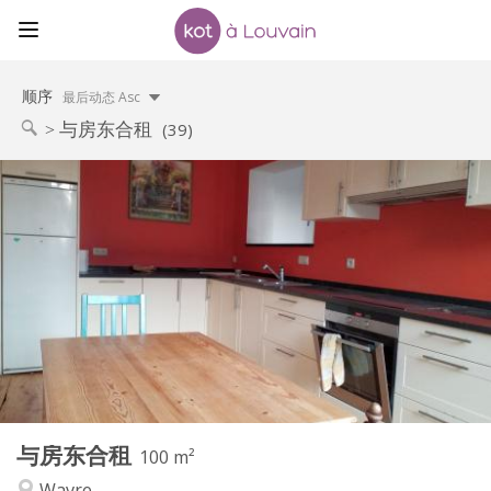
顺序
最后动态 Asc
与房东合租
(39)
实用信息
300 €
租金:
95 €
水电费:
10个月
租期:
否
住房登记:
布局
共用
浴室:
共用
厨房:
2
100 m
面积:
4
私人房间:
与房东合租
其他
100 m²
安静
氛围:
Wavre