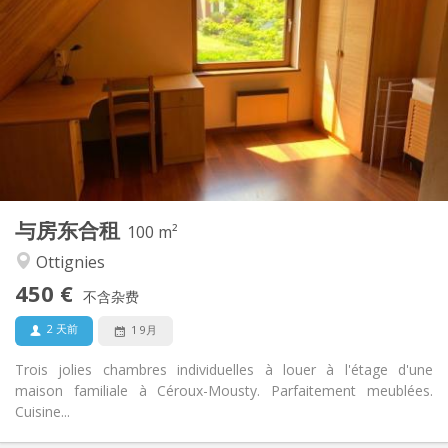
450 €
租金:
50 €
水电费:
12个月
租期:
否
住房登记:
布局
独立
浴室:
独立（单独房间）
厨房:
2
100 m
面积:
1
私人房间:
与房东合租
其他
100 m²
学习氛围, 安静
氛围:
Ottignies
否
无障碍通道:
450 €
禁烟
吸烟:
不含杂费
否
宠物:
2 天前
1 9月
Trois jolies chambres individuelles à louer à l'étage d'une
maison familiale à Céroux-Mousty. Parfaitement meublées.
Cuisine...