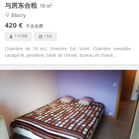
与房东合租
其他
18 m²
学习氛围, 安静
氛围:
Blocry
否
无障碍通道:
420 €
禁烟
吸烟:
不含杂费
否
宠物:
1 个月前
1 9月
Chambre de 18 m2. Orientée Est. Volet. Chambre meublée :
canapé-lit, penderie, table de chevet, bureau et chaise....
实用信息
550 €
租金:
200 €
水电费:
12个月, 11个月, 10个月, 5-6个月, 3-4个月, 月租
租期:
否
住房登记:
布局
独立
浴室:
房间内
厨房:
2
50 m
面积: