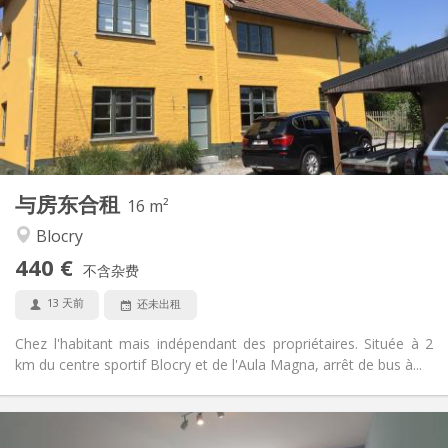
60 €
水电费:
12个月
租期:
否
住房登记:
布局
独立
浴室:
独立（单独房间）
厨房:
2
16 m
面积:
3
私人房间:
与房东合租
其他
16 m²
安静, 学习氛围, 温馨
氛围:
Blocry
否
无障碍通道:
440 €
禁烟
吸烟:
不含杂费
否
宠物:
13 天前
还未出租
Chez l'habitant mais indépendant des propriétaires. Située à 2
km du centre sportif Blocry et de l'Aula Magna, arrêt de bus à...
实用信息