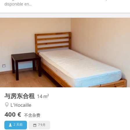
disponible en...
实用信息
400 €
租金:
115 €
水电费:
12个月, 5-6个月
租期:
否
住房登记:
布局
独立
浴室:
独立（单独房间）
厨房:
2
14 m
面积:
2
私人房间:
与房东合租
其他
14 m²
安静, 学习氛围, 温馨
氛围:
L'Hocaille
否
无障碍通道:
400 €
禁烟
吸烟:
不含杂费
否
宠物:
2 天前
7 9月