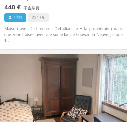
否
无障碍通道:
440 €
禁烟
吸烟:
不含杂费
否
宠物:
1 天前
1 9月
Maison avec 2 chambres (1étudiant. e + la propriétaire) dans
une zone boisée avec vue sur le lac de Louvain-la-Neuve. Je loue
1...
实用信息
560 €
租金:
60 €
水电费:
10个月
租期:
有登记条件
住房登记:
布局
共用
浴室:
共用
厨房:
2
13 m
面积:
1
私人房间: