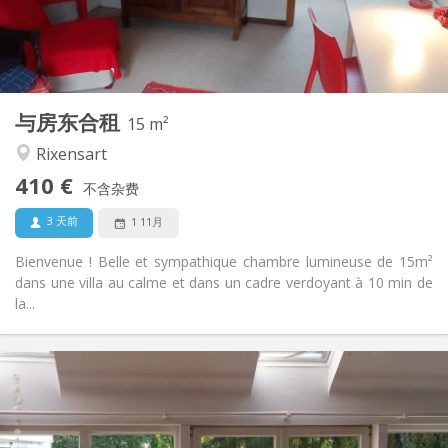
布局
共用
浴室:
共用
厨房:
2
15 m
面积:
1
私人房间:
与房东合租
其他
15 m²
安静, 学习氛围
氛围:
Rixensart
否
无障碍通道:
410 €
禁烟
吸烟:
不含杂费
否
宠物:
3 天前
1 11月
Bienvenue ! Belle et sympathique chambre lumineuse de 15m²
dans une villa au calme et dans un cadre verdoyant à 10 min de
la...
实用信息
480 €
租金:
70 €
水电费:
5-6个月, 3-4个月, 月租
租期: