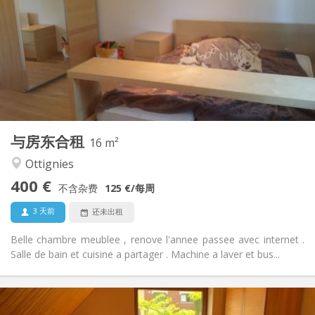
50 €
水电费:
10个月, 5-6个月, 3-4个月, 暑假, 月租, 周租
租期:
否
住房登记:
布局
共用
浴室:
共用
厨房:
2
16 m
面积:
1
私人房间:
与房东合租
其他
16 m²
温馨
氛围:
Ottignies
是
无障碍通道:
400 €
可吸烟
吸烟:
不含杂费
125 €
/每周
否
宠物:
3 天前
还未出租
Belle chambre meublee , renove l'annee passee avec internet .
Salle de bain et cuisine a partager . Machine a laver et bus...
实用信息