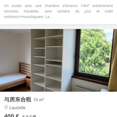
Un studio avec une chambre d'environ 14m² entièrement
rénovée, meublée, avec lumière du jour et volet
extérieur+moustiquaire. La...
实用信息
400 €
租金:
50 €
水电费:
12个月, 5-6个月, 暑假
租期:
否
住房登记:
布局
共用
浴室:
共用
厨房:
2
10 m
面积:
1
私人房间:
与房东合租
其他
10 m²
社区氛围, 安静, 温馨, 学习氛围
氛围:
Lauzelle
否
无障碍通道:
400 €
禁烟
吸烟:
不含杂费