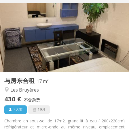
实用信息
430 €
租金:
100 €
水电费:
12个月
租期:
否
住房登记:
布局
共用
浴室:
共用
厨房:
2
17 m
面积:
1
私人房间:
与房东合租
其他
17 m²
学习氛围, 安静
氛围:
Les Bruyères
否
无障碍通道:
430 €
禁烟
吸烟:
不含杂费
否
宠物:
2 天前
1 9月
Chambre en sous-sol de 17m2, grand lit à eau ( 200x220cm)
réfrigérateur et micro-onde au même niveau, emplacement