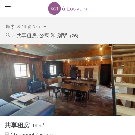
顺序
发布时间 Desc
共享租房, 公寓 和 别墅
(26)
实用信息
460 €
租金:
80 €
水电费:
12个月, 11个月, 10个月
租期:
可登记
住房登记:
布局
独立
浴室:
共用
厨房:
2
18 m
面积:
1
私人房间:
共享租房
其他
18 m²
温馨, 社区氛围, 安静
氛围:
Chaumont-Gistoux