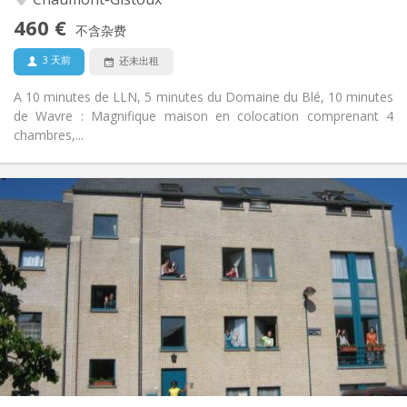
否
无障碍通道:
460 €
可吸烟
吸烟:
不含杂费
否
宠物:
3 天前
还未出租
A 10 minutes de LLN, 5 minutes du Domaine du Blé, 10 minutes
de Wavre : Magnifique maison en colocation comprenant 4
chambres,...
实用信息
430 €
租金:
190 €
水电费:
10个月, 5-6个月
租期:
可登记
住房登记:
布局
共用
浴室:
共用
厨房:
2
12 m
面积:
1
私人房间: