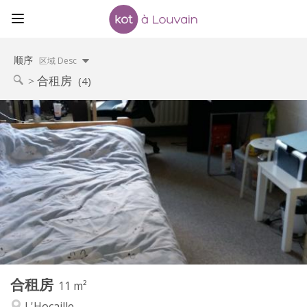
顺序
区域 Desc
合租房
(4)
实用信息
420 €
租金:
110 €
水电费:
12个月
租期:
否
住房登记:
布局
共用
浴室:
共用
厨房:
2
11 m
面积:
1
私人房间:
合租房
其他
11 m²
社区氛围
氛围:
L'Hocaille