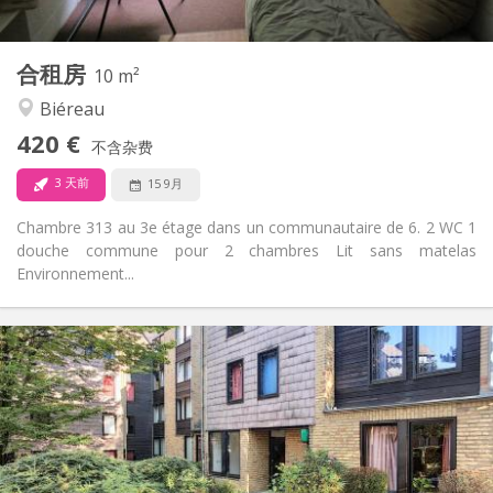
2
10 m
面积:
1
私人房间:
合租房
其他
10 m²
安静
氛围:
Biéreau
否
无障碍通道:
420 €
禁烟
吸烟:
不含杂费
否
宠物:
3 天前
15 9月
Chambre 313 au 3e étage dans un communautaire de 6. 2 WC 1
douche commune pour 2 chambres Lit sans matelas
Environnement...
实用信息
400 €
租金:
60 €
水电费:
12个月
租期:
否
住房登记:
布局