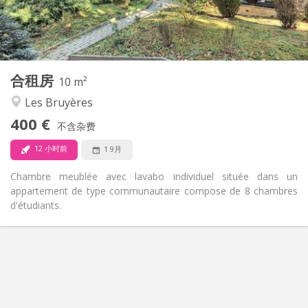
共用
浴室:
共用
厨房:
2
10 m
面积:
1
私人房间:
合租房
其他
10 m²
社区氛围
氛围:
Les Bruyères
否
无障碍通道:
400 €
禁烟
吸烟:
不含杂费
否
宠物:
12 小时前
1 9月
Chambre meublée avec lavabo individuel située dans un
appartement de type communautaire compose de 8 chambres
d'étudiants.