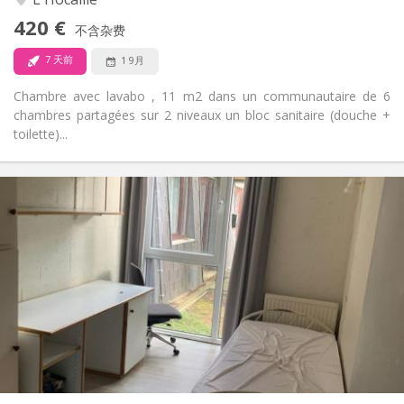
否
无障碍通道:
420 €
禁烟
吸烟:
不含杂费
否
宠物:
7 天前
1 9月
Chambre avec lavabo , 11 m2 dans un communautaire de 6
chambres partagées sur 2 niveaux un bloc sanitaire (douche +
toilette)...
实用信息
330 €
租金:
120 €
水电费:
12个月
租期:
否
住房登记:
布局
共用
浴室:
共用
厨房:
2
11 m
面积:
1
私人房间: