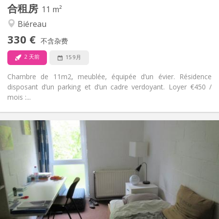
合租房
其他
11 m²
社区氛围, 学习氛围
氛围:
Biéreau
否
无障碍通道:
330 €
禁烟
吸烟:
不含杂费
否
宠物:
2 天前
15 9月
Chambre de 11m2, meublée, équipée d’un évier. Résidence
disposant d’un parking et d’un cadre verdoyant. Loyer €450 /
mois :...
实用信息
420 €
租金:
80 €
水电费:
12个月
租期:
否
住房登记:
布局
共用
浴室:
共用
厨房: