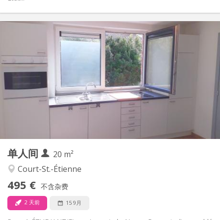
实用信息
495 €
租金:
100 €
水电费:
12个月
租期:
否
住房登记:
布局
独立
浴室:
房间内
厨房:
2
20 m
面积:
1
私人房间:
单人间
其他
20 m²
安静
氛围:
Court-St.-Étienne
否
无障碍通道:
495 €
禁烟
吸烟:
不含杂费
否
宠物:
2 天前
15 9月