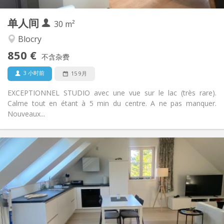
1
私人房间:
单人间
其他
30 m²
安静, 温馨
氛围:
Blocry
否
无障碍通道:
850 €
禁烟
吸烟:
不含杂费
否
宠物:
3 小时前
15 9月
EXCEPTIONNEL STUDIO avec une vue sur le lac (très rare).
Calme tout en étant à 5 min du centre. A ne pas manquer.
Nouveaux...
实用信息
850 €
租金:
50 €
水电费:
12个月
租期:
否
住房登记:
布局