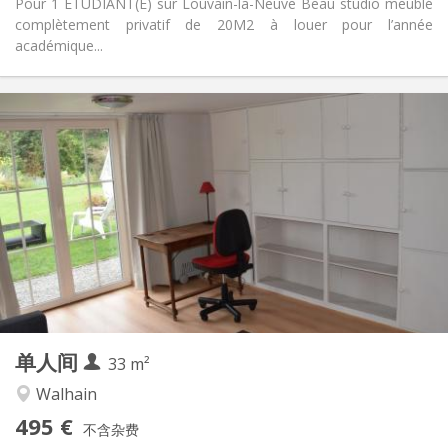
Pour 1 ÉTUDIANT(E) sur Louvain-la-Neuve Beau studio meublé
complètement privatif de 20M2 à louer pour l’année
académique...
实用信息
495 €
租金:
100 €
水电费:
12个月, 10个月, 5-6个月, 暑假, 月租
租期:
否
住房登记:
布局
独立
浴室:
独立（单独房间）
厨房:
2
33 m
面积:
3
私人房间:
单人间
其他
33 m²
安静, 学习氛围, 温馨
氛围:
Walhain
否
无障碍通道:
495 €
禁烟
吸烟:
不含杂费