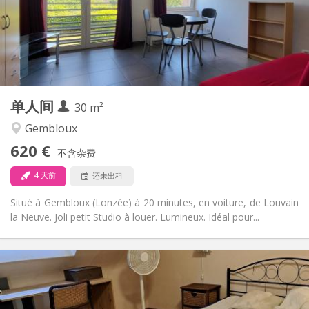
布局
独立
浴室:
独立（单独房间）
厨房:
2
30 m
面积:
3
私人房间:
单人间
其他
30 m²
安静
氛围:
Gembloux
否
无障碍通道:
620 €
禁烟
吸烟:
不含杂费
否
宠物:
4 天前
还未出租
Situé à Gembloux (Lonzée) à 20 minutes, en voiture, de Louvain
la Neuve. Joli petit Studio à louer. Lumineux. Idéal pour...
实用信息
450 €
租金:
50 €
水电费: