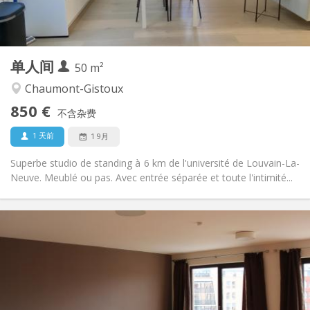
独立
浴室:
房间内
厨房:
2
50 m
面积:
2
私人房间:
单人间
其他
50 m²
温馨, 安静
氛围:
Chaumont-Gistoux
否
无障碍通道:
850 €
禁烟
吸烟:
不含杂费
否
宠物:
1 天前
1 9月
Superbe studio de standing à 6 km de l'université de Louvain-La-
Neuve. Meublé ou pas. Avec entrée séparée et toute l'intimité...
实用信息
600 € (300 €/个人)
租金:
70 € (35 €/个人)
水电费:
12个月
租期:
可登记
住房登记: