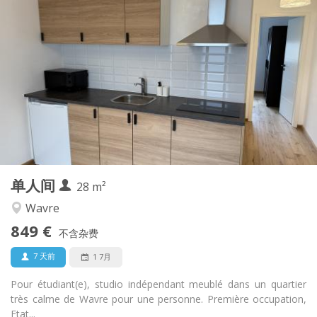
实用信息
849 €
租金:
1 €
水电费:
12个月, 11个月, 10个月, 5-6个月, 3-4个月
租期:
否
住房登记:
布局
独立
浴室:
独立（单独房间）
厨房:
2
28 m
面积:
2
私人房间:
单人间
其他
28 m²
学习氛围
氛围:
Wavre
否
无障碍通道:
849 €
禁烟
吸烟:
不含杂费
否
宠物:
7 天前
1 7月
Pour étudiant(e), studio indépendant meublé dans un quartier
très calme de Wavre pour une personne. Première occupation,
Etat...