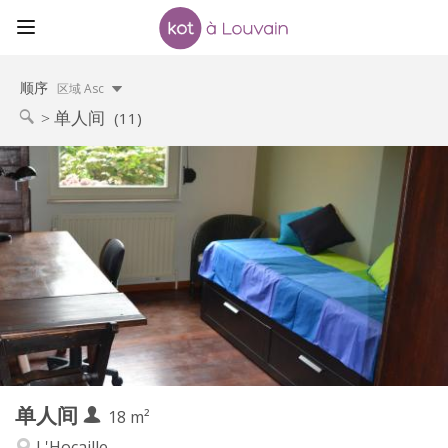
顺序
区域 Asc
单人间
(11)
实用信息
450 €
租金:
150 €
水电费:
5-6个月, 暑假
租期:
可登记
住房登记:
布局
独立
浴室:
独立（单独房间）
厨房:
2
18 m
面积:
1
私人房间:
单人间
其他
18 m²
安静, 学习氛围, 温馨
氛围:
L'Hocaille