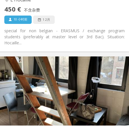
是
无障碍通道:
450 €
禁烟
吸烟:
不含杂费
否
宠物:
10 小时前
1 2月
special for non belgian - ERASMUS / exchange program
students (preferably at master level or 3rd Bac). Situation:
Hocaille...
实用信息
875 € (438 €/个人)
租金:
100 € (50 €/个人)
水电费:
12个月
租期:
有登记条件
住房登记:
布局
独立
浴室:
独立（单独房间）
厨房:
2
50 m
面积:
4
私人房间: