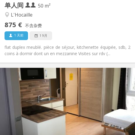
单人间
其他
50 m²
安静, 学习氛围
氛围:
L'Hocaille
否
无障碍通道:
875 €
可吸烟
吸烟:
不含杂费
否
宠物:
1 天前
1 9月
flat duplex meublé. pièce de séjour, kitchenette équipée, sdb, 2
coins à dormir dont un en mezzanine Visites sur rdv (...
实用信息
850 €
租金:
100 €
水电费:
12个月
租期:
否
住房登记:
布局
独立
浴室:
房间内
厨房:
2
30 m
面积: