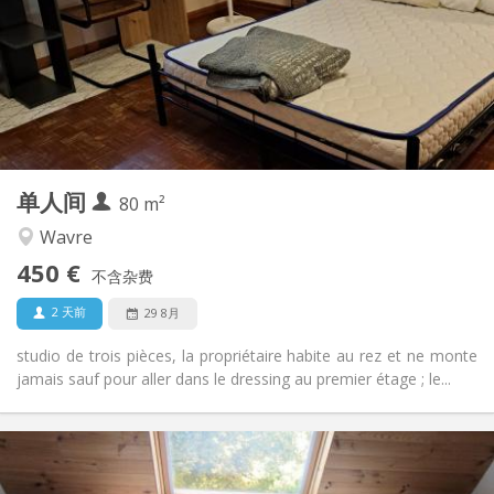
12个月
租期:
否
住房登记:
布局
独立
浴室:
房间内
厨房:
2
80 m
面积:
3
私人房间:
单人间
其他
80 m²
温馨
氛围:
Wavre
否
无障碍通道:
450 €
禁烟
吸烟:
不含杂费
否
宠物:
2 天前
29 8月
studio de trois pièces, la propriétaire habite au rez et ne monte
jamais sauf pour aller dans le dressing au premier étage ; le...
实用信息
500 €
租金: