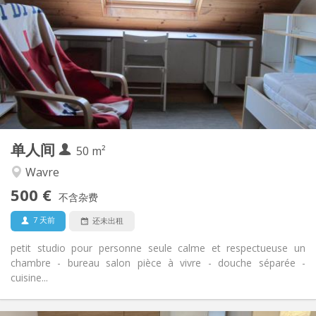
50 €
水电费:
10个月
租期:
否
住房登记:
布局
独立
浴室:
独立（单独房间）
厨房:
2
50 m
面积:
3
私人房间:
单人间
其他
50 m²
安静, 学习氛围
氛围:
Wavre
否
无障碍通道:
500 €
禁烟
吸烟:
不含杂费
否
宠物:
7 天前
还未出租
petit studio pour personne seule calme et respectueuse un
chambre - bureau salon pièce à vivre - douche séparée -
cuisine...