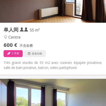
布局
独立
浴室:
独立（单独房间）
厨房:
2
55 m
面积:
3
私人房间:
单人间
其他
55 m²
学习氛围, 安静
氛围:
Centre
是
无障碍通道:
600 €
禁烟
吸烟:
不含杂费
否
宠物:
2 天前
还未出租
Très grand sturdio de 55 m2 avec cuisines équipée privativve,
salle de bain privative, balcon, video parlophone
实用信息
620 €
租金:
150 €
水电费:
12个月
租期:
否
住房登记: