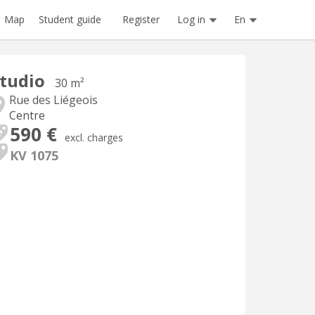
Register
Log in
En
Map
Student guide
tudio
30 m²
Rue des Liégeois
Centre
590 €
excl. charges
KV 1075