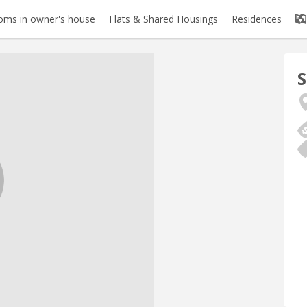
oms in owner's house
Flats & Shared Housings
Residences
S