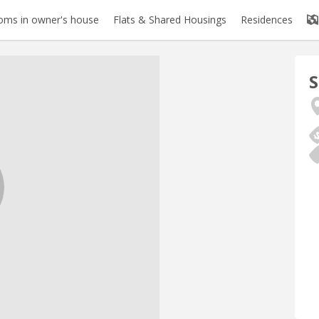
oms in owner's house
Flats & Shared Housings
Residences
S