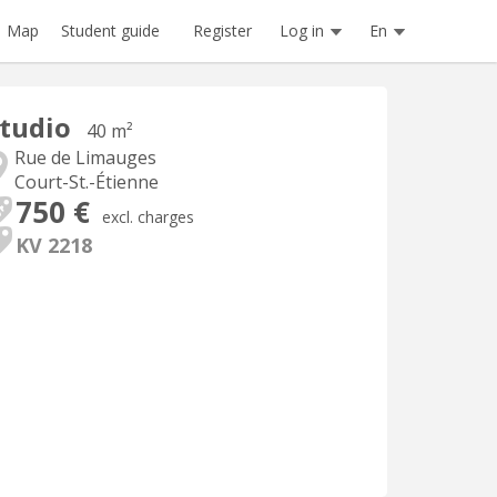
Register
Log in
En
Map
Student guide
tudio
40 m²
Rue de Limauges
Court-St.-Étienne
750 €
excl. charges
KV 2218