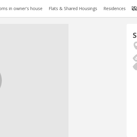
oms in owner's house
Flats & Shared Housings
Residences
S