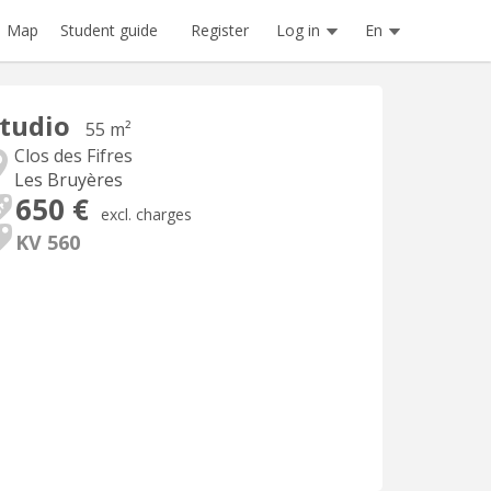
Register
Log in
En
Map
Student guide
tudio
55 m²
Clos des Fifres
Les Bruyères
650 €
excl. charges
KV 560