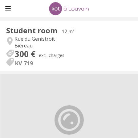
Student room
12 m²
Rue du Genistroit
Biéreau
300 €
excl. charges
KV 719