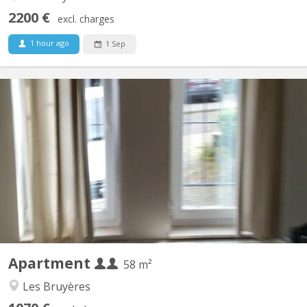
2200 €
excl. charges
1 hour ago
1 Sep
KV 277
Appartement tout confort aux Bruyères composé de : - Grande
chambre séparée et une autre pièce/bureau ou ch. avec meubles
à disposition. - Salon et Sam meublés, - WC séparé avec lave-
mains, tablette et miroir - Cuisine équipée avec grand four
électrique, 4 taques électrique Indiction, frigo,...
Apartment
58 m²
Les Bruyères