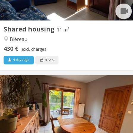
Shared housing
11 m²
Biéreau
430 €
excl. charges
4 days ago
8 Sep
KV 2209
Chambre dispo dans une coloc à Louvain-la-Neuve Salut ! Une
place se libère dans une superbe colocation à Louvain-la-Neuve
à partir du 1er août. La colocation est composée de : Violette – la
trentaine, j'aime le sport, j’adore cuisiner et me plonger dans un
bon livre. Plutôt calme au...