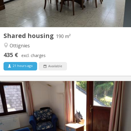
Shared housing
190 m²
Ottignies
435 €
excl. charges
21 hours ago
Available
KV 1617
Vidéo disponible ici ! Agréable maison communautaire de 6
étudiant(e)s, située à Vieusart, juste en périphérie de Louvain-la-
Neuve Domiciliation possible. Non-fumeur. Wifi gratuit. Quartier
vert et calme : 32 rue de Mèves, 1325 Corroy-le-Grand. A
partager : cuisine équipée (4 taques...