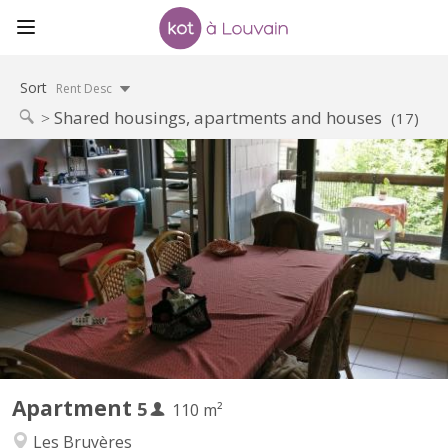
Sort
Rent Desc
Shared housings, apartments and houses
(17)
KV 1793
Appartement meublé 5 chambres Quartier des Bruyères, à 1348
Louvain-la-Neuve, à 150 m de la Place Montesquieu (proximité
centre et facilités). Appartement de 110 m2 pour 5 étudiant(e)s
solidaires, non-fumeurs : 5 chambres, hall, cuisine équipée,
remise, salle de bain avec WC, terrasse, salle...
Apartment
5
110 m²
Les Bruyères