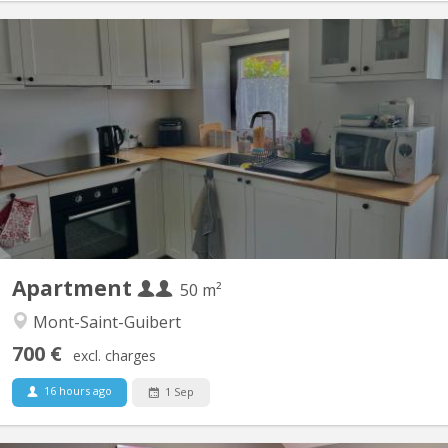
KV 2223
Duplex de 50 m2 situé à Mont-Saint-Guibert dans rue calme Rue
Demi-Lune Le rez comporte un coin cuisine et un salon. A
l'étage, se trouvent une chambre à coucher, la salle de bain
(douche) et la toilette (wc séparé) Un espace buanderie est à
disposition. Pour couple d'étudiant. e. s ou 1...
Apartment
50 m²
Mont-Saint-Guibert
700 €
excl. charges
16 hours ago
1 Sep