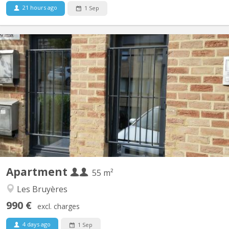
21 hours ago
1 Sep
KV 2081
Appartement lumineux de 56m2 disponible, et possible pour 2
personnes ou couple. Un salon meublé avec 2 divans-lits, tapis et
table de salon et rangé table-bureau; une grande chambre avec 2
lits (1 grand 2 personnes et 1personne), 2 placards de
rangement, et bureau avec fauteuil ; cuisine équipée...
Apartment
55 m²
Les Bruyères
990 €
excl. charges
4 days ago
1 Sep