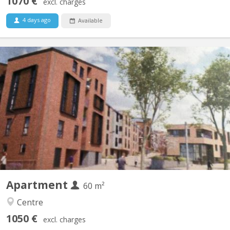
1070 €
excl. charges
4 days ago
Available
KV 1459
Furnished 1-bedroom apartment, built in 2020, centrally located
in a new residential complex in Courbevoie with views of the
gardens. 3 minutes (250m) from the Esplanade supermarket.
SNCB train station (300m). Bus station 11 minutes (900m). E411
motorway at the parking lot exit. Living room with...
Apartment
60 m²
Centre
1050 €
excl. charges