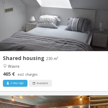
maison bourgeoise 3 niveaux : au rez le propriétaire colocataire,
au 1er et 2ème colocataires étudiants 230 m2 à disposition!! , 4
ch au 1er, 2 salles de bain , une salle de douche , 2 wc, au 2 ème
, 3 chambres 1 salle de douche wc et lavabo, un Grand, d living 2
grands canapés 2 fauteuils pour...
Shared housing
230 m²
Wavre
465 €
excl. charges
2 days ago
Available
KV 1961