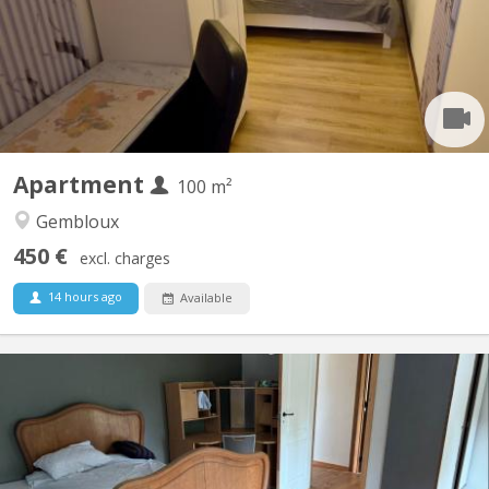
faculté d'agronomie vous bénéficierez d'un lit double et un
bureau dans une chambre avec vue sur jardin. Salle de bain
spacieuse. Cuisine ouverte donnant sur le séjour....
Apartment
100 m²
Gembloux
450 €
excl. charges
14 hours ago
Available
KV 2096
Des places se libèrent dans une colocation de choix à Vieusart !
🔸 Deux maisons mitoyennes (4p + 2p) 🔸 Emplacement
enchanteur à Vieux-Sart, dans le lieu-dit "la Place" 🔸 Cadre
bucolique, propice à de nombreuses balades 🔸 Cour orientée