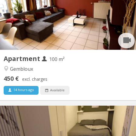
des commerces et à une minute de la faculté d'agronomie vous
bénéficierez d'un lit double et un bureau dans une chambre avec
vue sur jardin. Salle de bain spacieuse. Cuisine ouverte donnant
sur le séjour. Touts deux moderne et très...
Apartment
100 m²
Gembloux
450 €
excl. charges
14 hours ago
Available
KV 1927
Belle coloc full équipée et meublée, en plein centre, au calme,
non loin de la gare, près des commerces et à une minute de la