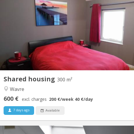
KV 1330
Régent en éducation physique loue chambre(lit double) dans une
belle villa pour UNIQUEMENT étudiant(e), stagiaire sérieux(se) et
soigneux(se). Salle de douche privatisée, TV, Wi-fi, fitness, grand
jardin, bureau, Lave linge, parking privé. Endroit calme, idéal pour
étudier. A 8 min...
Shared housing
300 m²
Wavre
600 €
excl. charges
200 €
/week
40 €
/day
7 days ago
Available
KV 1760