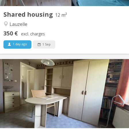
Shared housing
12 m²
Lauzelle
350 €
excl. charges
1 day ago
1 Sep
KV 2089
Chambre individuelle Cuisine et salle de bain commune