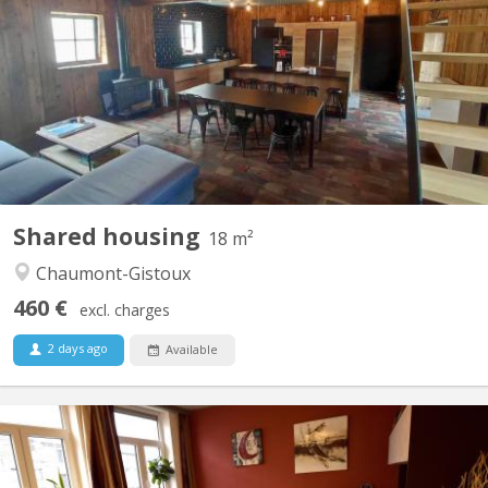
A 10 minutes de LLN, 5 minutes du Domaine du Blé, 10 minutes
de Wavre : Magnifique maison en colocation comprenant 4
chambres, de grands espaces communs dont un salon de jeux,
une buanderie, une cuisine super équipée, un jardin et une très
grande terrasse dans un environnement verdoyant....
Shared housing
18 m²
Chaumont-Gistoux
460 €
excl. charges
2 days ago
Available
KV 1926
Belle Coloc en plein centre, au calme, non loin de la gare, près