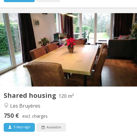
KV 822
Période locative court terme: 08/06/26 - 07/09/26 1 chambre à
louer (occupation simple) dans une colocation de 2 personnes,
avec douche privative dans une maison meublée et toute
équipée avec terrasse, jardin et parking. Cadre vert et tranquille,
située proche du centre ville et des grands axes...
Shared housing
120 m²
Les Bruyères
750 €
excl. charges
5 days ago
Available