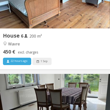
sud 🔸 Bail annuel renouvelable 🔸 Chaque maison offre...
House
6
200 m²
Wavre
450 €
excl. charges
22 hours ago
1 Sep
KV 2122
Premium 200 m² shared apartment in Vieusart • 200 m² of bright,
fully equipped space • Large south-facing garden + terrace • 3
spacious 18 m² bedrooms • Quiet neighborhood near Louvain-la-
Neuve • Parking spaces in front of the house 3 Rooms available
18M2 Each room is furnished, bright and...