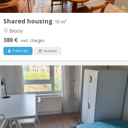
Shared housing
10 m²
Blocry
380 €
excl. charges
6 days ago
Available
KV 1465
familiale à Lauzelle (Louvain-la-Neuve) Nous proposons une
chambre meublée à louer dans une maison familiale située dans
le quartier résidentiel de Lauzelle, à Louvain-la-Neuve. La maison
est partagée avec la propriétaire, un étudiant en Erasmus à
UCLouvain et un élève en retho au LMV. 🔹...