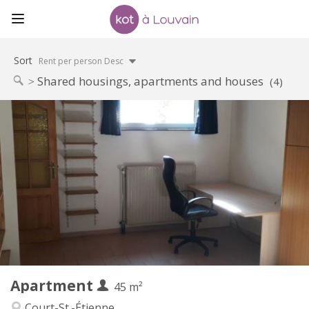
Sort
Rent per person Desc
Shared housings, apartments and houses
(4)
Practical Info
560 €
Rent:
100 €
Charges:
12 months
Duration:
No
Domiciliation:
Arrangement
Private bathroom
Bathroom:
Private (separate room)
Kitchen:
2
45 m
Surface:
3
Private rooms:
Apartment
Other
45 m²
Studious
Atmosphere:
Court-St.-Étienne