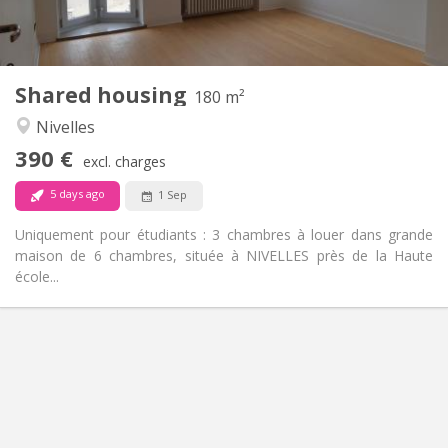
Shared kitchen
Kitchen:
2
180 m
Surface:
1
Private rooms:
Shared housing
Other
180 m²
Calm
Atmosphere:
Nivelles
No
Access for disabled:
390 €
Non-smoking
Smoking:
excl. charges
No
Pets:
5 days ago
1 Sep
Uniquement pour étudiants : 3 chambres à louer dans grande
maison de 6 chambres, située à NIVELLES près de la Haute
école...