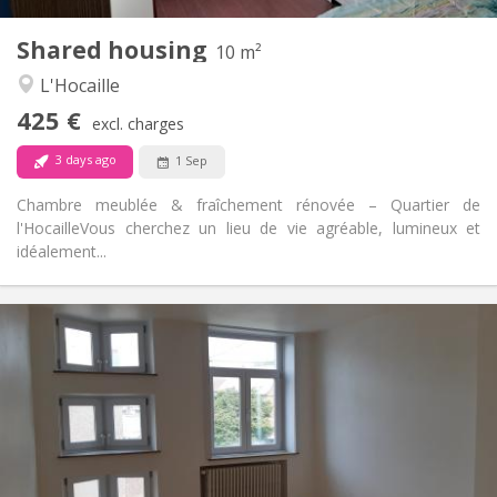
1
Private rooms:
Shared housing
Other
10 m²
Calm, studious, warm
Atmosphere:
L'Hocaille
No
Access for disabled:
425 €
Non-smoking
Smoking:
excl. charges
No
Pets:
3 days ago
1 Sep
Chambre meublée & fraîchement rénovée – Quartier de
l'Hocaille ​Vous cherchez un lieu de vie agréable, lumineux et
idéalement...
Practical Info
390 €
Rent:
75 €
Charges:
12 months
Duration:
With conditions
Domiciliation:
Arrangement
Shared bathroom
Bathroom: