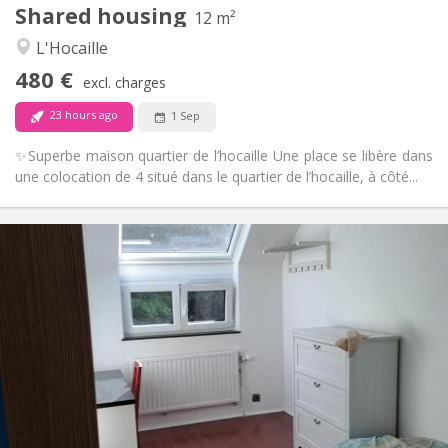
Shared housing
Other
12 m²
Warm, community
Atmosphere:
L'Hocaille
No
Access for disabled:
480 €
Smoking ok
Smoking:
excl. charges
No
Pets:
23 hours ago
1 Sep
✨Superbe maison quartier de l’hocaille Une place se libère dans
une colocation de 4 situé dans le quartier de l’hocaille, à côté...
Practical Info
425 €
Rent:
150 €
Charges:
12 months, 11 months, 10 months
Duration:
No
Domiciliation:
Arrangement
Shared bathroom
Bathroom:
Shared kitchen
Kitchen:
2
10 m
Surface: