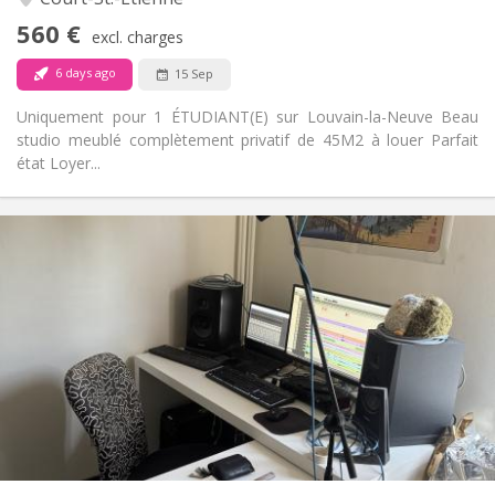
No
Access for disabled:
560 €
Non-smoking
Smoking:
excl. charges
No
Pets:
6 days ago
15 Sep
Uniquement pour 1 ÉTUDIANT(E) sur Louvain-la-Neuve Beau
studio meublé complètement privatif de 45M2 à louer Parfait
état Loyer...
Practical Info
480 €
Rent:
50 €
Charges:
12 months
Duration:
No
Domiciliation:
Arrangement
Shared bathroom
Bathroom:
Shared kitchen
Kitchen:
2
12 m
Surface:
1
Private rooms: