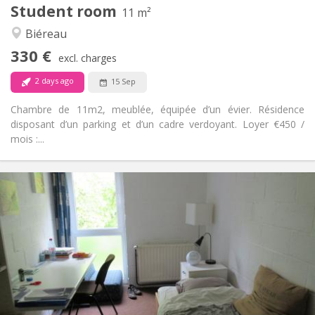
Student room
Other
11 m²
Community, studious
Atmosphere:
Biéreau
No
Access for disabled:
330 €
Non-smoking
Smoking:
excl. charges
No
Pets:
2 days ago
15 Sep
Chambre de 11m2, meublée, équipée d’un évier. Résidence
disposant d’un parking et d’un cadre verdoyant. Loyer €450 /
mois :...
Practical Info
420 €
Rent:
80 €
Charges:
12 months
Duration:
No
Domiciliation:
Arrangement
Shared bathroom
Bathroom:
Shared kitchen
Kitchen: