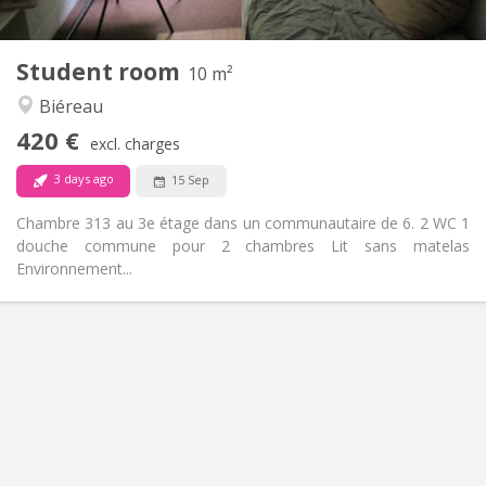
2
10 m
Surface:
1
Private rooms:
Student room
Other
10 m²
Calm
Atmosphere:
Biéreau
No
Access for disabled:
420 €
Non-smoking
Smoking:
excl. charges
No
Pets:
3 days ago
15 Sep
Chambre 313 au 3e étage dans un communautaire de 6. 2 WC 1
douche commune pour 2 chambres Lit sans matelas
Environnement...