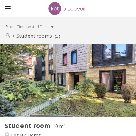
Sort
Time posted Desc
Student rooms
(3)
Practical Info
400 €
Rent:
60 €
Charges:
12 months
Duration:
No
Domiciliation:
Arrangement
Shared bathroom
Bathroom:
Shared kitchen
Kitchen:
2
10 m
Surface:
1
Private rooms:
Student room
Other
10 m²
Community
Atmosphere:
Les Bruyères