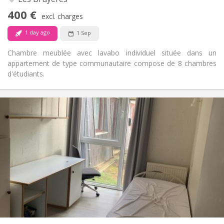
No
Access for disabled:
400 €
Non-smoking
Smoking:
excl. charges
No
Pets:
1 day ago
1 Sep
Chambre meublée avec lavabo individuel située dans un
appartement de type communautaire compose de 8 chambres
d'étudiants.
Practical Info
330 €
Rent:
120 €
Charges:
12 months
Duration:
No
Domiciliation:
Arrangement
Shared bathroom
Bathroom:
Shared kitchen
Kitchen:
2
11 m
Surface:
1
Private rooms: