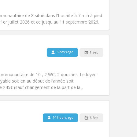
warm
Atmosphere:
Community, studious,
munautaire de 8 situé dans l'hocaille à 7 min à pied
Other
e 1er juillet 2026 et ce jusqu'au 11 septembre 2026.
5 days ago
1 Sep
Pets:
No
Smoking:
Non-smoking
Access for disabled:
No
mmunautaire de 10 , 2 WC, 2 douches. Le loyer
Atmosphere:
Community
yable soit en au début de l’année soit
Other
 245€ (sauf changement de la part de la...
14 hours ago
6 Sep
Pets:
No
Smoking:
Non-smoking
Access for disabled:
No