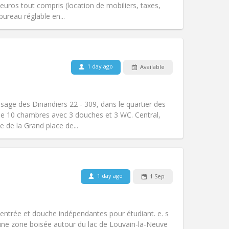
uros tout compris (location de mobiliers, taxes,
Other
bureau réglable en...
Pets:
No
1 day ago
Available
Smoking:
Non-smoking
Access for disabled:
No
warm, studious
age des Dinandiers 22 - 309, dans le quartier des
Atmosphere:
Calm, community,
 10 chambres avec 3 douches et 3 WC. Central,
Other
e de la Grand place de...
Pets:
No
1 day ago
1 Sep
Smoking:
Non-smoking
Access for disabled:
No
warm
entrée et douche indépendantes pour étudiant. e. s
Atmosphere:
Community, calm,
e zone boisée autour du lac de Louvain-la-Neuve