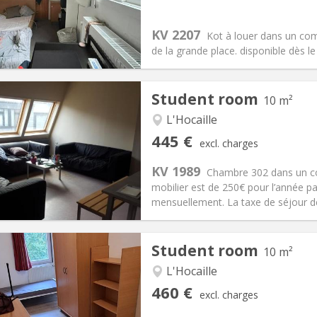
s:
62 €
Kitchen:
Shared kitchen
90 €
Bathroom:
Shared bathroom
KV 2207
Kot à louer dans un com
ical Info
Arrangement
de la grande place. disponible dès l
Student room
10 m²
L'Hocaille
iation:
Allowed
Private rooms:
1
445 €
excl. charges
n:
12 months
Surface:
10 m
2
s:
55 €
Kitchen:
Shared kitchen
KV 1989
Chambre 302 dans un co
45 €
Bathroom:
Shared bathroom
mobilier est de 250€ pour l’année pa
ical Info
Arrangement
mensuellement. La taxe de séjour de
Student room
10 m²
L'Hocaille
iation:
No
Private rooms:
1
460 €
excl. charges
n:
12 months
Surface:
10 m
2
s:
70 €
Kitchen:
Shared kitchen