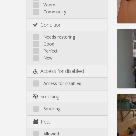
Rent:
4
Other
Warm
Community
Pract
Condition
Needs restoring
Good
Domicil
Perfect
Duratio
New
Charge
Rent:
2
Access for disabled
Pract
Access for disabled
Smoking
Smoking
Domicil
Pets
Duratio
Charge
Rent:
4
Allowed