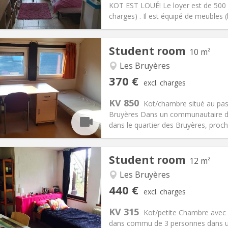
KOT EST LOUÉ! Le loyer est de 500 e
ical Info
Arrangement
charges) . Il est équipé de meubles (
Student room
10 m²
Les Bruyères
iation:
No
Private rooms:
1
370 €
excl. charges
n:
Summer vacation
Surface:
10 m
2
s:
5 €
Kitchen:
Shared kitchen
KV 850
Kot/chambre situé au pass
70 €
Bathroom:
Shared bathroom
Bruyères Dans un communautaire de
ical Info
Arrangement
dans le quartier des Bruyères, proch
Student room
12 m²
Les Bruyères
iation:
No
Private rooms:
1
440 €
excl. charges
n:
12 months
Surface:
12 m
2
s:
60 €
Kitchen:
Shared kitchen
KV 315
Kot/petite Chambre avec 
40 €
Bathroom:
Private bathroom
dans commu de 3 personnes dans un