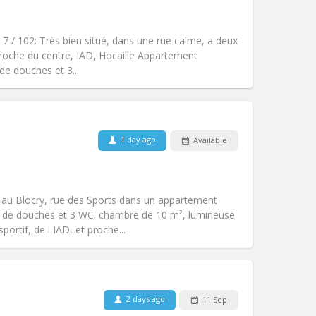
Pets:
No
Smoking:
Non-smoking
Access for disabled:
No
 7 / 102: Très bien situé, dans une rue calme, a deux
Atmosphere:
Studious, community
 proche du centre, IAD, Hocaille Appartement
Other
e douches et 3...
1 day ago
Available
Pets:
No
Smoking:
Non-smoking
Access for disabled:
No
é au Blocry, rue des Sports dans un appartement
Atmosphere:
Studious, community
s de douches et 3 WC. chambre de 10 m², lumineuse
Other
ortif, de l IAD, et proche...
2 days ago
11 Sep
Pets:
No