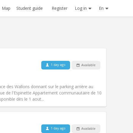
Register
Log in
En
Map
Student guide
1 day ago
Available
Pets:
No
Smoking:
Non-smoking
Access for disabled:
No
ace des Wallons donnant sur le parking arrière au
Atmosphere:
Community, studious
nue de l'Espinette Appartement communautaire de 10
Other
ponible dès le 1 aout...
1 day ago
Available