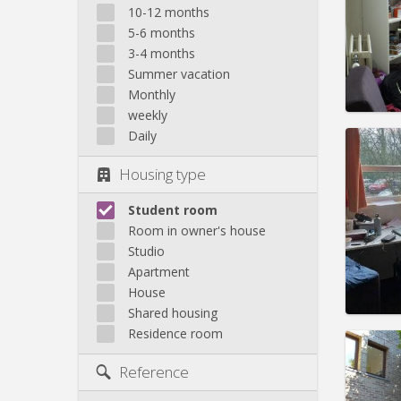
Domicil
10-12 months
Duratio
5-6 months
Charge
3-4 months
Rent:
2
Summer vacation
Pract
Monthly
weekly
Daily
Housing type
Domicil
Student room
Duratio
Room in owner's house
Charge
Studio
Rent:
2
Apartment
Pract
House
Shared housing
Residence room
Reference
Domicil