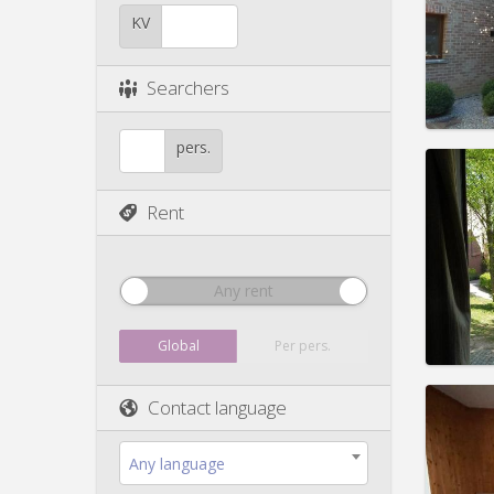
Duratio
KV
Charge
Rent:
4
Searchers
Pract
pers.
Rent
Domicil
Duratio
Charge
Any rent
Rent:
3
Pract
Global
Per pers.
Contact language
Domicil
Any language
Duratio