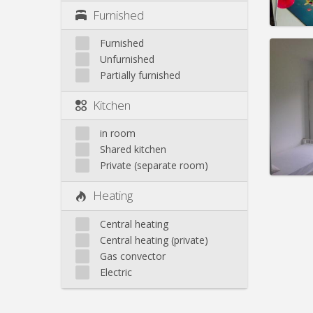
Pract
Furnished
Furnished
Unfurnished
Partially furnished
Domicil
Duratio
Kitchen
Charge
Rent:
4
in room
Shared kitchen
Pract
Private (separate room)
Heating
Central heating
Central heating (private)
Gas convector
Electric