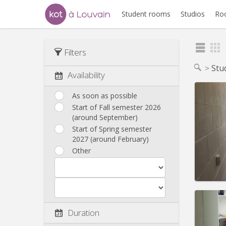
Student rooms
Studios
Ro
Filters
Stu
Availability
As soon as possible
Start of Fall semester 2026
(around September)
Domicil
Duratio
Start of Spring semester
Charge
2027 (around February)
Rent:
2
Other
Pract
Duration