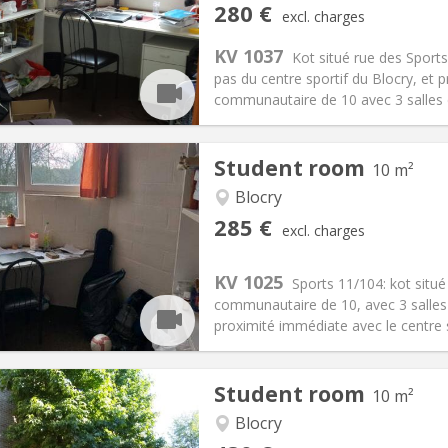
iation:
No
Private rooms:
2
280 €
excl. charges
n:
Summer vacation
Surface:
10 m
2
s:
10 €
Kitchen:
Shared kitchen
KV 1037
Kot situé rue des Sports
80 €
Bathroom:
Shared bathroom
pas du centre sportif du Blocry, et
ical Info
Arrangement
communautaire de 10 avec 3 salles d
Student room
10 m²
Blocry
285 €
iation:
No
Private rooms:
2
excl. charges
n:
Summer vacation
Surface:
10 m
2
s:
5 €
Kitchen:
Shared kitchen
KV 1025
Sports 11/104: kot situ
85 €
Bathroom:
Shared bathroom
communautaire de 10, avec 3 salle
ical Info
Arrangement
proximité immédiate avec le centre sp
Student room
10 m²
Blocry
iation:
No
Private rooms:
1