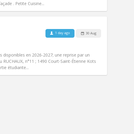
Other
açade . Petite Cuisine...
1 day ago
30 Aug
Pets:
No
Smoking:
Non-smoking
Access for disabled:
No
s disponibles en 2026-2027; une reprise par un
Atmosphere:
Calm, studious, warm
du RUCHAUX, n°11 ; 1490 Court-Saint-Étienne Kots
Other
tie étudiante...