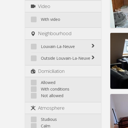
Charge
Video
Rent:
3
With video
Pract
Neighbourhood
Louvain-La-Neuve
Domicil
Biéreau
Outside Louvain-La-Neuve
Duratio
Blocry
Charge
Court-St.-Étienne
Domiciliation
Rent:
4
Centre
Gembloux
L'Hocaille
Pract
Genappe
Allowed
La Baraque
With conditions
Mont-Saint-Guibert
Lauzelle
Not allowed
Nivelles
Les Bruyères
Ottignies
Atmosphere
Rixensart
Domicil
Walhain
Studious
Duratio
Wavre
Charge
Calm