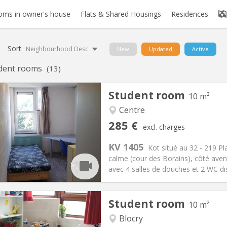
oms in owner's house
Flats & Shared Housings
Residences
Sort
Neighbourhood Desc
New
Updated
Active
dent rooms
(13)
Student room
10 m²
Centre
iation:
No
Private rooms:
1
285 €
excl. charges
n:
Summer vacation, monthly
Surface:
10 m
2
s:
10 €
Kitchen:
Shared kitchen
KV 1405
Kot situé au 32 - 219 Pl
85 €
Bathroom:
Shared bathroom
calme (cour des Borains), côté ave
ical Info
Arrangement
avec 4 salles de douches et 2 WC dis
Student room
10 m²
Blocry