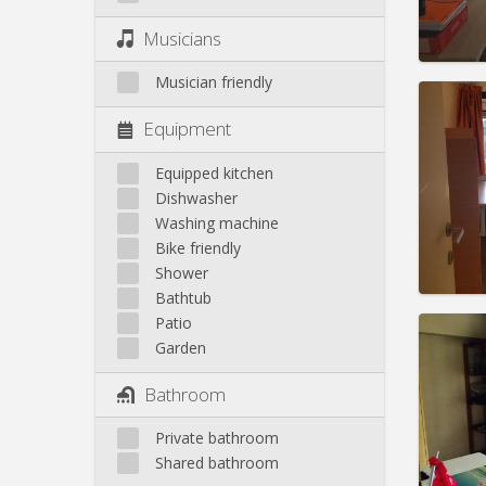
Pract
Musicians
Musician friendly
Equipment
Domicil
Equipped kitchen
Duratio
Dishwasher
Charge
Washing machine
Rent:
3
Bike friendly
Pract
Shower
Bathtub
Patio
Garden
Domicil
Bathroom
Duratio
Charge
Private bathroom
Rent:
4
Shared bathroom