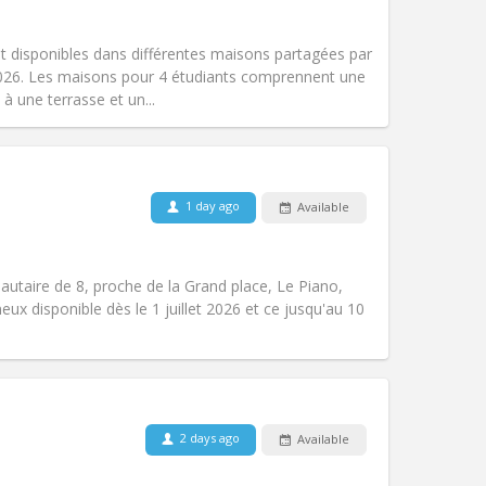
Smoking:
Non-smoking
Access for disabled:
No
t disponibles dans différentes maisons partagées par
Atmosphere:
Warm, calm
/2026. Les maisons pour 4 étudiants comprennent une
Other
 une terrasse et un...
1 day ago
Available
Pets:
No
Smoking:
Non-smoking
Access for disabled:
No
utaire de 8, proche de la Grand place, Le Piano,
Atmosphere:
Community, studious
neux disponible dès le 1 juillet 2026 et ce jusqu'au 10
Other
Pets:
No
2 days ago
Available
Smoking:
Non-smoking
Access for disabled:
No