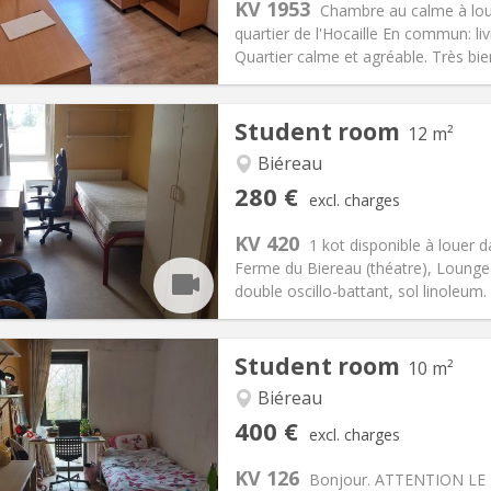
KV 1953
Chambre au calme à lou
60 €
Bathroom:
Shared bathroom
quartier de l'Hocaille En commun: l
ical Info
Arrangement
Quartier calme et agréable. Très bien
Student room
12 m²
Biéreau
iation:
No
Private rooms:
1
280 €
excl. charges
n:
Summer vacation, monthly
Surface:
12 m
2
s:
10 €
Kitchen:
Shared kitchen
KV 420
1 kot disponible à louer 
80 €
Bathroom:
Shared bathroom
Ferme du Biereau (théatre), Loungea
ical Info
Arrangement
double oscillo-battant, sol linoleum. V
Student room
10 m²
Biéreau
iation:
No
Private rooms:
1
400 €
excl. charges
n:
12 months
Surface:
10 m
2
s:
100 €
Kitchen:
Shared kitchen
KV 126
Bonjour. ATTENTION LE KO
00 €
Bathroom:
Shared bathroom