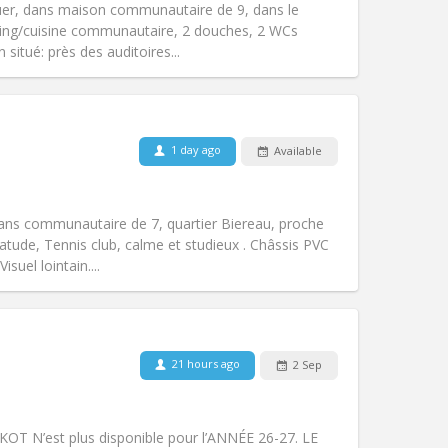
er, dans maison communautaire de 9, dans le
Atmosphere:
Warm, calm
iving/cuisine communautaire, 2 douches, 2 WCs
Other
 situé: près des auditoires...
Pets:
No
1 day ago
Available
Smoking:
Non-smoking
Access for disabled:
No
studious
dans communautaire de 7, quartier Biereau, proche
Atmosphere:
Community, calm,
tude, Tennis club, calme et studieux . Châssis PVC
Other
isuel lointain....
Pets:
No
21 hours ago
2 Sep
Smoking:
Non-smoking
Access for disabled:
No
community
T N’est plus disponible pour l’ANNÉE 26-27. LE
Atmosphere:
Studious, calm,