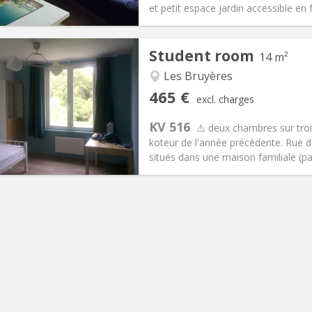
ical Info
Arrangement
et petit espace jardin accessible en f
Student room
14 m²
Les Bruyères
iation:
No
Private rooms:
1
465 €
excl. charges
n:
10 months
Surface:
14 m
2
s:
85 €
Kitchen:
Shared kitchen
KV 516
⚠ deux chambres sur troi
65 €
Bathroom:
Shared bathroom
koteur de l'année précédente. Rue 
ical Info
Arrangement
situés dans une maison familiale (par