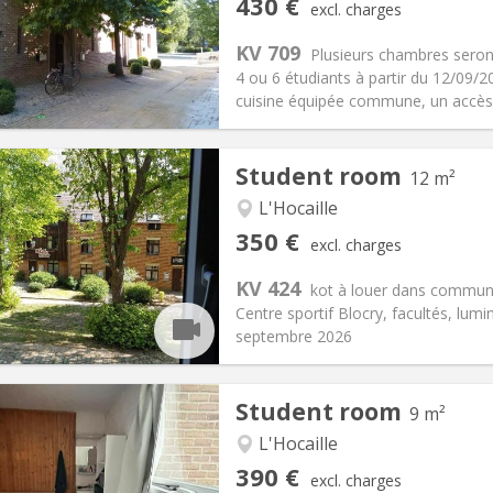
430 €
excl. charges
n:
12 months
Surface:
10 m
2
s:
110 €
Kitchen:
Shared kitchen
KV 709
Plusieurs chambres seron
30 €
Bathroom:
Shared bathroom
4 ou 6 étudiants à partir du 12/09
ical Info
Arrangement
cuisine équipée commune, un accès à
Student room
12 m²
L'Hocaille
iation:
No
Private rooms:
1
350 €
excl. charges
n:
Summer vacation, monthly
Surface:
12 m
2
s:
10 €
Kitchen:
Shared kitchen
KV 424
kot à louer dans communa
50 €
Bathroom:
Shared bathroom
Centre sportif Blocry, facultés, lumi
ical Info
Arrangement
septembre 2026
Student room
9 m²
L'Hocaille
iation:
No
Private rooms:
1
390 €
excl. charges
n:
Summer vacation
Surface:
9 m
2