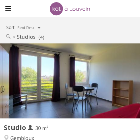
Sort
Rent Desc
Studios
(4)
KV 1078
Situé à Gembloux (Lonzée) à 20 minutes, en voiture, de Louvain
la Neuve. Joli petit Studio à louer. Lumineux. Idéal pour personne
seule ou étudiant-e-Composé d'une pièce de vie avec cuisine
équipée (frigo et partie congélateur, four, 4 taques
vitrocéramiques, lave-vaisselle) , une salle de bain...
Studio
30 m²
Gembloux