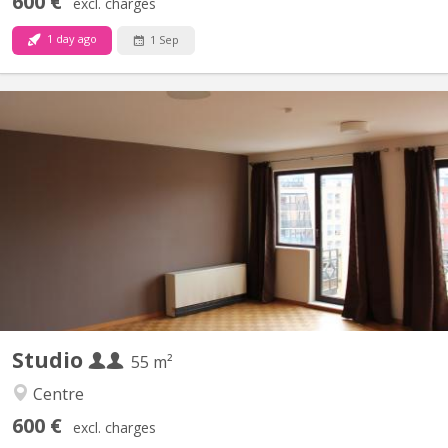
600 €
excl. charges
1 day ago
1 Sep
KV 2268
Très grand sturdio de 55 m2 avec cuisines équipée privativve,
salle de bain privative, balcon, video parlophone
Studio
55 m²
Centre
600 €
excl. charges