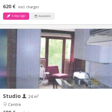
620 €
excl. charges
6 days ago
Available
KV 1415
Studio meublé bien situé à 3 minutes à pied du centre de
Louvain-la-Neuve. Il se situe au deuxième étage d'un immeuble
très bien entretenu.
Studio
24 m²
Centre