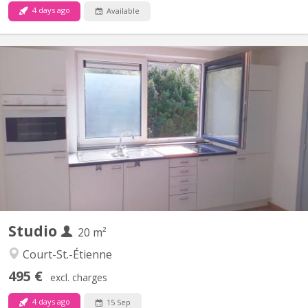
4 days ago
Available
KV 1614
Pour 1 ÉTUDIANT(E) sur Louvain-la-Neuve Beau studio meublé
complètement privatif de 20M2 à louer pour l’année académique
2026-2027 Parfait état 495 euros par mois Forfait pour les
charges 100 euros par mois = 595 euros TOUT COMPRIS
(électricité, chauffage, eau, internet) Pas de domicile Pas...
Studio
20 m²
Court-St.-Étienne
495 €
excl. charges
4 days ago
15 Sep