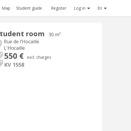
Register
Log in
En
Map
Student guide
Student room
30 m²
Rue de l’Hocaille
L'Hocaille
550 €
excl. charges
KV 1558