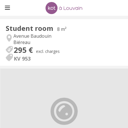
Student room
8 m²
Avenue Baudouin
Biéreau
295 €
excl. charges
KV 953