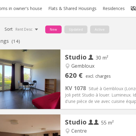
oms in owner's house
Flats & Shared Housings
Residences
Sort
Rent Desc
New
Updated
Active
tings
(14)
Studio
30 m²
Gembloux
iation:
No
Private rooms:
3
620 €
excl. charges
n:
12 months
Surface:
30 m
2
s:
150 €
Kitchen:
Private (separate roo
KV 1078
Situé à Gembloux (Lonzé
20 €
Bathroom:
Private bathroom
Joli petit Studio à louer. Lumineux
ical Info
Arrangement
d'une pièce de vie avec cuisine équipé
Studio
55 m²
Centre