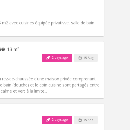
Pets:
No
Smoking:
Non-smoking
m)
Access for disabled:
Yes
Atmosphere:
Calm, studious
 m2 avec cuisines équipée privativve, salle de bain
Other
se
13 m²
2 days ago
15 Aug
Pets:
No
Smoking:
Non-smoking
Access for disabled:
No
 rez-de-chaussée d’une maison privée comprenant
Atmosphere:
Calm
e bain (douche) et le coin cuisine sont partagés entre
Other
alme et vert à la limite...
2 days ago
15 Sep
Pets:
No