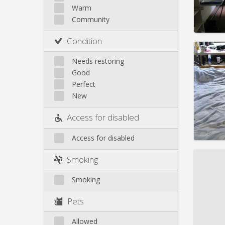
Rent:
4
Other
Warm
Pract
Community
Condition
Needs restoring
Good
Domicil
Perfect
Duratio
New
Charge
Rent:
4
Access for disabled
Pract
Access for disabled
Smoking
Smoking
Domicil
Duratio
Pets
Charge
Rent:
4
Allowed