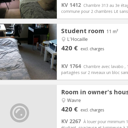
20 €
Bathroom:
Shared bathroom
KV 1412
Chambre 313 au 3e éta
ical Info
Arrangement
commune pour 2 chambres Lit sans 
Student room
11 m²
L'Hocaille
iation:
No
Private rooms:
1
420 €
excl. charges
n:
12 months
Surface:
11 m
2
s:
110 €
Kitchen:
Shared kitchen
20 €
Bathroom:
Shared bathroom
KV 1764
Chambre avec lavabo ,
ical Info
Arrangement
partagées sur 2 niveaux un bloc san
Room in owner's hou
Wavre
iation:
Allowed
Private rooms:
1
420 €
excl. charges
n:
10 months
Surface:
15 m
2
s:
125 €
Kitchen:
Shared kitchen
KV 2267
À louer pour minimum 
20 €
Bathroom:
Shared bathroom
étudiant, spacieuse et lumineuse à 