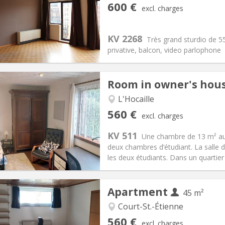
iation:
Allowed
Private rooms:
3
600 €
excl. charges
n:
12 months
Surface:
55 m
2
s:
70 € (35 €/pers.)
Kitchen:
Private (separate roo
00 € (300 €/pers.)
Bathroom:
Private bathroom
KV 2268
Très grand sturdio de 55
ical Info
Arrangement
privative, balcon, video parlophone
Room in owner's hou
L'Hocaille
iation:
With conditions
Private rooms:
1
560 €
excl. charges
n:
10 months
Surface:
13 m
2
s:
60 €
Kitchen:
Shared kitchen
KV 511
Une chambre de 13 m² au
60 €
Bathroom:
Shared bathroom
deux chambres d’étudiant. La salle d
ical Info
Arrangement
les deux étudiants. Dans un quartier c
Apartment
45 m²
Court-St.-Étienne
iation:
No
Private rooms:
3
560 €
excl. charges