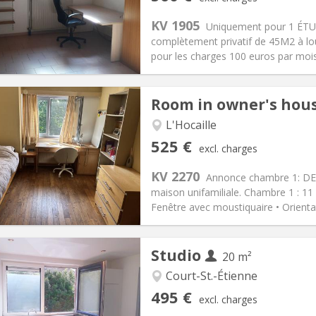
n:
12 months
Surface:
45 m
2
s:
100 €
Kitchen:
Private (separate roo
KV 1905
Uniquement pour 1 ÉTU
60 €
Bathroom:
Private bathroom
complètement privatif de 45M2 à lou
ical Info
Arrangement
pour les charges 100 euros par mo
Room in owner's hou
L'Hocaille
iation:
No
Private rooms:
3
525 €
excl. charges
n:
12 months
Surface:
13 m
2
s:
95 €
Kitchen:
Shared kitchen
KV 2270
Annonce chambre 1: DEU
25 €
Bathroom:
Shared bathroom
maison unifamiliale. Chambre 1 : 11
ical Info
Arrangement
Fenêtre avec moustiquaire • Orientati
Studio
20 m²
Court-St.-Étienne
iation:
No
Private rooms:
1
495 €
excl. charges
n:
12 months
Surface:
20 m
2