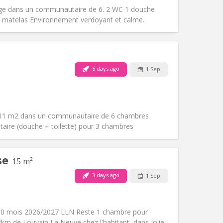
Atmosphere:
Calm
ge dans un communautaire de 6. 2 WC 1 douche
Other
matelas Environnement verdoyant et calme.
5 days ago
1 Sep
Pets:
No
Smoking:
Non-smoking
Access for disabled:
No
Atmosphere:
Community
 11 m2 dans un communautaire de 6 chambres
Other
itaire (douche + toilette) pour 3 chambres
se
15 m²
3 days ago
1 Sep
Pets:
No
Smoking:
Non-smoking
Access for disabled:
Yes
10 mois 2026/2027 LLN Reste 1 chambre pour
Atmosphere:
Calm
3km de Louvain La Neuve chez l'habitant, dans jolie