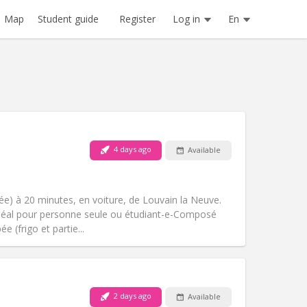
Register
Log in
En
Map
Student guide
4 days ago
Available
Pets:
No
Smoking:
Non-smoking
m)
Access for disabled:
No
e) à 20 minutes, en voiture, de Louvain la Neuve.
Atmosphere:
Calm
. Idéal pour personne seule ou étudiant-e-Composé
Other
e (frigo et partie...
2 days ago
Available