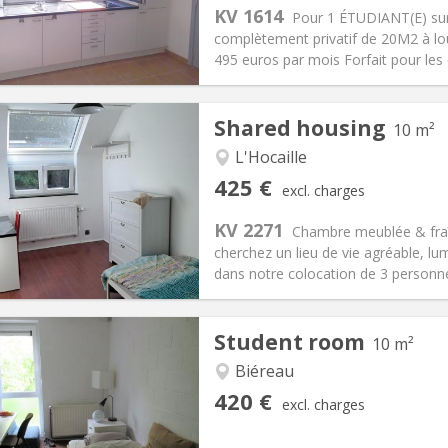
s:
100 €
Kitchen:
in room
KV 1614
Pour 1 ÉTUDIANT(E) sur
95 €
Bathroom:
Private bathroom
complètement privatif de 20M2 à lo
ical Info
Arrangement
495 euros par mois Forfait pour les
Shared housing
10 m²
iation:
No
L'Hocaille
s
Private rooms:
1
425 €
excl. charges
n:
12 months, 11 months, 10
Surface:
10 m
2
s:
150 €
Kitchen:
Shared kitchen
KV 2271
Chambre meublée & fraîc
25 €
Bathroom:
Shared bathroom
cherchez un lieu de vie agréable, lu
ical Info
Arrangement
dans notre colocation de 3 personne
Student room
10 m²
Biéreau
iation:
No
Private rooms:
1
420 €
excl. charges
n:
12 months
Surface:
10 m
2
s:
80 €
Kitchen:
Shared kitchen