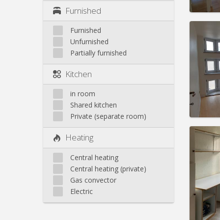
Furnished
Furnished
Unfurnished
Partially furnished
Domicil
Duratio
Kitchen
Charge
Rent:
3
in room
Pract
Shared kitchen
Private (separate room)
Heating
Central heating
Domicil
Central heating (private)
Duratio
Gas convector
Charge
Rent:
3
Electric
Pract