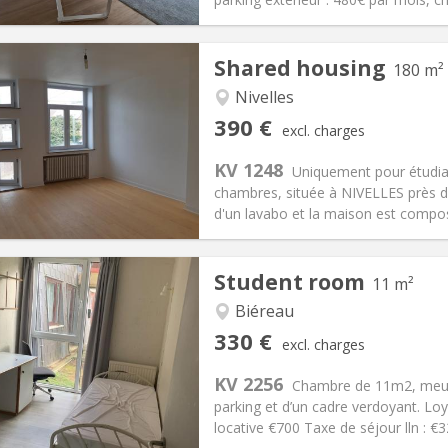
Shared housing
180 m²
Nivelles
iation:
With conditions
Private rooms:
1
390 €
excl. charges
n:
12 months
Surface:
180 m
2
s:
75 €
Kitchen:
Shared kitchen
KV 1248
Uniquement pour étudia
90 €
Bathroom:
Shared bathroom
chambres, située à NIVELLES près 
ical Info
Arrangement
d'un lavabo et la maison est composé
Student room
11 m²
Biéreau
iation:
No
Private rooms:
1
330 €
excl. charges
n:
12 months
Surface:
11 m
2
s:
120 €
Kitchen:
Shared kitchen
KV 2256
Chambre de 11m2, meubl
30 €
Bathroom:
Shared bathroom
parking et d’un cadre verdoyant. Lo
ical Info
Arrangement
locative €700 Taxe de séjour lln : 