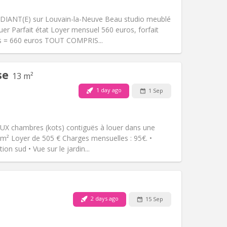
Smoking:
Non-smoking
m)
Access for disabled:
No
DIANT(E) sur Louvain-la-Neuve Beau studio meublé
Atmosphere:
Studious
er Parfait état Loyer mensuel 560 euros, forfait
Other
is = 660 euros TOUT COMPRIS...
se
13 m²
Pets:
No
1 day ago
1 Sep
Smoking:
Non-smoking
Access for disabled:
No
community
X chambres (kots) contiguës à louer dans une
Atmosphere:
Calm, warm, studious,
 m² Loyer de 505 € Charges mensuelles : 95€. •
Other
on sud • Vue sur le jardin...
2 days ago
15 Sep
Pets:
No
Smoking:
Non-smoking