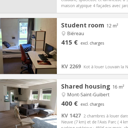
ical Info
Arrangement
maison atypique 4 façades avec jar
Student room
12 m²
Biéreau
iation:
With conditions
Private rooms:
1
415 €
excl. charges
n:
12 months
Surface:
12 m
2
s:
200 €
Kitchen:
Shared kitchen
15 €
Bathroom:
Private bathroom
KV 2269
ical Info
Arrangement
Kot à louer Louvain la 
Shared housing
16 m²
Mont-Saint-Guibert
iation:
No
Private rooms:
1
400 €
excl. charges
n:
12 months, 10 months
Surface:
16 m
2
s:
80 €
Kitchen:
Shared kitchen
KV 1427
2 chambres à louer dans
00 €
Bathroom:
Shared bathroom
Neuve (7 km) et de l'Axis Parc ( 4 
ical Info
Arrangement
parking extérieur : 480€ par mois, c