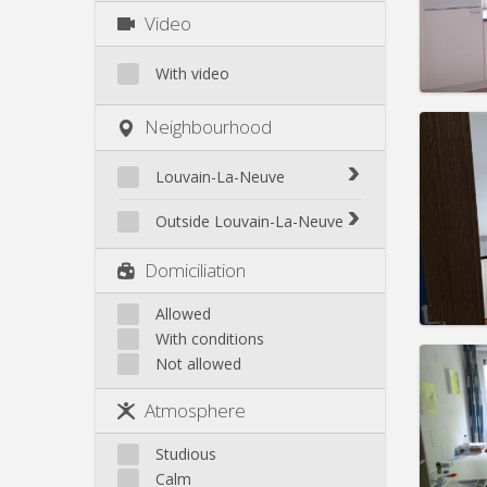
Charge
Video
Rent:
4
Pract
With video
Neighbourhood
Domicil
Louvain-La-Neuve
month
Duratio
Biéreau
Outside Louvain-La-Neuve
Charge
Blocry
Rent:
4
Court-St.-Étienne
Domiciliation
Centre
Gembloux
Pract
L'Hocaille
Genappe
Allowed
La Baraque
With conditions
Mont-Saint-Guibert
Lauzelle
Not allowed
Nivelles
Les Bruyères
Ottignies
Atmosphere
Rixensart
Domicil
Duratio
Walhain
Studious
Charge
Wavre
Calm