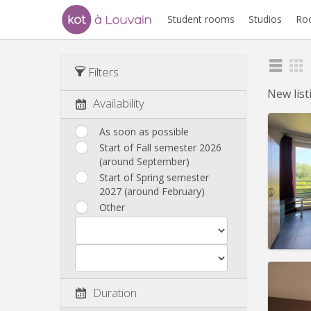
Student rooms
Studios
Ro
Filters
New lis
Availability
As soon as possible
Start of Fall semester 2026
(around September)
Domicil
Duratio
Start of Spring semester
Charge
2027 (around February)
Rent:
6
Other
Pract
Duration