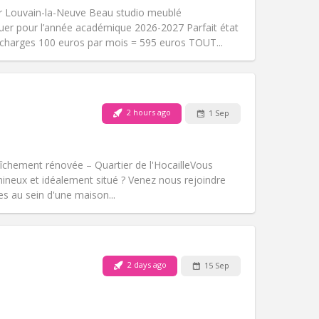
Access for disabled:
No
 Louvain-la-Neuve Beau studio meublé
Atmosphere:
Calm
uer pour l’année académique 2026-2027 Parfait état
Other
 charges 100 euros par mois = 595 euros TOUT...
2 hours ago
1 Sep
Pets:
No
Smoking:
Non-smoking
Access for disabled:
No
hement rénovée – Quartier de l'Hocaille ​Vous
Atmosphere:
Studious, warm, calm
mineux et idéalement situé ? Venez nous rejoindre
Other
s au sein d'une maison...
2 days ago
15 Sep
Pets:
No
Smoking:
Non-smoking
Access for disabled:
No