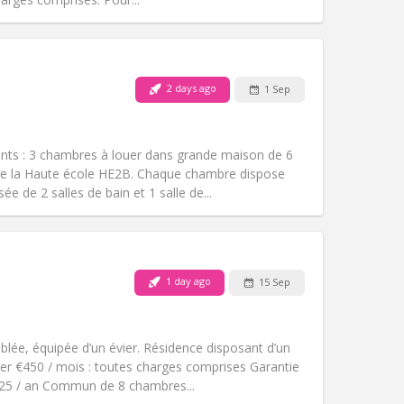
2 days ago
1 Sep
Pets:
No
Smoking:
Non-smoking
Access for disabled:
No
nts : 3 chambres à louer dans grande maison de 6
Atmosphere:
Calm
de la Haute école HE2B. Chaque chambre dispose
Other
e de 2 salles de bain et 1 salle de...
1 day ago
15 Sep
Pets:
No
Smoking:
Non-smoking
Access for disabled:
No
ée, équipée d’un évier. Résidence disposant d’un
Atmosphere:
Community, studious
yer €450 / mois : toutes charges comprises Garantie
Other
€325 / an Commun de 8 chambres...