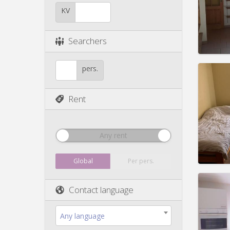
Duratio
Charge
KV
Rent:
5
Pract
Searchers
pers.
Rent
Domicil
Duratio
Charge
Rent:
5
Any rent
Pract
Global
Per pers.
Contact language
Domicil
Any language
Duratio