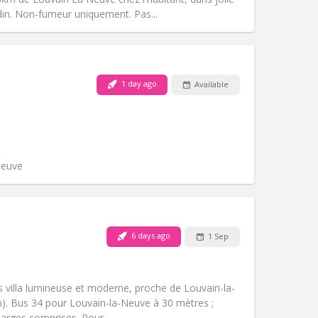
Other
din. Non-fumeur uniquement. Pas...
1 day ago
Available
Pets:
No
Smoking:
Non-smoking
Access for disabled:
No
Atmosphere:
Community
Other
Neuve
6 days ago
1 Sep
Pets:
No
Smoking:
Non-smoking
Access for disabled:
No
 villa lumineuse et moderne, proche de Louvain-la-
Atmosphere:
Calm
km). Bus 34 pour Louvain-la-Neuve à 30 mètres ;
Other
harges comprises. Pour...