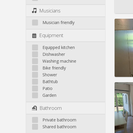
Pract
Musicians
Musician friendly
Equipment
Domicil
Duratio
Equipped kitchen
Charge
Dishwasher
Rent:
4
Washing machine
Bike friendly
Pract
Shower
Bathtub
Patio
Garden
Domicil
Bathroom
Duratio
Charge
Private bathroom
Rent:
4
Shared bathroom
Pract