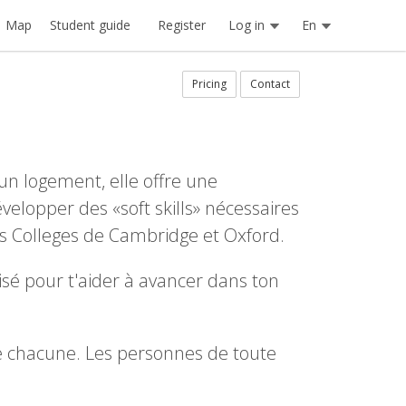
Register
Log in
En
Map
Student guide
Pricing
Contact
un logement, elle offre une
elopper des «soft skills» nécessaires
es Colleges de Cambridge et Oxford.
isé pour t'aider à avancer dans ton
 de chacune. Les personnes de toute