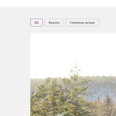
All
Rooms
Common areas